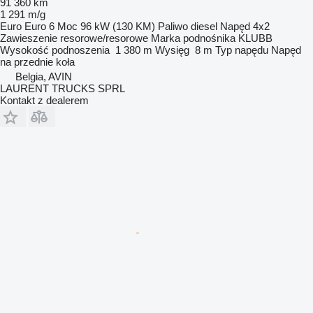
91 360 km
1 291 m/g
Euro
Euro 6
Moc
96 kW (130 KM)
Paliwo
diesel
Napęd
4x2
Zawieszenie
resorowe/resorowe
Marka podnośnika
KLUBB
Wysokość podnoszenia
1 380 m
Wysięg
8 m
Typ napędu
Napęd
na przednie koła
Belgia, AVIN
LAURENT TRUCKS SPRL
Kontakt z dealerem