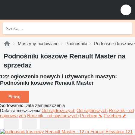
Maszyny budowlane
Podnośniki
Podnośniki koszowe
Podnośniki koszowe Renault Master na
sprzedaż
122 ogłoszenia nowych i używanych maszyn:
Podnośniki koszowe Renault Master
Filtruj
Sortowanie
:
Data zamieszczenia
Data zamieszczenia
Od najdroższych
Od najtańszych
Rocznik - od
najnowszych
Rocznik - od najstarszych
Przebieg ⬊
Przebieg ⬈