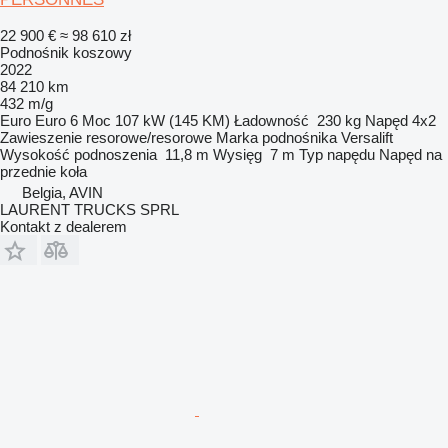
22 900 €
≈ 98 610 zł
Podnośnik koszowy
2022
84 210 km
432 m/g
Euro
Euro 6
Moc
107 kW (145 KM)
Ładowność
230 kg
Napęd
4x2
Zawieszenie
resorowe/resorowe
Marka podnośnika
Versalift
Wysokość podnoszenia
11,8 m
Wysięg
7 m
Typ napędu
Napęd na
przednie koła
Belgia, AVIN
LAURENT TRUCKS SPRL
Kontakt z dealerem