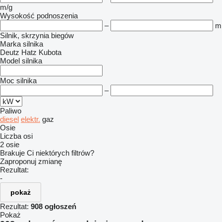
m/g
Wysokość podnoszenia
–
m
Silnik, skrzynia biegów
Marka silnika
Deutz
Hatz
Kubota
Model silnika
Moc silnika
–
Paliwo
diesel
elektr.
gaz
Osie
Liczba osi
2 osie
Brakuje Ci niektórych filtrów?
Zaproponuj zmianę
Rezultat:
-
pokaż
Rezultat:
908 ogłoszeń
Pokaż