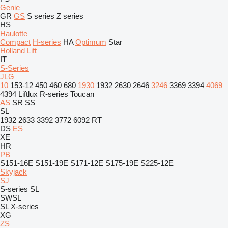
Genie
GR
GS
S series
Z series
HS
Haulotte
Compact
H-series
HA
Optimum
Star
Holland Lift
IT
S-Series
JLG
10
153-12
450
460
680
1930
1932
2630
2646
3246
3369
3394
4069
4394
Liftlux
R-series
Toucan
AS
SR
SS
SL
1932
2633
3392
3772
6092 RT
DS
ES
XE
HR
PB
S151-16E
S151-19E
S171-12E
S175-19E
S225-12E
Skyjack
SJ
S-series
SL
SWSL
SL
X-series
XG
ZS