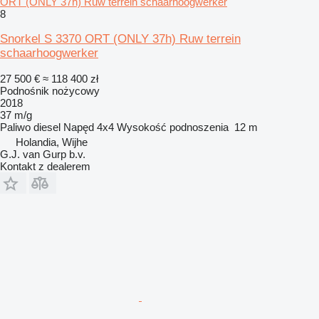
ORT (ONLY 37h) Ruw terrein schaarhoogwerker
8
Snorkel S 3370 ORT (ONLY 37h) Ruw terrein
schaarhoogwerker
27 500 €
≈ 118 400 zł
Podnośnik nożycowy
2018
37 m/g
Paliwo
diesel
Napęd
4x4
Wysokość podnoszenia
12 m
Holandia, Wijhe
G.J. van Gurp b.v.
Kontakt z dealerem