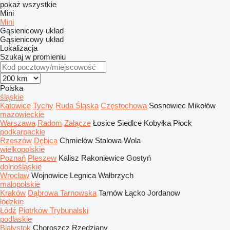
pokaż wszystkie
Mini
Mini
Gąsienicowy układ
Gąsienicowy układ
Lokalizacja
Szukaj w promieniu
Polska
śląskie
Katowice
Tychy
Ruda Śląska
Częstochowa
Sosnowiec
Mikołów
mazowieckie
Warszawa
Radom
Załącze
Łosice
Siedlce
Kobyłka
Płock
podkarpackie
Rzeszów
Dębica
Chmielów
Stalowa Wola
wielkopolskie
Poznań
Pleszew
Kalisz
Rakoniewice
Gostyń
dolnośląskie
Wrocław
Wojnowice
Legnica
Wałbrzych
małopolskie
Kraków
Dąbrowa Tarnowska
Tarnów
Łącko
Jordanow
łódzkie
Łódź
Piotrków Trybunalski
podlaskie
Białystok
Choroszcz
Rzędziany