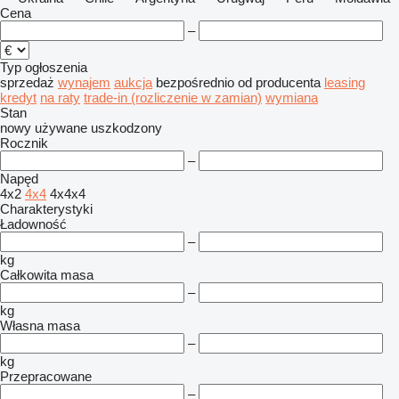
Cena
–
Typ ogłoszenia
sprzedaż
wynajem
aukcja
bezpośrednio od producenta
leasing
kredyt
na raty
trade-in (rozliczenie w zamian)
wymiana
Stan
nowy
używane
uszkodzony
Rocznik
–
Napęd
4x2
4x4
4x4x4
Charakterystyki
Ładowność
–
kg
Całkowita masa
–
kg
Własna masa
–
kg
Przepracowane
–