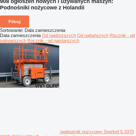
908 ogłoszeń nowych i używanych maszyn:
Podnośniki nożycowe z Holandii
Filtruj
Sortowanie
:
Data zamieszczenia
Data zamieszczenia
Od najdroższych
Od najtańszych
Rocznik - od
najnowszych
Rocznik - od najstarszych
podnośnik nożycowy Snorkel S 3370