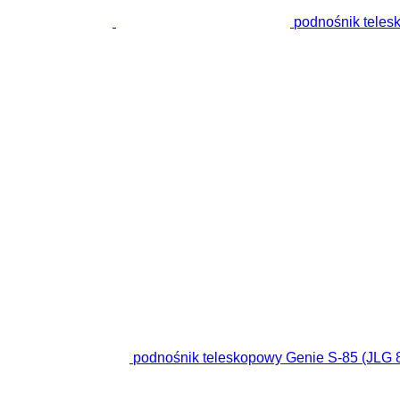
podnośnik teles
podnośnik teleskopowy Genie S-85 (JLG