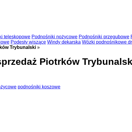
ki teleskopowe
Podnośniki nożycowe
Podnośniki przegubowe
niowe
Podesty wiszące
Windy dekarska
Wózki podnośnikowe d
ków Trybunalski
»
przedaż Piotrków Trybunalsk
ożycowe
podnośniki koszowe