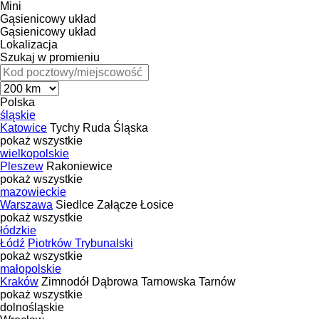
Mini
Gąsienicowy układ
Gąsienicowy układ
Lokalizacja
Szukaj w promieniu
Polska
śląskie
Katowice
Tychy
Ruda Śląska
pokaż wszystkie
wielkopolskie
Pleszew
Rakoniewice
pokaż wszystkie
mazowieckie
Warszawa
Siedlce
Załącze
Łosice
pokaż wszystkie
łódzkie
Łódź
Piotrków Trybunalski
pokaż wszystkie
małopolskie
Kraków
Zimnodół
Dąbrowa Tarnowska
Tarnów
pokaż wszystkie
dolnośląskie