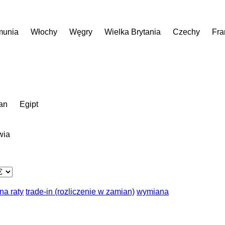
unia
Włochy
Węgry
Wielka Brytania
Czechy
Fra
an
Egipt
wia
na raty
trade-in (rozliczenie w zamian)
wymiana