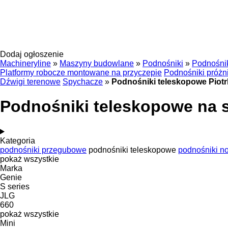
Dodaj ogłoszenie
Machineryline
»
Maszyny budowlane
»
Podnośniki
»
Podnośni
Platformy robocze montowane na przyczepie
Podnośniki próż
Dźwigi terenowe
Spychacze
»
Podnośniki teleskopowe Piotr
Podnośniki teleskopowe na s
Kategoria
podnośniki przegubowe
podnośniki teleskopowe
podnośniki n
pokaż wszystkie
Marka
Genie
S series
JLG
660
pokaż wszystkie
Mini