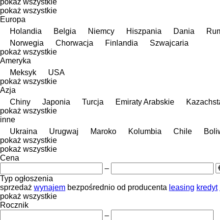
pokaż wszystkie
pokaż wszystkie
Europa
Holandia
Belgia
Niemcy
Hiszpania
Dania
Rum
Norwegia
Chorwacja
Finlandia
Szwajcaria
pokaż wszystkie
Ameryka
Meksyk
USA
pokaż wszystkie
Azja
Chiny
Japonia
Turcja
Emiraty Arabskie
Kazachst
pokaż wszystkie
inne
Ukraina
Urugwaj
Maroko
Kolumbia
Chile
Boli
pokaż wszystkie
pokaż wszystkie
Cena
–
Typ ogłoszenia
sprzedaż
wynajem
bezpośrednio od producenta
leasing
kredyt
pokaż wszystkie
Rocznik
–