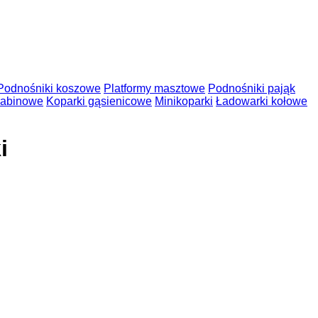
Podnośniki koszowe
Platformy masztowe
Podnośniki pająk
rabinowe
Koparki gąsienicowe
Minikoparki
Ładowarki kołowe
i