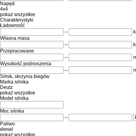
Napęd
4x4
pokaż wszystkie
Charakterystyki
Ładowność
–
k
Własna masa
–
k
Przepracowane
–
m
Wysokość podnoszenia
–
Silnik, skrzynia biegów
Marka silnika
Deutz
pokaż wszystkie
Model silnika
Moc silnika
–
Paliwo
diesel
pokaż wszystkie