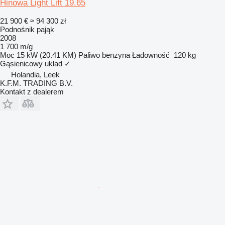
Hinowa Light Lift 19.65
21 900 €
≈ 94 300 zł
Podnośnik pająk
2008
1 700 m/g
Moc
15 kW (20.41 KM)
Paliwo
benzyna
Ładowność
120 kg
Gąsienicowy układ
✓
Holandia, Leek
K.F.M. TRADING B.V.
Kontakt z dealerem