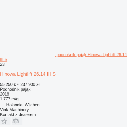
podnośnik pająk Hinowa Lightlift 26.14
III S
23
Hinowa Lightlift 26.14 III S
55 250 €
≈ 237 900 zł
Podnośnik pająk
2018
1 777 m/g
Holandia, Wijchen
Vink Machinery
Kontakt z dealerem