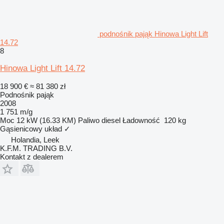
podnośnik pająk Hinowa Light Lift
14.72
8
Hinowa Light Lift 14.72
18 900 €
≈ 81 380 zł
Podnośnik pająk
2008
1 751 m/g
Moc
12 kW (16.33 KM)
Paliwo
diesel
Ładowność
120 kg
Gąsienicowy układ
✓
Holandia, Leek
K.F.M. TRADING B.V.
Kontakt z dealerem