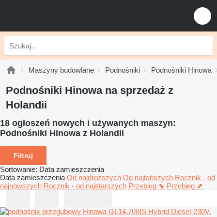
Maszyny budowlane
Podnośniki
Podnośniki Hinowa
Podnośniki Hinowa na sprzedaż z
Holandii
18 ogłoszeń nowych i używanych maszyn:
Podnośniki Hinowa z Holandii
Filtruj
Sortowanie
:
Data zamieszczenia
Data zamieszczenia
Od najdroższych
Od najtańszych
Rocznik - od
najnowszych
Rocznik - od najstarszych
Przebieg ⬊
Przebieg ⬈