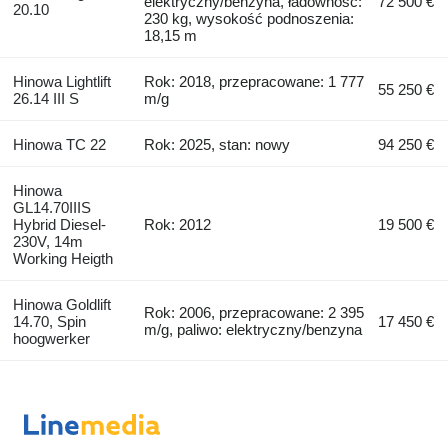
elektryczny/benzyna, ładowność:
72 500 €
20.10
230 kg, wysokość podnoszenia:
18,15 m
Hinowa Lightlift
Rok: 2018, przepracowane: 1 777
55 250 €
26.14 III S
m/g
Hinowa TC 22
Rok: 2025, stan: nowy
94 250 €
Hinowa
GL14.70IIIS
Hybrid Diesel-
Rok: 2012
19 500 €
230V, 14m
Working Heigth
Hinowa Goldlift
Rok: 2006, przepracowane: 2 395
14.70, Spin
17 450 €
m/g, paliwo: elektryczny/benzyna
hoogwerker