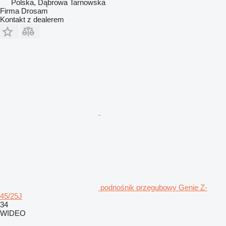
Polska, Dąbrowa Tarnowska
Firma Drosam
Kontakt z dealerem
podnośnik przegubowy Genie Z-
45/25J
34
WIDEO