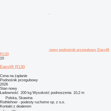
nowy podnośnik przegubowy Easylift
R130
10
Easylift R130
Cena na żądanie
Podnośnik przegubowy
2026
Stan
nowy
Ładowność
200 kg
Wysokość podnoszenia
10,2 m
Polska, Skawina
Rothlehner - podesty ruchome sp. z o.o.
Kontakt z dealerem