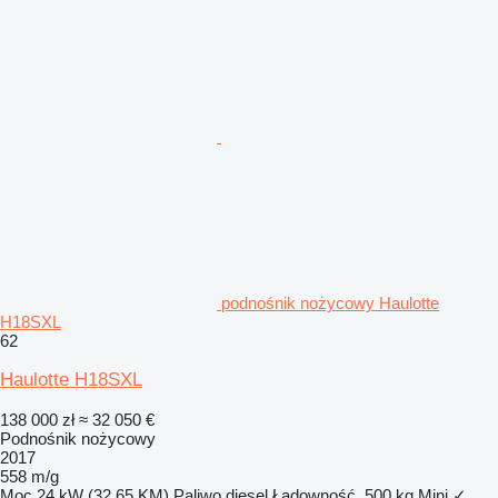
podnośnik nożycowy Haulotte
H18SXL
62
Haulotte H18SXL
138 000 zł
≈ 32 050 €
Podnośnik nożycowy
2017
558 m/g
Moc
24 kW (32.65 KM)
Paliwo
diesel
Ładowność
500 kg
Mini
✓