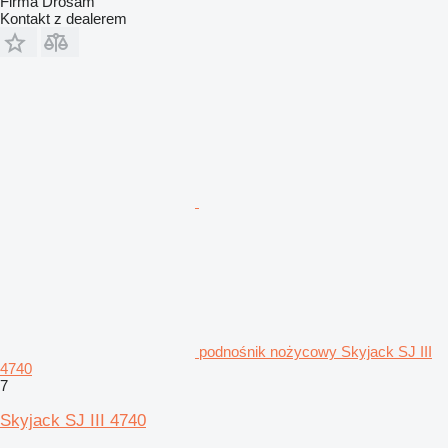
Firma Drosam
Kontakt z dealerem
podnośnik nożycowy Skyjack SJ III
4740
7
Skyjack SJ III 4740