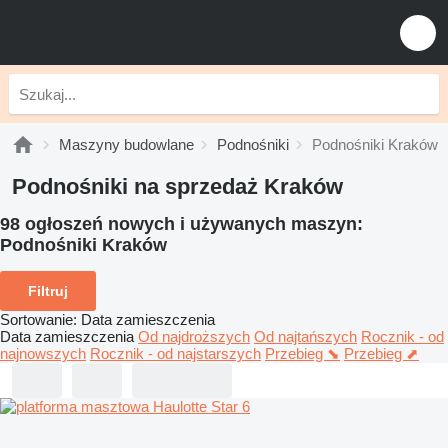
Maszyny budowlane
Podnośniki
Podnośniki Kraków
Podnośniki na sprzedaż Kraków
98 ogłoszeń nowych i używanych maszyn:
Podnośniki Kraków
Filtruj
Sortowanie
:
Data zamieszczenia
Data zamieszczenia
Od najdroższych
Od najtańszych
Rocznik - od
najnowszych
Rocznik - od najstarszych
Przebieg ⬊
Przebieg ⬈