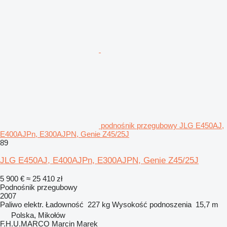
podnośnik przegubowy JLG E450AJ,
E400AJPn, E300AJPN, Genie Z45/25J
89
JLG E450AJ, E400AJPn, E300AJPN, Genie Z45/25J
5 900 €
≈ 25 410 zł
Podnośnik przegubowy
2007
Paliwo
elektr.
Ładowność
227 kg
Wysokość podnoszenia
15,7 m
Polska, Mikołów
F.H.U.MARCO Marcin Marek