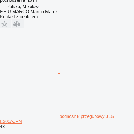
podnoszenia
15 m
Polska, Mikołów
F.H.U.MARCO Marcin Marek
Kontakt z dealerem
podnośnik przegubowy JLG
E300AJPN
48