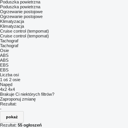
Poduszka powietrzna
Poduszka powietrzna
Ogrzewanie postojowe
Ogrzewanie postojowe
Klimatyzacja
Klimatyzacja
Cruise control (tempomat)
Cruise control (tempomat)
Tachograf
Tachograf
Osie
ABS
ABS
EBS
EBS
Liczba osi
1 oś
2 osie
Napęd
4x2
4x4
Brakuje Ci niektórych filtrów?
Zaproponuj zmianę
Rezultat:
-
pokaż
Rezultat:
55 ogłoszeń