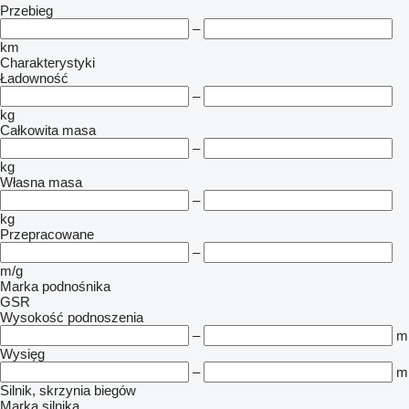
Przebieg
–
km
Charakterystyki
Ładowność
–
kg
Całkowita masa
–
kg
Własna masa
–
kg
Przepracowane
–
m/g
Marka podnośnika
GSR
Wysokość podnoszenia
–
m
Wysięg
–
m
Silnik, skrzynia biegów
Marka silnika