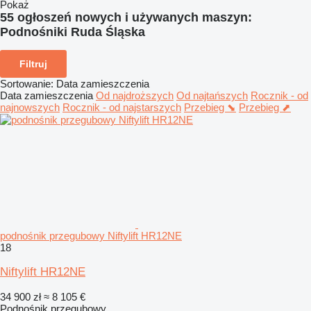
Pokaż
55 ogłoszeń nowych i używanych maszyn:
Podnośniki Ruda Śląska
Filtruj
Sortowanie
:
Data zamieszczenia
Data zamieszczenia
Od najdroższych
Od najtańszych
Rocznik - od
najnowszych
Rocznik - od najstarszych
Przebieg ⬊
Przebieg ⬈
podnośnik przegubowy Niftylift HR12NE
18
Niftylift HR12NE
34 900 zł
≈ 8 105 €
Podnośnik przegubowy