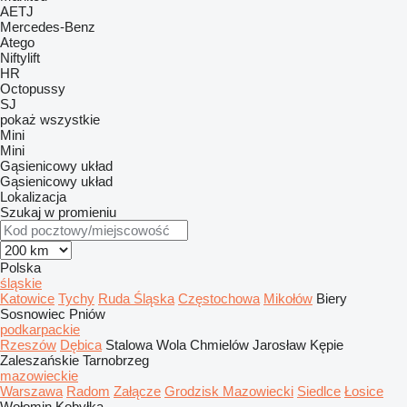
AETJ
Mercedes-Benz
Atego
Niftylift
HR
Octopussy
SJ
pokaż wszystkie
Mini
Mini
Gąsienicowy układ
Gąsienicowy układ
Lokalizacja
Szukaj w promieniu
Polska
śląskie
Katowice
Tychy
Ruda Śląska
Częstochowa
Mikołów
Biery
Sosnowiec
Pniów
podkarpackie
Rzeszów
Dębica
Stalowa Wola
Chmielów
Jarosław
Kępie
Zaleszańskie
Tarnobrzeg
mazowieckie
Warszawa
Radom
Załącze
Grodzisk Mazowiecki
Siedlce
Łosice
Wołomin
Kobyłka