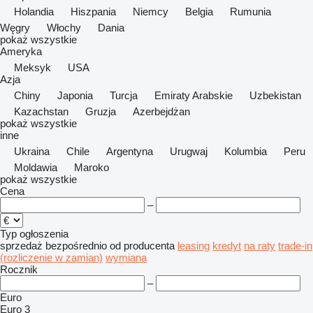
Holandia
Hiszpania
Niemcy
Belgia
Rumunia
Węgry
Włochy
Dania
pokaż wszystkie
Ameryka
Meksyk
USA
Azja
Chiny
Japonia
Turcja
Emiraty Arabskie
Uzbekistan
Kazachstan
Gruzja
Azerbejdżan
pokaż wszystkie
inne
Ukraina
Chile
Argentyna
Urugwaj
Kolumbia
Peru
Moldawia
Maroko
pokaż wszystkie
Cena
–
Typ ogłoszenia
sprzedaż
bezpośrednio od producenta
leasing
kredyt
na raty
trade-in
(rozliczenie w zamian)
wymiana
Rocznik
–
Euro
Euro 3