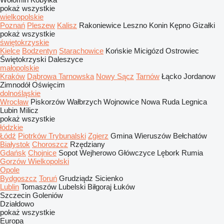
pokaż wszystkie
wielkopolskie
Poznań
Pleszew
Kalisz
Rakoniewice
Leszno
Konin
Kępno
Gizałki
pokaż wszystkie
świętokrzyskie
Kielce
Bodzentyn
Starachowice
Końskie
Micigózd
Ostrowiec
Świętokrzyski
Daleszyce
małopolskie
Kraków
Dąbrowa Tarnowska
Nowy Sącz
Tarnów
Łącko
Jordanow
Zimnodół
Oświęcim
dolnośląskie
Wrocław
Piskorzów
Wałbrzych
Wojnowice
Nowa Ruda
Legnica
Lubin
Milicz
pokaż wszystkie
łódzkie
Łódź
Piotrków Trybunalski
Zgierz
Gmina Wieruszów
Bełchatów
Białystok
Choroszcz
Rzędziany
Gdańsk
Chojnice
Sopot
Wejherowo
Główczyce
Lębork
Rumia
Gorzów Wielkopolski
Opole
Bydgoszcz
Toruń
Grudziądz
Sicienko
Lublin
Tomaszów Lubelski
Biłgoraj
Łuków
Szczecin
Goleniów
Działdowo
pokaż wszystkie
Europa