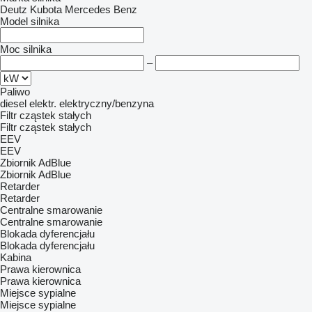
Deutz
Kubota
Mercedes Benz
Model silnika
Moc silnika
–
Paliwo
diesel
elektr.
elektryczny/benzyna
Filtr cząstek stałych
Filtr cząstek stałych
EEV
EEV
Zbiornik AdBlue
Zbiornik AdBlue
Retarder
Retarder
Centralne smarowanie
Centralne smarowanie
Blokada dyferencjału
Blokada dyferencjału
Kabina
Prawa kierownica
Prawa kierownica
Miejsce sypialne
Miejsce sypialne