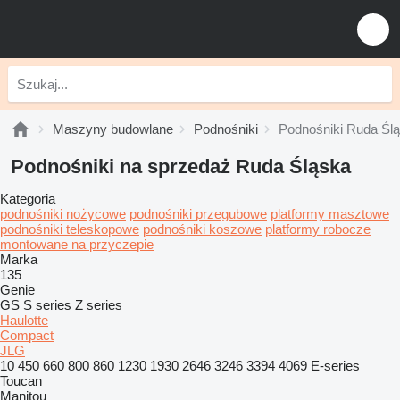
Maszyny budowlane
Podnośniki
Podnośniki Ruda Śl
Podnośniki na sprzedaż Ruda Śląska
Kategoria
podnośniki nożycowe
podnośniki przegubowe
platformy masztowe
podnośniki teleskopowe
podnośniki koszowe
platformy robocze
montowane na przyczepie
Marka
135
Genie
GS
S series
Z series
Haulotte
Compact
JLG
10
450
660
800
860
1230
1930
2646
3246
3394
4069
E-series
Toucan
Manitou