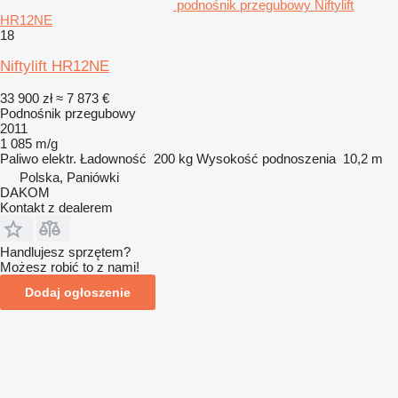
podnośnik przegubowy Niftylift
HR12NE
18
Niftylift HR12NE
33 900 zł
≈ 7 873 €
Podnośnik przegubowy
2011
1 085 m/g
Paliwo
elektr.
Ładowność
200 kg
Wysokość podnoszenia
10,2 m
Polska, Paniówki
DAKOM
Kontakt z dealerem
Handlujesz sprzętem?
Możesz robić to z nami!
Dodaj ogłoszenie