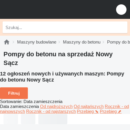
Maszyny budowlane
Maszyny do betonu
Pompy do b
Pompy do betonu na sprzedaż Nowy
Sącz
12 ogłoszeń nowych i używanych maszyn:
Pompy
do betonu Nowy Sącz
Filtruj
Sortowanie
:
Data zamieszczenia
Data zamieszczenia
Od najdroższych
Od najtańszych
Rocznik - od
najnowszych
Rocznik - od najstarszych
Przebieg ⬊
Przebieg ⬈