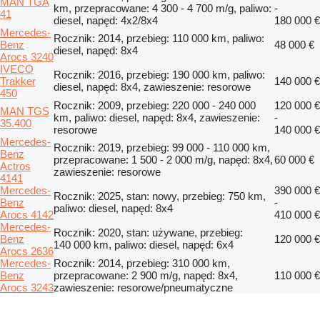
MAN TGA
km, przepracowane: 4 300 - 4 700 m/g, paliwo:
-
41
diesel, napęd: 4x2/8x4
180 000 €
Mercedes-
Rocznik: 2014, przebieg: 110 000 km, paliwo:
Benz
48 000 €
diesel, napęd: 8x4
Arocs 3240
IVECO
Rocznik: 2016, przebieg: 190 000 km, paliwo:
Trakker
140 000 €
diesel, napęd: 8x4, zawieszenie: resorowe
450
Rocznik: 2009, przebieg: 220 000 - 240 000
120 000 €
MAN TGS
km, paliwo: diesel, napęd: 8x4, zawieszenie:
-
35.400
resorowe
140 000 €
Mercedes-
Rocznik: 2019, przebieg: 99 000 - 110 000 km,
Benz
przepracowane: 1 500 - 2 000 m/g, napęd: 8x4,
60 000 €
Actros
zawieszenie: resorowe
4141
Mercedes-
390 000 €
Rocznik: 2025, stan: nowy, przebieg: 750 km,
Benz
-
paliwo: diesel, napęd: 8x4
Arocs 4142
410 000 €
Mercedes-
Rocznik: 2020, stan: używane, przebieg:
Benz
120 000 €
140 000 km, paliwo: diesel, napęd: 6x4
Arocs 2636
Mercedes-
Rocznik: 2014, przebieg: 310 000 km,
Benz
przepracowane: 2 900 m/g, napęd: 8x4,
110 000 €
Arocs 3243
zawieszenie: resorowe/pneumatyczne