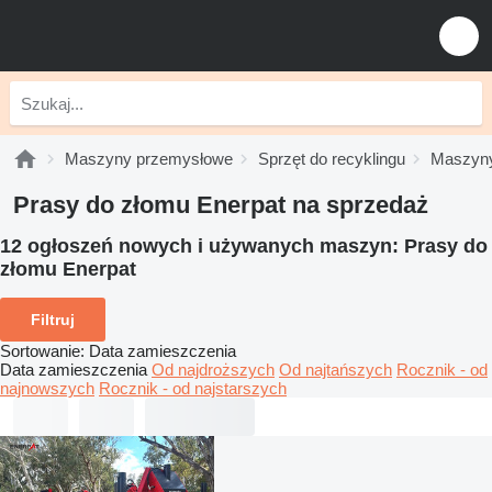
Maszyny przemysłowe
Sprzęt do recyklingu
Maszyny 
Prasy do złomu Enerpat na sprzedaż
12 ogłoszeń nowych i używanych maszyn:
Prasy do
złomu Enerpat
Filtruj
Sortowanie
:
Data zamieszczenia
Data zamieszczenia
Od najdroższych
Od najtańszych
Rocznik - od
najnowszych
Rocznik - od najstarszych