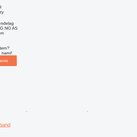
ł
zy
øndelag
G.NO AS
em
ętem?
z nami!
enie
band