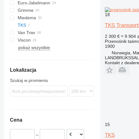
Euro-Jabelmann
Grimme
18
Miedema
SE
TKS Transport
TKS
SL
LBV
Van Trier
MC
2 300 €
≈ 9 904 z
Viscon
SB
Przenośnik taśm
1900
pokaż wszystkie
W-series
Norwegia, Mø
LANDBRUKSSAL
Kontakt z dealer
Lokalizacja
Szukaj w promieniu
Cena
15
TKS
–