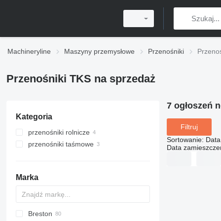
Machineryline
Maszyny przemysłowe
Przenośniki
Przeno
Przenośniki TKS na sprzedaż
7 ogłoszeń 
Kategoria
Filtruj
przenośniki rolnicze
Sortowanie
:
Data
przenośniki taśmowe
Data zamieszcze
Marka
Breston
BM