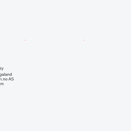
zy
galand
n.no AS
em