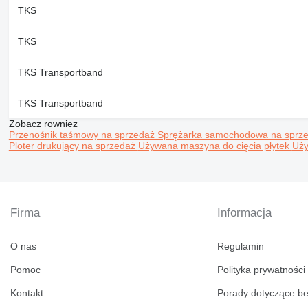
TKS
TKS
TKS Transportband
TKS Transportband
Zobacz rowniez
Przenośnik taśmowy na sprzedaż
Sprężarka samochodowa na sprz
Ploter drukujący na sprzedaż
Używana maszyna do cięcia płytek
Uży
Firma
Informacja
O nas
Regulamin
Pomoc
Polityka prywatności
Kontakt
Porady dotyczące b