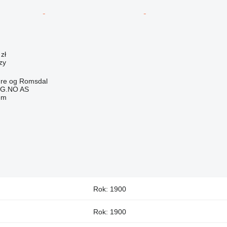
zł
zy
re og Romsdal
G.NO AS
em
Rok: 1900
Rok: 1900