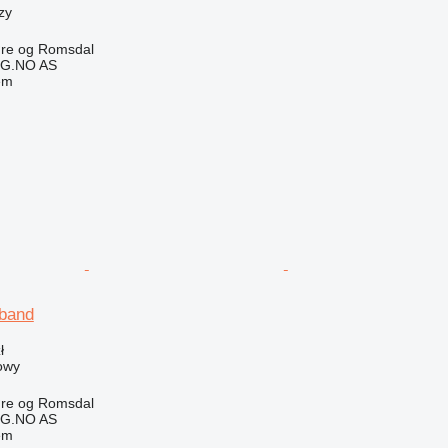
zy
re og Romsdal
G.NO AS
em
band
ł
owy
re og Romsdal
G.NO AS
em