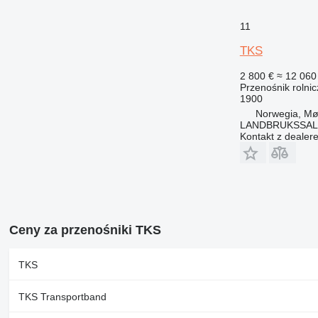
11
TKS
2 800 €
≈ 12 060 
Przenośnik rolnic
1900
Norwegia, Mø
LANDBRUKSSAL
Kontakt z dealer
Ceny za przenośniki TKS
TKS
TKS Transportband