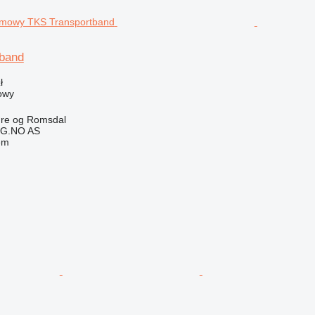
band
ł
owy
re og Romsdal
G.NO AS
em