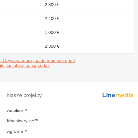
2 800 €
2 400 €
1 000 €
2 300 €
et
Używana maszyna do montażu opon
tej śmietany na sprzedaż
Nasze projekty
Autoline™
Machineryline™
Agroline™