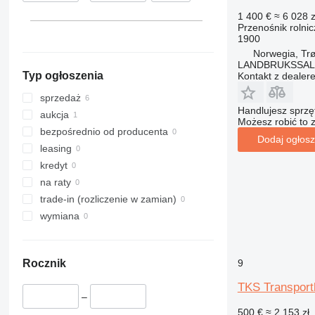
1 400 €
≈ 6 028 z
Przenośnik rolnic
1900
Norwegia, Tr
LANDBRUKSSAL
Typ ogłoszenia
Kontakt z dealer
sprzedaż
Handlujesz sprz
aukcja
Możesz robić to 
bezpośrednio od producenta
Dodaj ogłosz
leasing
kredyt
na raty
trade-in (rozliczenie w zamian)
wymiana
9
Rocznik
TKS Transport
–
500 €
≈ 2 153 zł