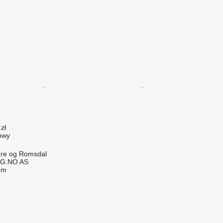
zł
owy
re og Romsdal
G.NO AS
em