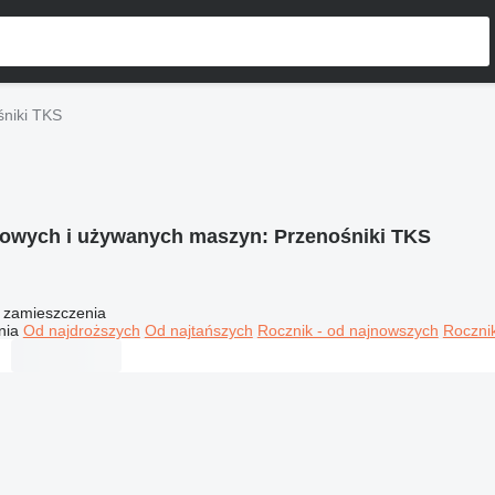
śniki TKS
nowych i używanych maszyn:
Przenośniki TKS
 zamieszczenia
nia
Od najdroższych
Od najtańszych
Rocznik - od najnowszych
Rocznik