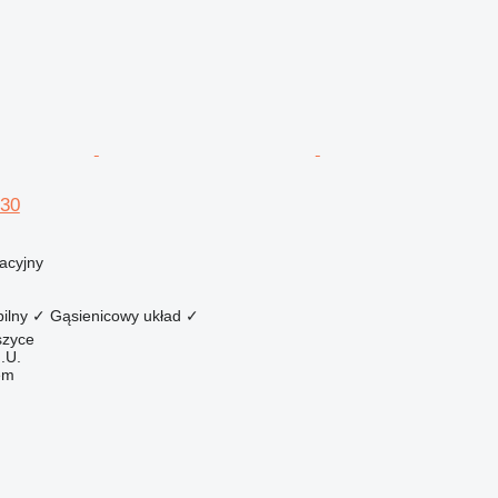
30
acyjny
ilny
✓
Gąsienicowy układ
✓
szyce
.U.
em