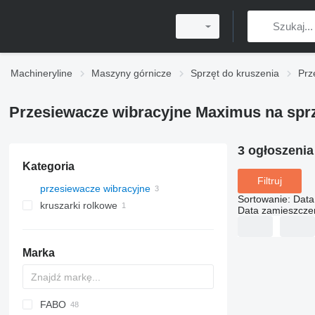
Machineryline
Maszyny górnicze
Sprzęt do kruszenia
Prz
Przesiewacze wibracyjne Maximus na spr
3 ogłoszeni
Kategoria
Filtruj
przesiewacze wibracyjne
Sortowanie
:
Data
kruszarki rolkowe
Data zamieszcze
Marka
FABO
DF
60
SM
E-series