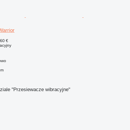
arrior
660 €
acyjny
kowo
em
ziale "Przesiewacze wibracyjne"