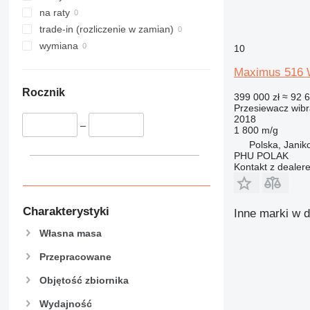
na raty
trade-in (rozliczenie w zamian)
wymiana
10
Maximus 516 W
Rocznik
399 000 zł
≈ 92 
Przesiewacz wibr
2018
–
1 800 m/g
Polska, Jani
PHU POLAK
Kontakt z dealer
Charakterystyki
Inne marki w d
Własna masa
Przepracowane
Objętość zbiornika
Wydajność