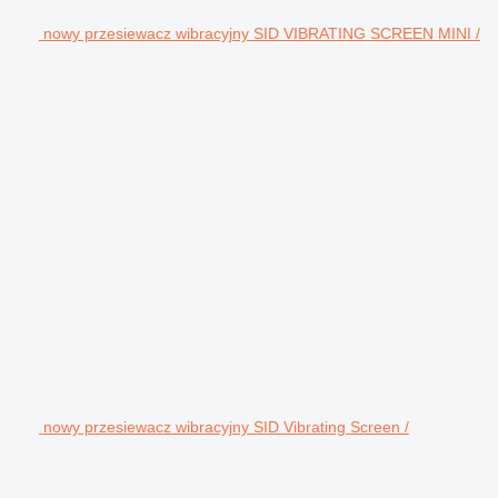
nowy przesiewacz wibracyjny SID VIBRATING SCREEN MINI /
nowy przesiewacz wibracyjny SID Vibrating Screen /