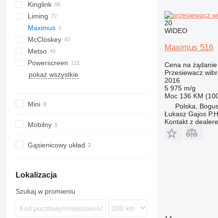
Kinglink
S-series
FTB
542
PC
Combo
Liming
FTI
640
Explorer
2LSX
Mobiscreen
20
Maximus
FTS
Frontier
KL
WIDEO
McCloskey
Fullstar
Novum
ZSW
516
Maximus 516
Metso
MCK
R-series
Powerscreen
ME
S-series
Lokotrack
Cena na żądanie
Przesiewacz wibr
pokaż wszystkie
PRO
V-series
Nordberg
Chieftain
MPB
CS
Remax
QA
820
683
T5
1412
Orbital 3000
2016
Commander
RM
QE
883+
694
TS
5 975 m/g
Moc
136 KM (10
Warrior
TSV
873
Mini
Polska, Bogu
883
Łukasz Gajos P.H
Kontakt z dealer
Mobilny
Gąsienicowy układ
Lokalizacja
Szukaj w promieniu