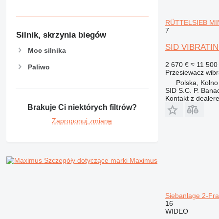
RÜTTELSIEB MIN
7
Silnik, skrzynia biegów
SID VIBRATIN
Moc silnika
2 670 €
≈ 11 500 
Paliwo
Przesiewacz wibr
Polska, Kolno
SID S.C. P. Bana
Kontakt z dealer
Brakuje Ci niektórych filtrów?
Zaproponuj zmianę
Szczegóły dotyczące marki Maximus
Siebanlage 2-Fra
16
WIDEO