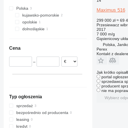
14
Polska
Maximus 516
kujawsko-pomorskie
299 000 zł
≈ 69 
opolskie
Inowrocław
Przesiewacz wibr
dolnośląskie
Boguszyce
2017
7 000 m/g
Gąsienicowy ukł
Polska, Jani
Cena
Perex
Kontakt z dealer
–
Jak krótko opisał
portal ogłosze
sprzedawca sp
producent sprz
nie ma popraw
Typ ogłoszenia
Wybierz odp
sprzedaż
bezpośrednio od producenta
leasing
kredyt