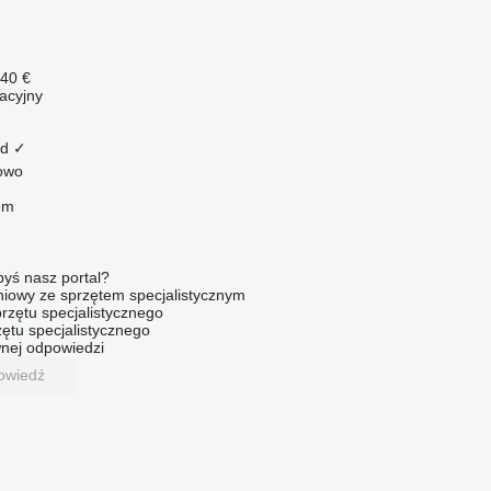
440 €
acyjny
ad
✓
kowo
em
byś nasz portal?
niowy ze sprzętem specjalistycznym
rzętu specjalistycznego
ętu specjalistycznego
nej odpowiedzi
owiedź