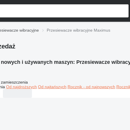
esiewacze wibracyjne
Przesiewacze wibracyjne Maximus
zedaż
a nowych i używanych maszyn:
Przesiewacze wibrac
 zamieszczenia
nia
Od najdroższych
Od najtańszych
Rocznik - od najnowszych
Rocznik