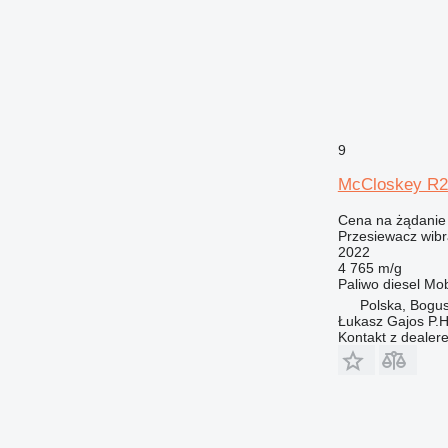
9
McCloskey R2
Cena na żądanie
Przesiewacz wibr
2022
4 765 m/g
Paliwo
diesel
Mob
Polska, Bogu
Łukasz Gajos P.H
Kontakt z dealer