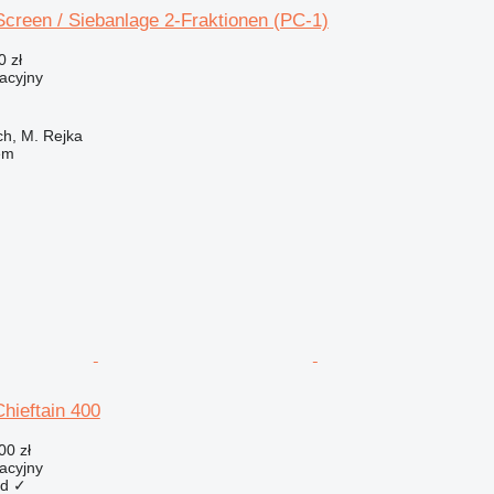
Screen / Siebanlage 2-Fraktionen (PC-1)
0 zł
acyjny
ch, M. Rejka
em
hieftain 400
00 zł
acyjny
ad
✓