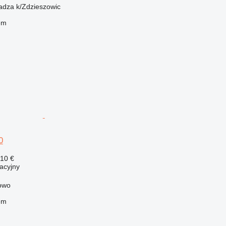
adza k/Zdzieszowic
em
0
210 €
acyjny
kowo
em