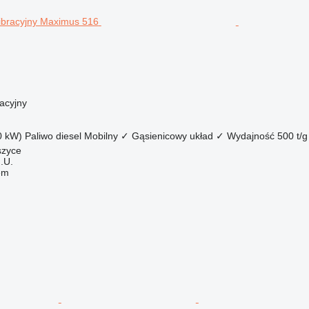
acyjny
0 kW)
Paliwo
diesel
Mobilny
✓
Gąsienicowy układ
✓
Wydajność
500 t/g
szyce
.U.
em