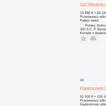
SID Vibrating 
13 990 €
≈ 60 24
Przesiewacz wibr
Paliwo
elektr.
Polska, Kolno
SID S.C. P. Bana
Kontakt z dealer
10
Powerscreen C
52 500 €
≈ 226 1
Przesiewacz wibr
Gąsienicowy ukł