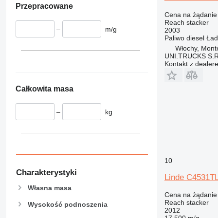
Przepracowane
Cena na żądanie
Reach stacker
–
m/g
2003
Paliwo
diesel
Ład
Włochy, Monte
UNI.TRUCKS S.R
Kontakt z dealer
Całkowita masa
–
kg
10
Charakterystyki
Linde C4531T
Własna masa
Cena na żądanie
Reach stacker
Wysokość podnoszenia
2012
17 500 m/g