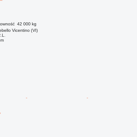
owność
42 000 kg
bello Vicentino (VI)
.L.
em
L