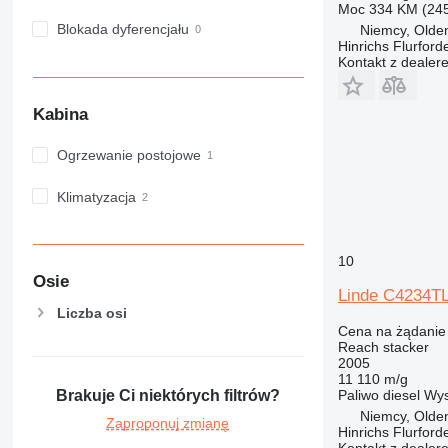
Moc
334 KM (24
Blokada dyferencjału
Niemcy, Olde
Hinrichs Flurfor
Kontakt z dealer
Kabina
Ogrzewanie postojowe
Klimatyzacja
10
Osie
Linde C4234T
Liczba osi
Cena na żądanie
Reach stacker
2005
11 110 m/g
Paliwo
diesel
Wys
Brakuje Ci niektórych filtrów?
Niemcy, Olde
Zaproponuj zmianę
Hinrichs Flurfor
Kontakt z dealer