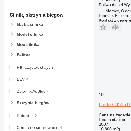
Paliwo
diesel
Wys
Niemcy, Olde
Silnik, skrzynia biegów
Hinrichs Flurfor
Kontakt z dealer
Marka silnika
Model silnika
Moc silnika
Paliwo
Filtr cząstek stałych
EEV
Zbiornik AdBlue
10
Skrzynia biegów
Linde C4535T
Cena na żądanie
Retarder
Reach stacker
2007
Centralne smarowanie
10 800 m/g