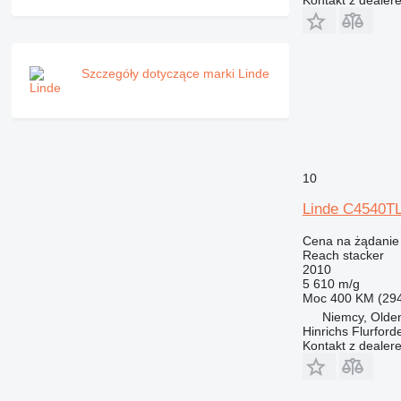
Szczegóły dotyczące marki Linde
10
Linde C4540T
Cena na żądanie
Reach stacker
2010
5 610 m/g
Moc
400 KM (29
Niemcy, Olde
Hinrichs Flurfor
Kontakt z dealer