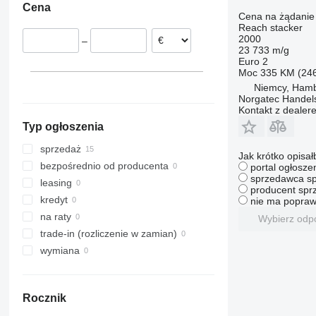
Cena
Dania
Cena na żądanie
Reach stacker
2000
–
23 733 m/g
Euro 2
Moc
335 KM (24
Niemcy, Ham
Norgatec Handel
Kontakt z dealer
Typ ogłoszenia
sprzedaż
Jak krótko opisał
bezpośrednio od producenta
portal ogłosze
sprzedawca sp
leasing
producent sprz
kredyt
nie ma popraw
na raty
Wybierz odp
trade-in (rozliczenie w zamian)
wymiana
Rocznik