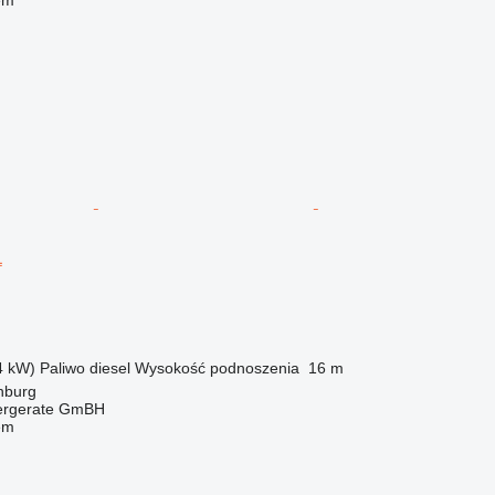
L
4 kW)
Paliwo
diesel
Wysokość podnoszenia
16 m
nburg
dergerate GmBH
em