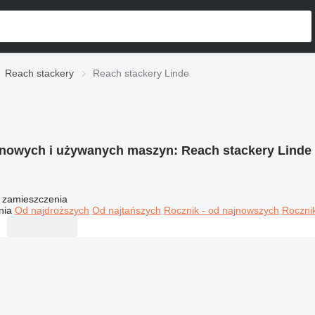
Reach stackery
Reach stackery Linde
 nowych i używanych maszyn:
Reach stackery Linde
 zamieszczenia
nia
Od najdroższych
Od najtańszych
Rocznik - od najnowszych
Rocznik