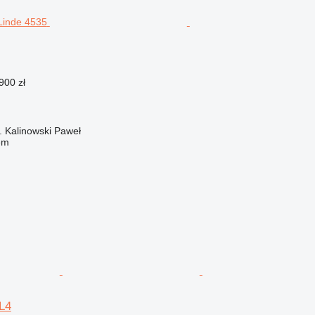
900 zł
Kalinowski Paweł
em
L4