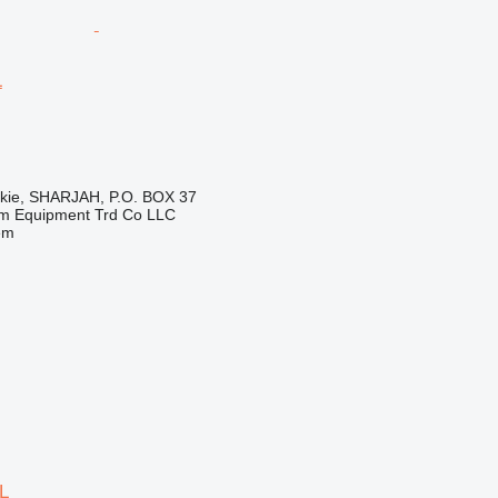
L
skie, SHARJAH, P.O. BOX 37
em Equipment Trd Co LLC
em
L