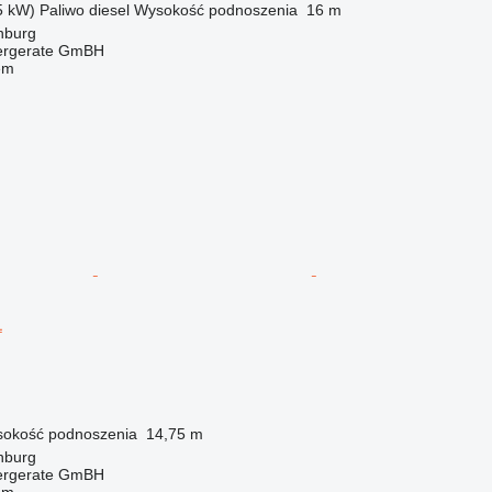
5 kW)
Paliwo
diesel
Wysokość podnoszenia
16 m
nburg
dergerate GmBH
em
L
okość podnoszenia
14,75 m
nburg
dergerate GmBH
em