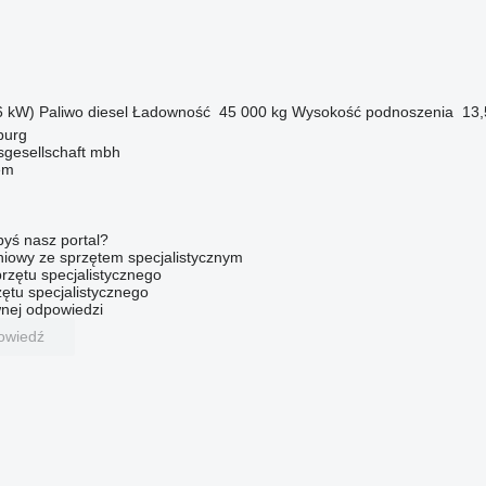
6 kW)
Paliwo
diesel
Ładowność
45 000 kg
Wysokość podnoszenia
13,
burg
sgesellschaft mbh
em
byś nasz portal?
niowy ze sprzętem specjalistycznym
rzętu specjalistycznego
ętu specjalistycznego
nej odpowiedzi
owiedź