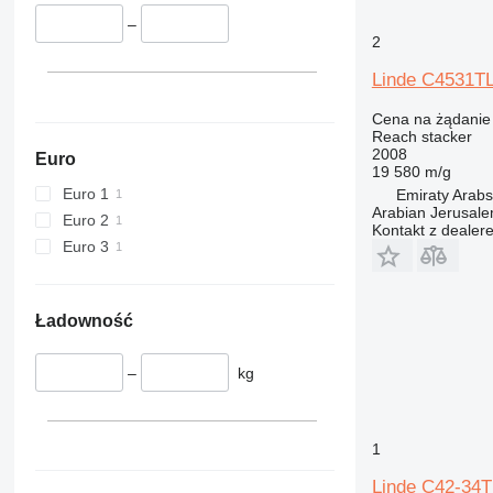
–
2
Linde C4531T
Cena na żądanie
Reach stacker
2008
Euro
19 580 m/g
Euro 1
Emiraty Arab
Arabian Jerusal
Euro 2
Kontakt z dealer
Euro 3
Ładowność
–
kg
1
Linde C42-34T