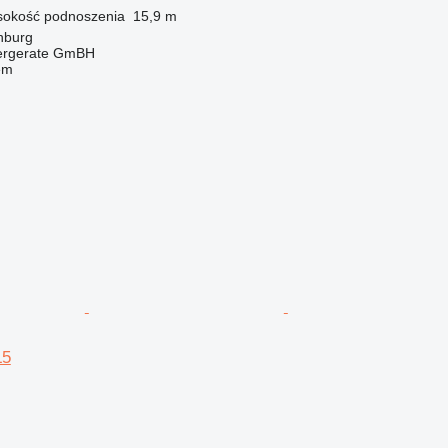
okość podnoszenia
15,9 m
nburg
dergerate GmBH
em
L5