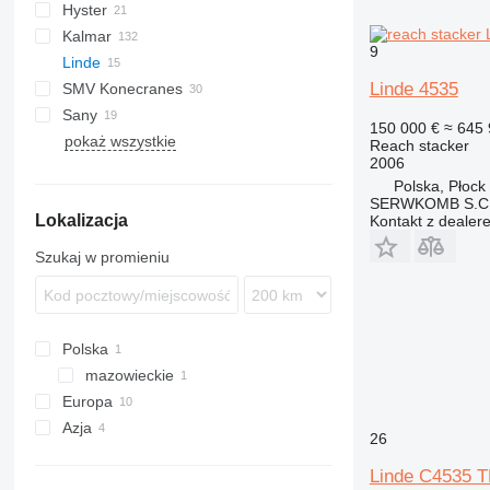
Hyster
F378
CS
Kalmar
F478
RS
9
Linde
F481
DRD
SMV
Linde 4535
SMV Konecranes
F500
DRF
ML1812R
Sany
DRG
4632 TC5
150 000 €
≈ 645 
pokaż wszystkie
RTD
SC
SRSC
FM
TFC
Reach stacker
2006
SMV
Polska, Płock
SERWKOMB S.C. 
Lokalizacja
Kontakt z dealer
Szukaj w promieniu
Polska
mazowieckie
Europa
Płock
Azja
Niemcy
26
Holandia
Chiny
Linde C4535 T
Włochy
Emiraty Arabskie