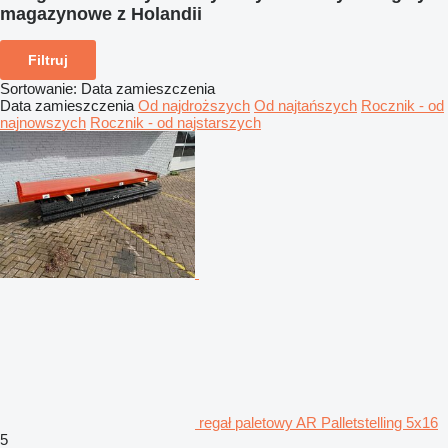
magazynowe z Holandii
Filtruj
Sortowanie
:
Data zamieszczenia
Data zamieszczenia
Od najdroższych
Od najtańszych
Rocznik - od
najnowszych
Rocznik - od najstarszych
regał paletowy AR Palletstelling 5x16
5