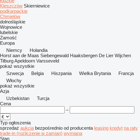
łódzkie
Kleszczów
Skierniewice
podkarpackie
Chmielów
dolnośląskie
Wojnowice
lubelskie
Zamość
Europa
Niemcy
Holandia
Horst aan de Maas
Siebengewald
Haaksbergen
De Lier
Wijchen
Tilburg
Apeldoorn
Varsseveld
pokaż wszystkie
Szwecja
Belgia
Hiszpania
Wielka Brytania
Francja
Włochy
pokaż wszystkie
Azja
Uzbekistan
Turcja
Cena
–
Typ ogłoszenia
sprzedaż
aukcja
bezpośrednio od producenta
leasing
kredyt
na raty
trade-in (rozliczenie w zamian)
wymiana
Stan