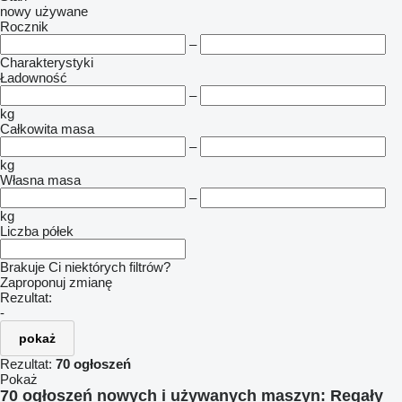
nowy
używane
Rocznik
–
Charakterystyki
Ładowność
–
kg
Całkowita masa
–
kg
Własna masa
–
kg
Liczba półek
Brakuje Ci niektórych filtrów?
Zaproponuj zmianę
Rezultat:
-
pokaż
Rezultat:
70 ogłoszeń
Pokaż
70 ogłoszeń nowych i używanych maszyn:
Regały