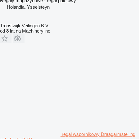
Regały magazynowe - regał paletowy
Holandia, Ysselsteyn
Troostwijk Veilingen B.V.
od
8
lat na Machineryline
regal wspornikowy Draagarmstelling