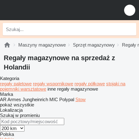
Maszyny magazynowe
Sprzęt magazynowy
Regały
Regały magazynowe na sprzedaż z
Holandii
Kategoria
regały paletowe
regały wspornikowe
regały półkowe
stojaki na
pojemniki warsztatowe
inne regały magazynowe
Marka
AR
Armes
Jungheinrich
MIC
Polypal
Stow
pokaż wszystkie
Lokalizacja
Szukaj w promieniu
Polska