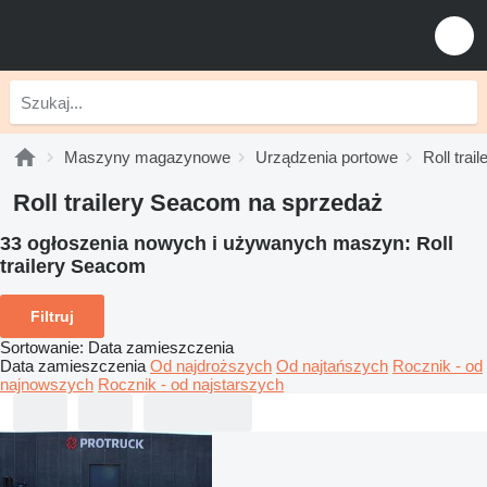
Maszyny magazynowe
Urządzenia portowe
Roll trail
Roll trailery Seacom na sprzedaż
33 ogłoszenia nowych i używanych maszyn:
Roll
trailery Seacom
Filtruj
Sortowanie
:
Data zamieszczenia
Data zamieszczenia
Od najdroższych
Od najtańszych
Rocznik - od
najnowszych
Rocznik - od najstarszych