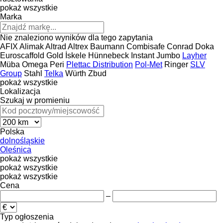
pokaż wszystkie
Marka
Nie znaleziono wyników dla tego zapytania
AFIX
Alimak
Altrad
Altrex
Baumann
Combisafe
Conrad
Doka
Euroscaffold
Gold İskele
Hünnebeck
Instant
Jumbo
Layher
Müba
Omega
Peri
Plettac Distribution
Pol-Met
Ringer
SLV
Group
Stahl
Telka
Würth
Zbud
pokaż wszystkie
Lokalizacja
Szukaj w promieniu
Polska
dolnośląskie
Oleśnica
pokaż wszystkie
pokaż wszystkie
pokaż wszystkie
Cena
–
Typ ogłoszenia