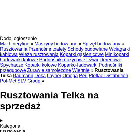
Dodaj ogłoszenie
Machineryline
»
Maszyny budowlane
»
Sprzęt budowlany
»
Rusztowania
Przenośne toalety
Schody budowlane
Wciągarki
kablowa
Wieża rusztowania
Koparki gąsienicowe
Minikoparki
Ładowarki kołowe
Podnośniki nożycowe
Dźwigi terenowe
Spychacze
Koparki kołowe
Koparko-ładowarki
Podnośniki
przegubowe
Żurawie samojezdne
Wiertnie
»
Rusztowania
Telka
Baumann
Doka
Layher
Omega
Peri
Plettac Distribution
Pol-Met
SLV Group
»
Rusztowania Telka na
sprzedaż
Kategoria
rusztowania