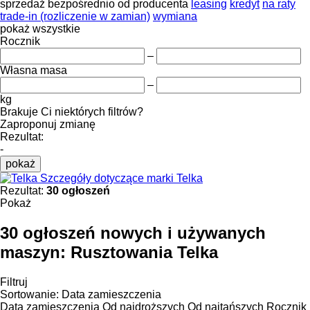
sprzedaż
bezpośrednio od producenta
leasing
kredyt
na raty
trade-in (rozliczenie w zamian)
wymiana
pokaż wszystkie
Rocznik
–
Własna masa
–
kg
Brakuje Ci niektórych filtrów?
Zaproponuj zmianę
Rezultat:
-
pokaż
Szczegóły dotyczące marki Telka
Rezultat:
30 ogłoszeń
Pokaż
30 ogłoszeń nowych i używanych
maszyn:
Rusztowania Telka
Filtruj
Sortowanie
:
Data zamieszczenia
Data zamieszczenia
Od najdroższych
Od najtańszych
Rocznik