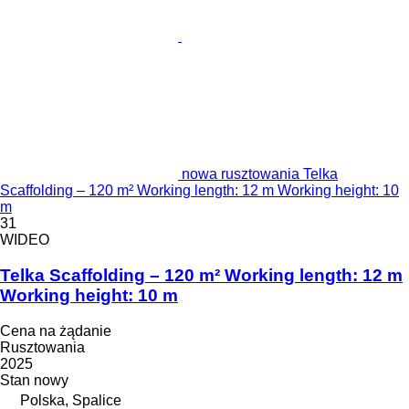
nowa rusztowania Telka
Scaffolding – 120 m² Working length: 12 m Working height: 10
m
31
WIDEO
Telka Scaffolding – 120 m² Working length: 12 m
Working height: 10 m
Cena na żądanie
Rusztowania
2025
Stan
nowy
Polska, Spalice