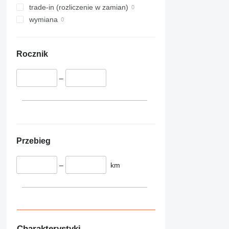
trade-in (rozliczenie w zamian)
wymiana
Rocznik
–
Przebieg
–
km
Charakterystyki