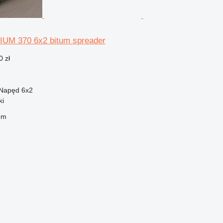
UM 370 6x2 bitum spreader
0 zł
Napęd
6x2
ki
em