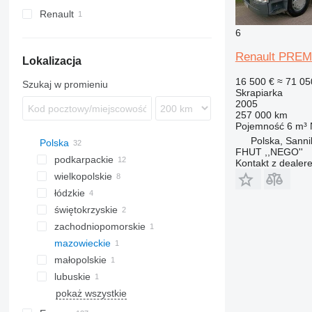
Renault
Premium
6
Renault PREMI
Lokalizacja
16 500 €
≈ 71 05
Szukaj w promieniu
Skrapiarka
2005
257 000 km
Pojemność
6 m³
Polska, Sanni
Polska
FHUT ,,NEGO''
podkarpackie
Kontakt z dealer
wielkopolskie
Rzeszów
łódzkie
Jarosław
Poznań
świętokrzyskie
Opatówek
Łódź
zachodniopomorskie
Konin
Pińczów
mazowieckie
Szczecin
małopolskie
Gostynin
lubuskie
Kraków
pokaż wszystkie
Zielona Góra
Mąkowarsko
Częstochowa