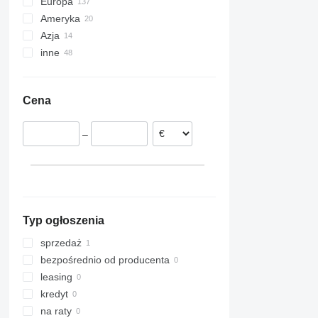
Europa
Ameryka
Francja
Azja
Holandia
Meksyk
inne
Niemcy
USA
Turcja
Rumunia
Chiny
Ukraina
Litwa
India
Brazylia
Cena
Włochy
Japonia
Moldawia
Wielka Brytania
Emiraty Arabskie
–
Czechy
pokaż wszystkie
Typ ogłoszenia
sprzedaż
bezpośrednio od producenta
leasing
kredyt
na raty