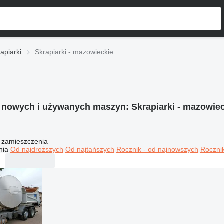
apiarki
Skrapiarki - mazowieckie
e nowych i używanych maszyn:
Skrapiarki - mazowie
 zamieszczenia
nia
Od najdroższych
Od najtańszych
Rocznik - od najnowszych
Rocznik