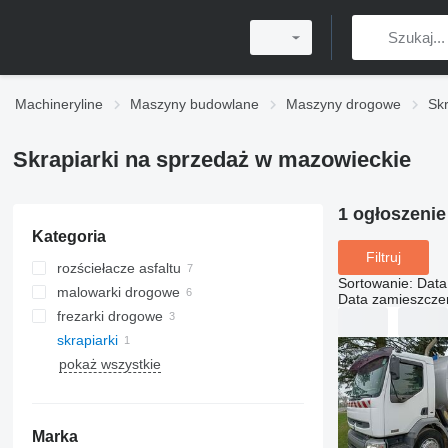
Machineryline
Maszyny budowlane
Maszyny drogowe
Skr
Skrapiarki na sprzedaż w mazowieckie
1 ogłoszeni
Kategoria
Filtruj
rozściełacze asfaltu
Sortowanie
:
Data
malowarki drogowe
rozściełacze asfaltu gąsienicowe
Data zamieszcze
frezarki drogowe
skrapiarki
pokaż wszystkie
Marka