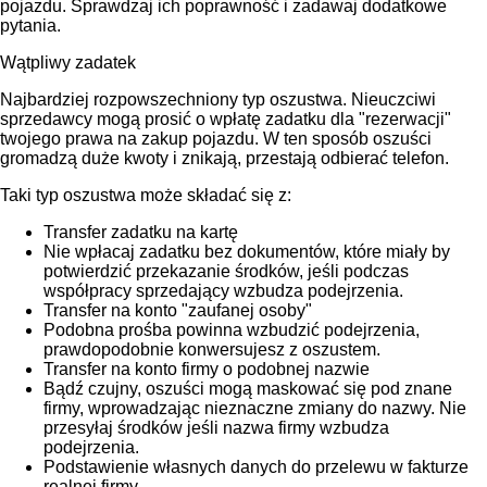
pojazdu. Sprawdzaj ich poprawność i zadawaj dodatkowe
pytania.
Wątpliwy zadatek
Najbardziej rozpowszechniony typ oszustwa. Nieuczciwi
sprzedawcy mogą prosić o wpłatę zadatku dla "rezerwacji"
twojego prawa na zakup pojazdu. W ten sposób oszuści
gromadzą duże kwoty i znikają, przestają odbierać telefon.
Taki typ oszustwa może składać się z:
Transfer zadatku na kartę
Nie wpłacaj zadatku bez dokumentów, które miały by
potwierdzić przekazanie środków, jeśli podczas
współpracy sprzedający wzbudza podejrzenia.
Transfer na konto "zaufanej osoby"
Podobna prośba powinna wzbudzić podejrzenia,
prawdopodobnie konwersujesz z oszustem.
Transfer na konto firmy o podobnej nazwie
Bądź czujny, oszuści mogą maskować się pod znane
firmy, wprowadzając nieznaczne zmiany do nazwy. Nie
przesyłaj środków jeśli nazwa firmy wzbudza
podejrzenia.
Podstawienie własnych danych do przelewu w fakturze
realnej firmy