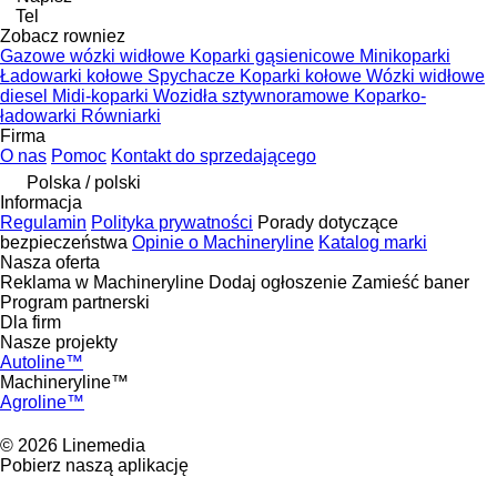
Tel
Zobacz rowniez
Gazowe wózki widłowe
Koparki gąsienicowe
Minikoparki
Ładowarki kołowe
Spychacze
Koparki kołowe
Wózki widłowe
diesel
Midi-koparki
Wozidła sztywnoramowe
Koparko-
ładowarki
Równiarki
Firma
O nas
Pomoc
Kontakt do sprzedającego
Polska / polski
Informacja
Regulamin
Polityka prywatności
Porady dotyczące
bezpieczeństwa
Opinie o Machineryline
Katalog marki
Nasza oferta
Reklama w Machineryline
Dodaj ogłoszenie
Zamieść baner
Program partnerski
Dla firm
Nasze projekty
Autoline™
Machineryline™
Agroline™
© 2026 Linemedia
Pobierz naszą aplikację