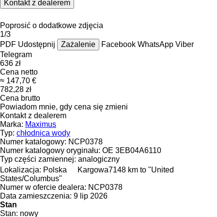
Kontakt z dealerem
Poprosić o dodatkowe zdjęcia
1/3
PDF
Udostępnij
Zażalenie
Facebook
WhatsApp
Viber
Telegram
636 zł
Cena netto
≈ 147,70 €
782,28 zł
Cena brutto
Powiadom mnie, gdy cena się zmieni
Kontakt z dealerem
Marka:
Maximus
Typ:
chłodnica wody
Numer katalogowy:
NCP0378
Numer katalogowy oryginału:
OE 3EB04A6110
Typ części zamiennej:
analogiczny
Lokalizacja:
Polska
Kargowa
7148 km to "United
States/Columbus"
Numer w ofercie dealera:
NCP0378
Data zamieszczenia:
9 lip 2026
Stan
Stan:
nowy