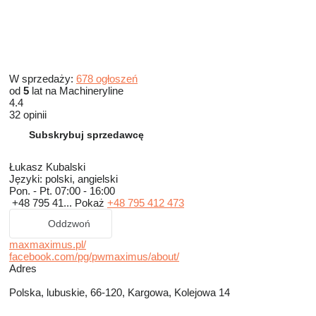
W sprzedaży:
678 ogłoszeń
od
5
lat na Machineryline
4.4
32 opinii
Subskrybuj sprzedawcę
Łukasz Kubalski
Języki:
polski, angielski
Pon. - Pt.
07:00 - 16:00
+48 795 41...
Pokaż
+48 795 412 473
Oddzwoń
maxmaximus.pl/
facebook.com/pg/pwmaximus/about/
Adres
Polska, lubuskie, 66-120, Kargowa, Kolejowa 14