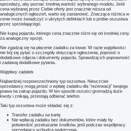
sprzedaży, aby poznać średnią wartość wybranego modelu. Jeśli
cena wybranej przez Ciebie oferty jest znacznie niższa od
analogicznych ogłoszeń, warto się zastanowić. Znacząca różnica w
cenie może świadczyć o ukrytych defektach lub o próbie oszustwa
przez sprzedającego.
Nie kupuj pojazdu, którego cena znacznie różni się od średniej ceny
za analogiczny sprzęt.
Nie zgadzaj się na płacenie zadatku za towar. W razie wątpliwości
nie bój się pytać o szczegóły dotyczące ogłoszenia, poprosić o
dodatkowe zdjęcia i dokumenty pojazdu. Sprawdzaj ich poprawność
i zadawaj dodatkowe pytania.
Wątpliwy zadatek
Najbardziej rozpowszechniony typ oszustwa. Nieuczciwi
sprzedawcy mogą prosić o wpłatę zadatku dla "rezerwacji" twojego
prawa na zakup pojazdu. W ten sposób oszuści gromadzą duże
kwoty i znikają, przestają odbierać telefon.
Taki typ oszustwa może składać się z:
Transfer zadatku na kartę
Nie wpłacaj zadatku bez dokumentów, które miały by
potwierdzić przekazanie środków, jeśli podczas współpracy
sprzedający wzbudza podejrzenia.