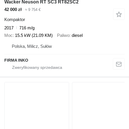
Wacker Neuson RT SC3 RT82SC2
42 000 zł
≈ 9 754 €
Kompaktor
2017
716 m/g
Moc
15.5 kW (21.09 KM)
Paliwo
diesel
Polska, Milicz, Sułów
FIRMA INKO