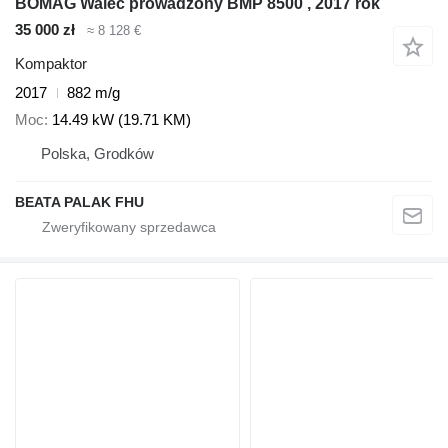
BOMAG Walec prowadzony BMP 8500 , 2017 rok
35 000 zł
≈ 8 128 €
Kompaktor
2017
882 m/g
Moc
14.49 kW (19.71 KM)
Polska, Grodków
BEATA PALAK FHU