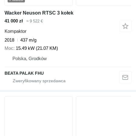
Wacker Neuson RTSC 3 kołek
41 000 zł
≈ 9 522 €
Kompaktor
2018
437 m/g
Moc
15.49 kW (21.07 KM)
Polska, Grodków
BEATA PALAK FHU