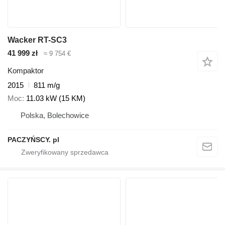
Wacker RT-SC3
41 999 zł
≈ 9 754 €
Kompaktor
2015
811 m/g
Moc
11.03 kW (15 KM)
Polska, Bolechowice
PACZYŃSCY. pl