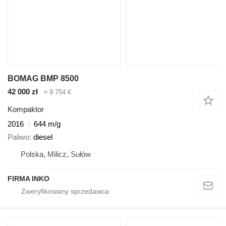
BOMAG BMP 8500
42 000 zł
≈ 9 754 €
Kompaktor
2016
644 m/g
Paliwo
diesel
Polska, Milicz, Sułów
FIRMA INKO