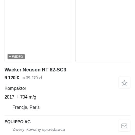
WIDEO
Wacker Neuson RT 82-SC3
9 120 €
≈ 39 270 zł
Kompaktor
2017
704 m/g
Francja, Paris
EQUIPPO AG