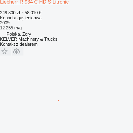
Liebherr R 934 C HD S Litronic
249 800 zł
≈ 58 010 €
Koparka gąsienicowa
2009
12 255 m/g
Polska, Zory
KELVER Machinery & Trucks
Kontakt z dealerem