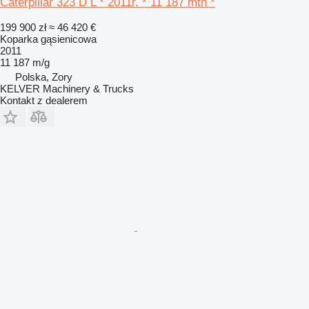
Caterpillar 323 D L * 2011r. * 11 187 mth *
199 900 zł
≈ 46 420 €
Koparka gąsienicowa
2011
11 187 m/g
Polska, Zory
KELVER Machinery & Trucks
Kontakt z dealerem