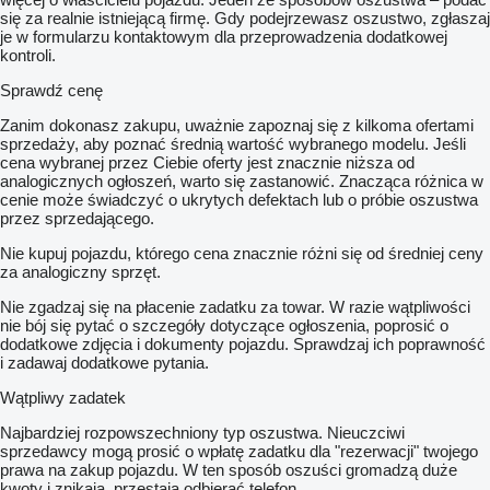
się za realnie istniejącą firmę. Gdy podejrzewasz oszustwo, zgłaszaj
je w formularzu kontaktowym dla przeprowadzenia dodatkowej
kontroli.
Sprawdź cenę
Zanim dokonasz zakupu, uważnie zapoznaj się z kilkoma ofertami
sprzedaży, aby poznać średnią wartość wybranego modelu. Jeśli
cena wybranej przez Ciebie oferty jest znacznie niższa od
analogicznych ogłoszeń, warto się zastanowić. Znacząca różnica w
cenie może świadczyć o ukrytych defektach lub o próbie oszustwa
przez sprzedającego.
Nie kupuj pojazdu, którego cena znacznie różni się od średniej ceny
za analogiczny sprzęt.
Nie zgadzaj się na płacenie zadatku za towar. W razie wątpliwości
nie bój się pytać o szczegóły dotyczące ogłoszenia, poprosić o
dodatkowe zdjęcia i dokumenty pojazdu. Sprawdzaj ich poprawność
i zadawaj dodatkowe pytania.
Wątpliwy zadatek
Najbardziej rozpowszechniony typ oszustwa. Nieuczciwi
sprzedawcy mogą prosić o wpłatę zadatku dla "rezerwacji" twojego
prawa na zakup pojazdu. W ten sposób oszuści gromadzą duże
kwoty i znikają, przestają odbierać telefon.