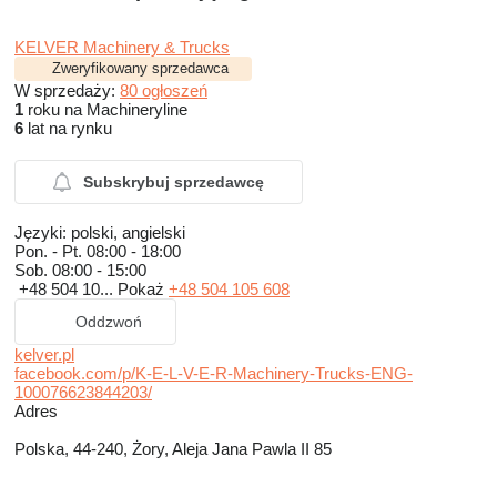
KELVER Machinery & Trucks
Zweryfikowany sprzedawca
W sprzedaży:
80 ogłoszeń
1
roku na Machineryline
6
lat na rynku
Subskrybuj sprzedawcę
Języki:
polski, angielski
Pon. - Pt.
08:00 - 18:00
Sob.
08:00 - 15:00
+48 504 10...
Pokaż
+48 504 105 608
Oddzwoń
kelver.pl
facebook.com/p/K-E-L-V-E-R-Machinery-Trucks-ENG-
100076623844203/
Adres
Polska, 44-240, Żory, Aleja Jana Pawla II 85