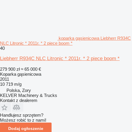
koparka gąsienicowa Liebherr R934C
NLC Litronic * 2011r. * 2 piece boom *
40
Liebherr R934C NLC Litronic * 2011r. * 2 piece boom *
279 900 zł
≈ 65 000 €
Koparka gąsienicowa
2011
10 719 m/g
Polska, Zory
KELVER Machinery & Trucks
Kontakt z dealerem
Handlujesz sprzętem?
Możesz robić to z nami!
Dodaj ogłoszenie