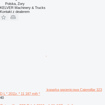
Polska, Zory
KELVER Machinery & Trucks
Kontakt z dealerem
koparka gąsienicowa Caterpillar 323
D L * 2011r. * 11 187 mth *
40