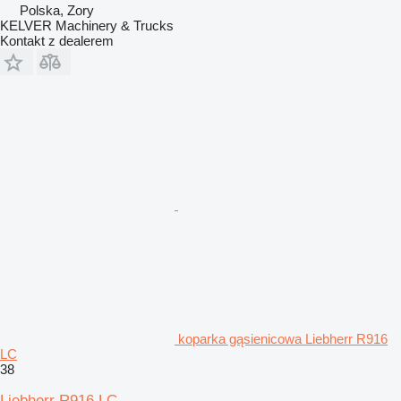
Polska, Zory
KELVER Machinery & Trucks
Kontakt z dealerem
koparka gąsienicowa Liebherr R916
LC
38
Liebherr R916 LC