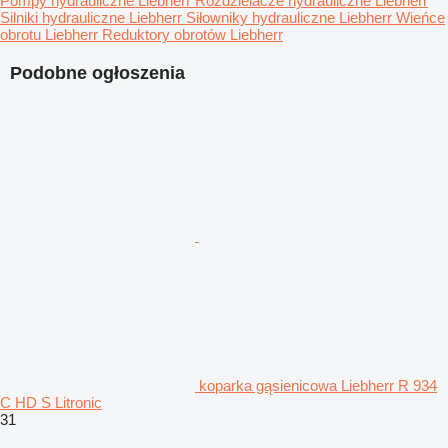
Pompy hydrauliczne Liebherr
Rozdzielacze hydrauliczne Liebherr
Silniki hydrauliczne Liebherr
Siłowniky hydrauliczne Liebherr
Wieńce
obrotu Liebherr
Reduktory obrotów Liebherr
Podobne ogłoszenia
koparka gąsienicowa Liebherr R 934
C HD S Litronic
31