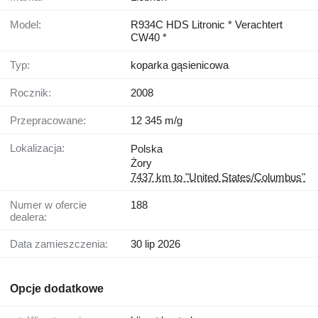
Model:
R934C HDS Litronic * Verachtert
CW40 *
Typ:
koparka gąsienicowa
Rocznik:
2008
Przepracowane:
12 345 m/g
Lokalizacja:
Polska
Żory
7437 km to "United States/Columbus"
Numer w ofercie
188
dealera:
Data zamieszczenia:
30 lip 2026
Opcje dodatkowe