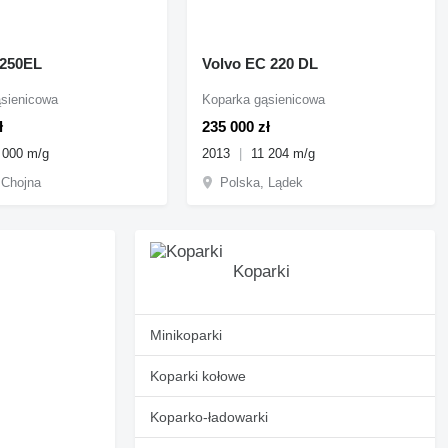
C250EL
Volvo EC 220 DL
sienicowa
Koparka gąsienicowa
ł
235 000 zł
 000 m/g
2013
11 204 m/g
 Chojna
Polska, Lądek
Koparki
Minikoparki
Koparki kołowe
Koparko-ładowarki