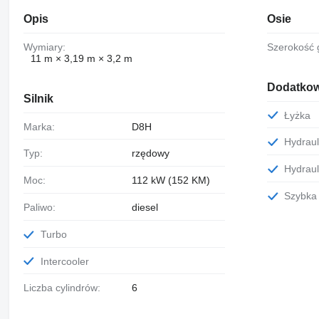
Opis
Osie
Wymiary:
Szerokość 
11 m × 3,19 m × 3,2 m
Dodatkow
Silnik
Łyżka
Marka:
D8H
Hydrau
Typ:
rzędowy
Hydrau
Moc:
112 kW (152 KM)
Szybk
Paliwo:
diesel
Turbo
Intercooler
Liczba cylindrów:
6