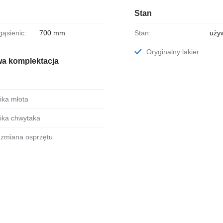
Stan
gąsienic:
700 mm
Stan:
uży
Oryginalny lakier
a komplektacja
lika młota
lika chwytaka
a zmiana osprzętu