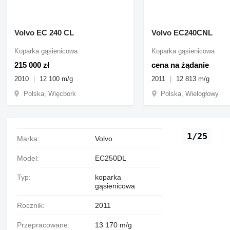
Volvo EC 240 CL
Volvo EC240CNL
Koparka gąsienicowa
Koparka gąsienicowa
215 000 zł
cena na żądanie
2010
12 100 m/g
2011
12 813 m/g
Polska, Więcbork
Polska, Wielogłowy
1/25
Marka:
Volvo
Model:
EC250DL
Typ:
koparka
gąsienicowa
Rocznik:
2011
Przepracowane:
13 170 m/g