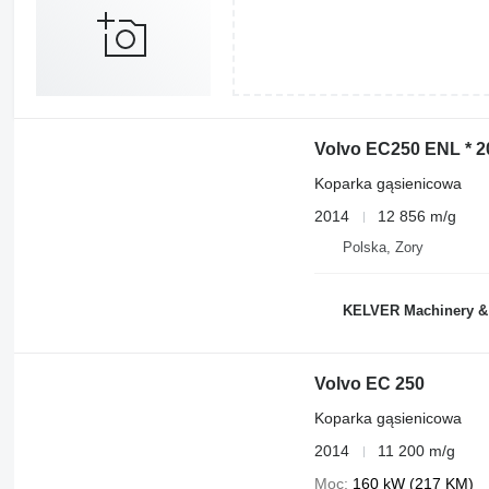
Volvo EC250 ENL * 20
Koparka gąsienicowa
2014
12 856 m/g
Polska, Zory
KELVER Machinery &
Volvo EC 250
Koparka gąsienicowa
2014
11 200 m/g
Moc
160 kW (217 KM)