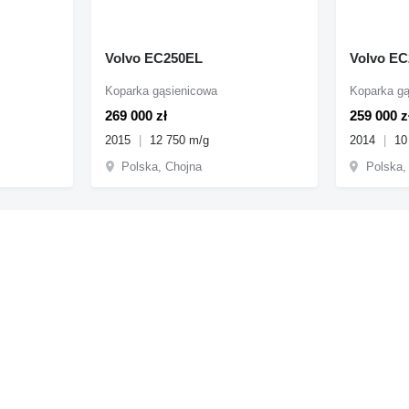
Volvo EC250EL
Volvo E
Koparka gąsienicowa
Koparka gą
269 000 zł
259 000 z
2015
12 750 m/g
2014
10
Polska, Chojna
Polska,