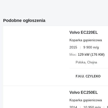
Podobne ogłoszenia
Volvo EC220EL
Koparka gąsienicowa
2015
9 900 m/g
Moc
129 kW (176 KM)
Polska, Chojna
F.H.U. CZYLEKO
Volvo EC250EL
Koparka gąsienicowa
2014
10 950 m/g