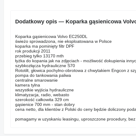
Dodatkowy opis — Koparka gąsienicowa Vol
Koparka gąsienicowa Volvo EC250DL
świeżo sprowadzona, nie eksploatowana w Polsce
koparka ma pominięty filtr DPF
rok produkcji 2011
przebieg tylko 13170 mth
łyżka do kopania jak na zdjęciach - możliwość dokupienia innyc
szybkozłącza hydrauliczne S70
Rototilt, głowica pochylno-obrotowa z chwytakiem Engcon z s
pompa do tankowania paliwa
centralne smarowanie
kamera tylna
wszystkie wyjścia hydrauliczne
klimatyzacja, radio, webasto
szerokość całkowita 329 cm
gąsienice 700 mm - stan dobry
cena netto, dla klientów z Polski do ceny będzie doliczony pod
pomagamy w uzyskaniu leasingu, uproszczone procedury, be