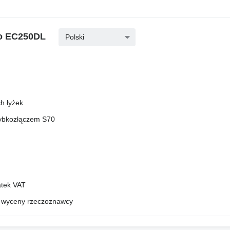
vo EC250DL
Polski
h łyżek
zybkozłączem S70
atek VAT
z wyceny rzeczoznawcy