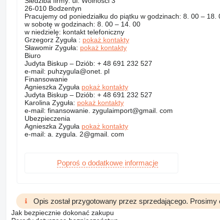
Siedziba firmy: ul. Wolności 3
26-010 Bodzentyn
Pracujemy od poniedziałku do piątku w godzinach: 8. 00 – 18. 
w sobotę w godzinach: 8. 00 – 14. 00
w niedzielę: kontakt telefoniczny
Grzegorz Zyguła :
pokaż kontakty
Sławomir Zyguła:
pokaż kontakty
Biuro
Judyta Biskup – Dziób: + 48 691 232 527
e-mail: puhzygula@onet. pl
Finansowanie
Agnieszka Zyguła
pokaż kontakty
Judyta Biskup – Dziób: + 48 691 232 527
Karolina Zyguła:
pokaż kontakty
e-mail: finansowanie. zygulaimport@gmail. com
Ubezpieczenia
Agnieszka Zyguła
pokaż kontakty
e-mail: a. zygula. 2@gmail. com
Poproś o dodatkowe informacje
Opis został przygotowany przez sprzedającego. Prosimy 
Jak bezpiecznie dokonać zakupu