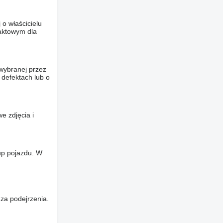
o właścicielu
taktowym dla
wybranej przez
 defektach lub o
e zdjęcia i
up pojazdu. W
za podejrzenia.