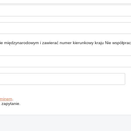
ie międzynarodowym i zawierać numer kierunkowy kraju
Nie współpra
aminem
.
 zapytanie.