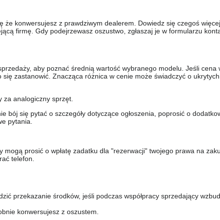
się że konwersujesz z prawdziwym dealerem. Dowiedz się czegoś więcej 
ejącą firmę. Gdy podejrzewasz oszustwo, zgłaszaj je w formularzu kon
sprzedaży, aby poznać średnią wartość wybranego modelu. Jeśli cena 
to się zastanowić. Znacząca różnica w cenie może świadczyć o ukrytych
y za analogiczny sprzęt.
nie bój się pytać o szczegóły dotyczące ogłoszenia, poprosić o dodatkow
e pytania.
y mogą prosić o wpłatę zadatku dla "rezerwacji" twojego prawa na zak
ać telefon.
dzić przekazanie środków, jeśli podczas współpracy sprzedający wzbud
bnie konwersujesz z oszustem.