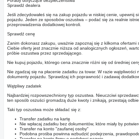
Porady dotyczące bezpieczeństwa
Sprawdź dealera
Jeśli zdecydowałeś się na zakup pojazdu w niskiej cenie, upewnij 
pojazdu. Jeden ze sposobów oszustwa – podać się za realnie istni
przeprowadzenia dodatkowej kontroli.
Sprawdź cenę
Zanim dokonasz zakupu, uważnie zapoznaj się z kilkoma ofertami 
Ciebie oferty jest znacznie niższa od analogicznych ogłoszeń, war
próbie oszustwa przez sprzedającego.
Nie kupuj pojazdu, którego cena znacznie różni się od średniej cen
Nie zgadzaj się na płacenie zadatku za towar. W razie wątpliwości 
dokumenty pojazdu. Sprawdzaj ich poprawność i zadawaj dodatkow
Wątpliwy zadatek
Najbardziej rozpowszechniony typ oszustwa. Nieuczciwi sprzedawc
ten sposób oszuści gromadzą duże kwoty i znikają, przestają odbier
Taki typ oszustwa może składać się z:
Transfer zadatku na kartę
Nie wpłacaj zadatku bez dokumentów, które miały by potwier
Transfer na konto "zaufanej osoby"
Podobna prośba powinna wzbudzić podejrzenia, prawdopodo
Transfer na konto firmy o podobnej nazwie