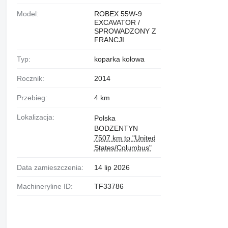
Model:
ROBEX 55W-9
EXCAVATOR /
SPROWADZONY Z
FRANCJI
Typ:
koparka kołowa
Rocznik:
2014
Przebieg:
4 km
Lokalizacja:
Polska
BODZENTYN
7507 km to "United
States/Columbus"
Data zamieszczenia:
14 lip 2026
Machineryline ID:
TF33786