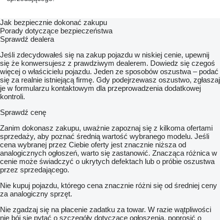
Jak bezpiecznie dokonać zakupu
Porady dotyczące bezpieczeństwa
Sprawdź dealera
Jeśli zdecydowałeś się na zakup pojazdu w niskiej cenie, upewnij
się że konwersujesz z prawdziwym dealerem. Dowiedz się czegoś
więcej o właścicielu pojazdu. Jeden ze sposobów oszustwa – podać
się za realnie istniejącą firmę. Gdy podejrzewasz oszustwo, zgłaszaj
je w formularzu kontaktowym dla przeprowadzenia dodatkowej
kontroli.
Sprawdź cenę
Zanim dokonasz zakupu, uważnie zapoznaj się z kilkoma ofertami
sprzedaży, aby poznać średnią wartość wybranego modelu. Jeśli
cena wybranej przez Ciebie oferty jest znacznie niższa od
analogicznych ogłoszeń, warto się zastanowić. Znacząca różnica w
cenie może świadczyć o ukrytych defektach lub o próbie oszustwa
przez sprzedającego.
Nie kupuj pojazdu, którego cena znacznie różni się od średniej ceny
za analogiczny sprzęt.
Nie zgadzaj się na płacenie zadatku za towar. W razie wątpliwości
nie bój się pytać o szczegóły dotyczące ogłoszenia, poprosić o