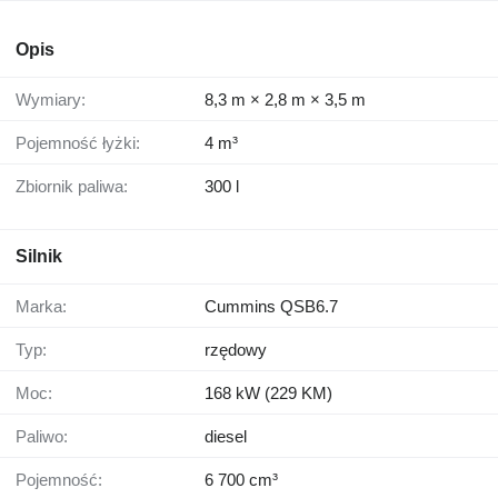
Opis
Wymiary:
8,3 m × 2,8 m × 3,5 m
Pojemność łyżki:
4 m³
Zbiornik paliwa:
300 l
Silnik
Marka:
Cummins QSB6.7
Typ:
rzędowy
Moc:
168 kW (229 KM)
Paliwo:
diesel
Pojemność:
6 700 cm³