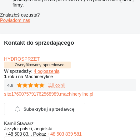
firmy.
Znalazłeś oszusta?
Powiadom nas
Kontakt do sprzedającego
HYDROSPRZĘT
Zweryfikowany sprzedawca
W sprzedaży:
4 ogłoszenia
1
roku na Machineryline
4.8
110 opinii
site1760075791762568989.machineryline.pl
Subskrybuj sprzedawcę
Kamil Stawarz
Języki:
polski, angielski
+48 503 83...
Pokaż
+48 503 839 581