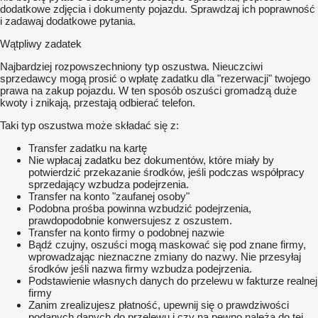
dodatkowe zdjęcia i dokumenty pojazdu. Sprawdzaj ich poprawność
i zadawaj dodatkowe pytania.
Wątpliwy zadatek
Najbardziej rozpowszechniony typ oszustwa. Nieuczciwi
sprzedawcy mogą prosić o wpłatę zadatku dla "rezerwacji" twojego
prawa na zakup pojazdu. W ten sposób oszuści gromadzą duże
kwoty i znikają, przestają odbierać telefon.
Taki typ oszustwa może składać się z:
Transfer zadatku na kartę
Nie wpłacaj zadatku bez dokumentów, które miały by
potwierdzić przekazanie środków, jeśli podczas współpracy
sprzedający wzbudza podejrzenia.
Transfer na konto "zaufanej osoby"
Podobna prośba powinna wzbudzić podejrzenia,
prawdopodobnie konwersujesz z oszustem.
Transfer na konto firmy o podobnej nazwie
Bądź czujny, oszuści mogą maskować się pod znane firmy,
wprowadzając nieznaczne zmiany do nazwy. Nie przesyłaj
środków jeśli nazwa firmy wzbudza podejrzenia.
Podstawienie własnych danych do przelewu w fakturze realnej
firmy
Zanim zrealizujesz płatność, upewnij się o prawdziwości
podanych danych do przelewu i czy na pewno należą do tej