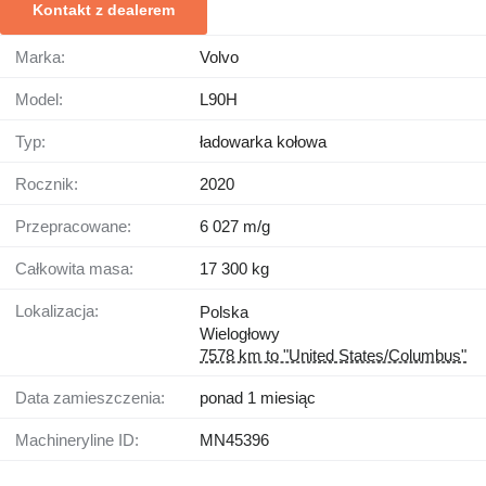
Kontakt z dealerem
Marka:
Volvo
Model:
L90H
Typ:
ładowarka kołowa
Rocznik:
2020
Przepracowane:
6 027 m/g
Całkowita masa:
17 300 kg
Lokalizacja:
Polska
Wielogłowy
7578 km to "United States/Columbus"
Data zamieszczenia:
ponad 1 miesiąc
Machineryline ID:
MN45396