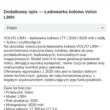
Dodatkowy opis — Ładowarka kołowa Volvo
L90H
Polski
VOLVO L90H – ładowarka kołowa 17T | 2020 | 6026 mth | widły
+ łyżka | szybkozłącze
Na sprzedaż nowoczesna ładowarka kołowa VOLVO L90H –
wszechstronna maszyna klasy średniej, idealna do prac
przeładunkowych, budowlanych, komunalnych oraz
magazynowych. Model serii H to nowa generacja ładowarek
Volvo, oferująca wysoką wydajność, niskie zużycie paliwa oraz
maksymalny komfort pracy operatora.
Oferowany egzemplarz z 2020 roku jest w bardzo dobrym
stanie technicznym, gotowy do natychmiastowej pracy, z
bogatym wyposażeniem zwiększającym jego funkcjonalność.
________________________________________
Dane techniczne:
• Producent: Volvo
• Model: L90H
• Rok produkcji: 2020
• Motogodziny: 6026 mth
• Masa własna: 17 300 kg (17,3 t)