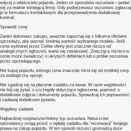
więcej o właścicielu pojazdu. Jeden ze sposobów oszustwa – podać
się za realnie istniejącą firmę. Gdy podejrzewasz oszustwo, zgłaszaj
je w formularzu kontaktowym dla przeprowadzenia dodatkowej
kontroli.
Sprawdź cenę
Zanim dokonasz zakupu, uważnie zapoznaj się z kilkoma ofertami
sprzedaży, aby poznać średnią wartość wybranego modelu. Jeśli
cena wybranej przez Ciebie oferty jest znacznie niższa od
analogicznych ogłoszeń, warto się zastanowić. Znacząca różnica w
cenie może świadczyć o ukrytych defektach lub o próbie oszustwa
przez sprzedającego.
Nie kupuj pojazdu, którego cena znacznie różni się od średniej ceny
za analogiczny sprzęt.
Nie zgadzaj się na płacenie zadatku za towar. W razie wątpliwości
nie bój się pytać o szczegóły dotyczące ogłoszenia, poprosić o
dodatkowe zdjęcia i dokumenty pojazdu. Sprawdzaj ich poprawność
i zadawaj dodatkowe pytania.
Wątpliwy zadatek
Najbardziej rozpowszechniony typ oszustwa. Nieuczciwi
sprzedawcy mogą prosić o wpłatę zadatku dla "rezerwacji" twojego
prawa na zakup pojazdu. W ten sposób oszuści gromadzą duże