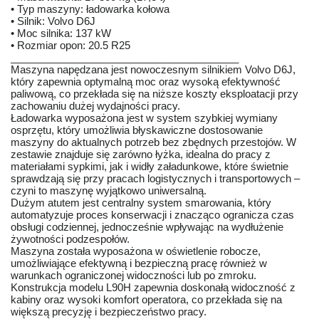
• Typ maszyny: ładowarka kołowa
• Silnik: Volvo D6J
• Moc silnika: 137 kW
• Rozmiar opon: 20.5 R25
________________________________________
Maszyna napędzana jest nowoczesnym silnikiem Volvo D6J,
który zapewnia optymalną moc oraz wysoką efektywność
paliwową, co przekłada się na niższe koszty eksploatacji przy
zachowaniu dużej wydajności pracy.
Ładowarka wyposażona jest w system szybkiej wymiany
osprzętu, który umożliwia błyskawiczne dostosowanie
maszyny do aktualnych potrzeb bez zbędnych przestojów. W
zestawie znajduje się zarówno łyżka, idealna do pracy z
materiałami sypkimi, jak i widły załadunkowe, które świetnie
sprawdzają się przy pracach logistycznych i transportowych –
czyni to maszynę wyjątkowo uniwersalną.
Dużym atutem jest centralny system smarowania, który
automatyzuje proces konserwacji i znacząco ogranicza czas
obsługi codziennej, jednocześnie wpływając na wydłużenie
żywotności podzespołów.
Maszyna została wyposażona w oświetlenie robocze,
umożliwiające efektywną i bezpieczną pracę również w
warunkach ograniczonej widoczności lub po zmroku.
Konstrukcja modelu L90H zapewnia doskonałą widoczność z
kabiny oraz wysoki komfort operatora, co przekłada się na
większą precyzję i bezpieczeństwo pracy.