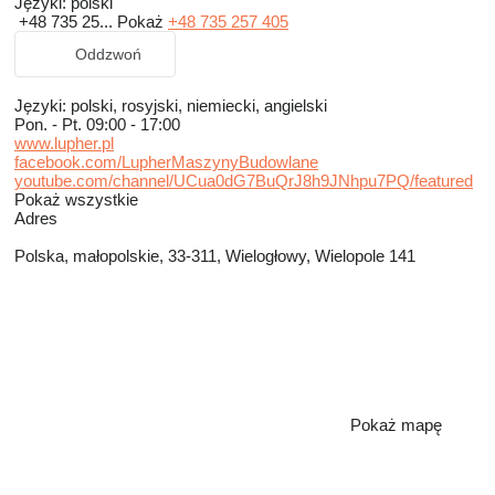
Języki:
polski
+48 735 25...
Pokaż
+48 735 257 405
Oddzwoń
Języki:
polski, rosyjski, niemiecki, angielski
Pon. - Pt.
09:00 - 17:00
www.lupher.pl
facebook.com/LupherMaszynyBudowlane
youtube.com/channel/UCua0dG7BuQrJ8h9JNhpu7PQ/featured
Pokaż wszystkie
Adres
Polska, małopolskie, 33-311, Wielogłowy, Wielopole 141
Pokaż mapę