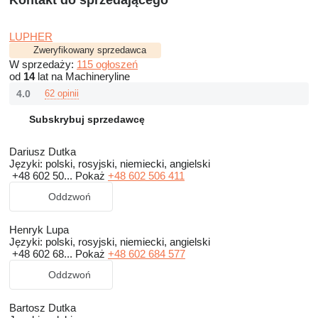
Kontakt do sprzedającego
LUPHER
Zweryfikowany sprzedawca
W sprzedaży:
115 ogłoszeń
od
14
lat na Machineryline
4.0
62 opinii
Subskrybuj sprzedawcę
Dariusz Dutka
Języki:
polski, rosyjski, niemiecki, angielski
+48 602 50...
Pokaż
+48 602 506 411
Oddzwoń
Henryk Lupa
Języki:
polski, rosyjski, niemiecki, angielski
+48 602 68...
Pokaż
+48 602 684 577
Oddzwoń
Bartosz Dutka