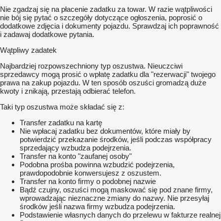
Nie zgadzaj się na płacenie zadatku za towar. W razie wątpliwości
nie bój się pytać o szczegóły dotyczące ogłoszenia, poprosić o
dodatkowe zdjęcia i dokumenty pojazdu. Sprawdzaj ich poprawność
i zadawaj dodatkowe pytania.
Wątpliwy zadatek
Najbardziej rozpowszechniony typ oszustwa. Nieuczciwi
sprzedawcy mogą prosić o wpłatę zadatku dla "rezerwacji" twojego
prawa na zakup pojazdu. W ten sposób oszuści gromadzą duże
kwoty i znikają, przestają odbierać telefon.
Taki typ oszustwa może składać się z:
Transfer zadatku na kartę
Nie wpłacaj zadatku bez dokumentów, które miały by
potwierdzić przekazanie środków, jeśli podczas współpracy
sprzedający wzbudza podejrzenia.
Transfer na konto "zaufanej osoby"
Podobna prośba powinna wzbudzić podejrzenia,
prawdopodobnie konwersujesz z oszustem.
Transfer na konto firmy o podobnej nazwie
Bądź czujny, oszuści mogą maskować się pod znane firmy,
wprowadzając nieznaczne zmiany do nazwy. Nie przesyłaj
środków jeśli nazwa firmy wzbudza podejrzenia.
Podstawienie własnych danych do przelewu w fakturze realnej