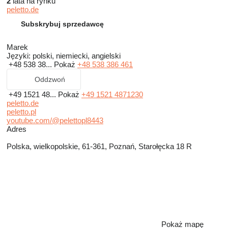
2
lata na rynku
peletto.de
Subskrybuj sprzedawcę
Marek
Języki:
polski, niemiecki, angielski
+48 538 38...
Pokaż
+48 538 386 461
Oddzwoń
+49 1521 48...
Pokaż
+49 1521 4871230
peletto.de
peletto.pl
youtube.com/@pelettopl8443
Adres
Polska, wielkopolskie, 61-361, Poznań, Starołęcka 18 R
Pokaż mapę