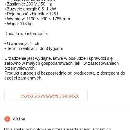
• Zasilanie: 230 V / 50 Hz
• Zużycie energii: 0,5–1 kW
• Pojemność zbiornika: 125 l
• Wymiary: 1100 × 930 × 1785 mm
• Waga: 113 kg
Dodatkowe informacje:
• Gwarancja: 1 rok
• Termin realizacji: do 3 tygodni
Urządzenie jest wydajne, łatwe w obsłudze i sprawdzi się
zarówno w małych gospodarstwach, jak i w zastosowaniach
przemysłowych.
Produkt europejski bezpośrednio od producenta, z dostępem do
części zamiennych.
Poproś o dodatkowe informacje
Ważne
Opis został przygotowany przez sprzedającego. Prosimy o