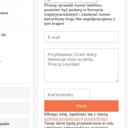
Proszę sprawdź numer telefonu:
powinien być podany w formacie
wane
międzynarodowym i zawierać numer
kierunkowy kraju
Nie współpracujemy z
tym krajem
 lat
y
Klikając tutaj, zgadzasz się z naszą
polityką prywatności
i
regulaminem
.
Twoje dane będą przetwarzane w celu
jazdu
udzielenia odpowiedzi na zapytanie.