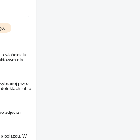
go.
o właścicielu
taktowym dla
wybranej przez
 defektach lub o
e zdjęcia i
up pojazdu. W