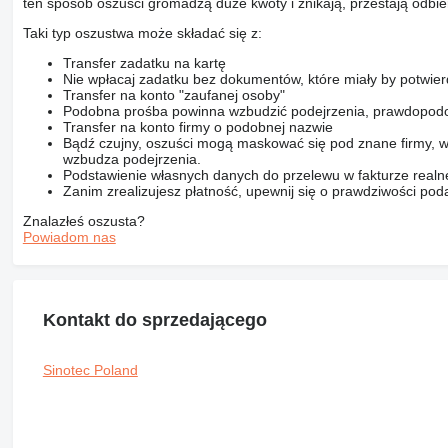
ten sposób oszuści gromadzą duże kwoty i znikają, przestają odbier
Taki typ oszustwa może składać się z:
Transfer zadatku na kartę
Nie wpłacaj zadatku bez dokumentów, które miały by potwier
Transfer na konto "zaufanej osoby"
Podobna prośba powinna wzbudzić podejrzenia, prawdopodo
Transfer na konto firmy o podobnej nazwie
Bądź czujny, oszuści mogą maskować się pod znane firmy, w
wzbudza podejrzenia.
Podstawienie własnych danych do przelewu w fakturze realne
Zanim zrealizujesz płatność, upewnij się o prawdziwości pod
Znalazłeś oszusta?
Powiadom nas
Kontakt do sprzedającego
Sinotec Poland