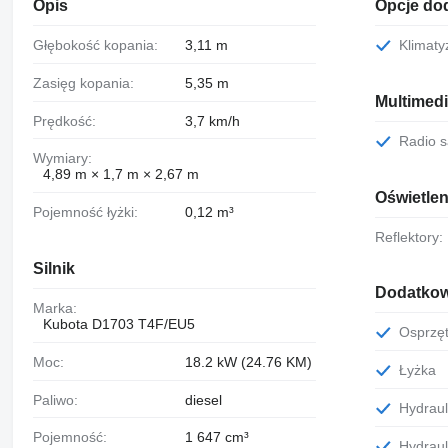
Opis
Opcje do
Głębokość kopania:
3,11 m
Klimat
Zasięg kopania:
5,35 m
Multimed
Prędkość:
3,7 km/h
Radio
Wymiary:
4,89 m × 1,7 m × 2,67 m
Oświetleni
Pojemność łyżki:
0,12 m³
Reflektory:
Silnik
Dodatkow
Marka:
Kubota D1703 T4F/EU5
Osprz
Moc:
18.2 kW (24.76 KM)
Łyżka
Paliwo:
diesel
Hydrau
Pojemność:
1 647 cm³
Hydrau