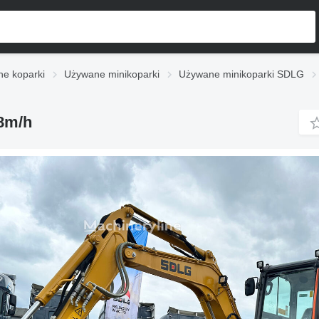
e koparki
Używane minikoparki
Używane minikoparki SDLG
8m/h