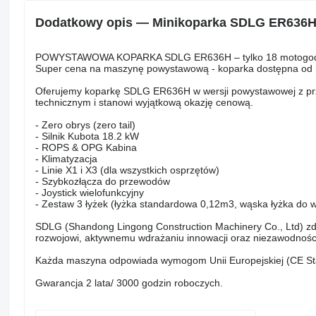
Dodatkowy opis — Minikoparka SDLG ER636H
POWYSTAWOWA KOPARKA SDLG ER636H – tylko 18 motogod
Super cena na maszynę powystawową - koparka dostępna od r
Oferujemy koparkę SDLG ER636H w wersji powystawowej z prz
technicznym i stanowi wyjątkową okazję cenową.
- Zero obrys (zero tail)
- Silnik Kubota 18.2 kW
- ROPS & OPG Kabina
- Klimatyzacja
- Linie X1 i X3 (dla wszystkich osprzętów)
- Szybkozłącza do przewodów
- Joystick wielofunkcyjny
- Zestaw 3 łyżek (łyżka standardowa 0,12m3, wąska łyżka do 
SDLG (Shandong Lingong Construction Machinery Co., Ltd) zdo
rozwojowi, aktywnemu wdrażaniu innowacji oraz niezawodnoś
Każda maszyna odpowiada wymogom Unii Europejskiej (CE St
Gwarancja 2 lata/ 3000 godzin roboczych.