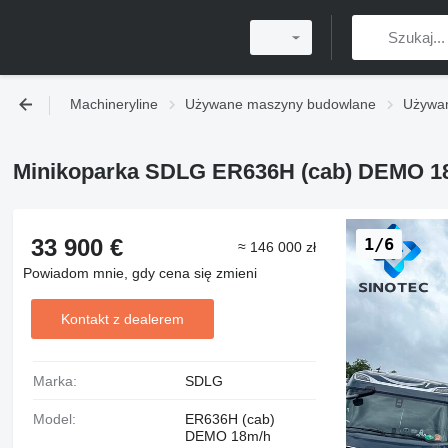
Machineryline
Używane maszyny budowlane
Używan
Minikoparka SDLG ER636H (cab) DEMO 1
33 900 €
1/6
≈ 146 000 zł
Powiadom mnie, gdy cena się zmieni
Kontakt z dealerem
Marka:
SDLG
Model:
ER636H (cab)
DEMO 18m/h