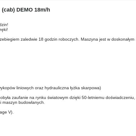
 (cab) DEMO 18m/h
zin!
ęki!
ebiegiem zaledwie 18 godzin roboczych. Maszyna jest w doskonałym 
wykopów liniowych oraz hydrauliczna łyżka skarpowa)
była zaufanie na rynku światowym dzięki 50-letniemu doświadczeniu,
ci maszyn budowlanych.
age V).