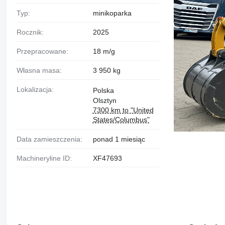
Typ:
minikoparka
Rocznik:
2025
Przepracowane:
18 m/g
Własna masa:
3 950 kg
Lokalizacja:
Polska
Olsztyn
7300 km to "United
States/Columbus"
Data zamieszczenia:
ponad 1 miesiąc
Machineryline ID:
XF47693