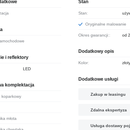
datkowe
Stan
yzacja
Stan:
uży
Oryginalne malowanie
ia
Okres gwarancji::
od 2
 samochodowe
Dodatkowy opis
e i reflektory
Kolor:
złot
LED
Dodatkowe usługi
a komplektacja
Zakup w leasingu
ęt koparkowy
Zdalna ekspertyza
lika młota
Usługa dostawy po
lika chwytaka