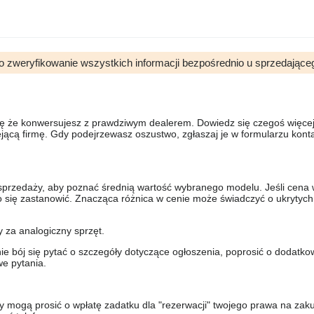
o zweryfikowanie wszystkich informacji bezpośrednio u sprzedające
się że konwersujesz z prawdziwym dealerem. Dowiedz się czegoś więcej 
ejącą firmę. Gdy podejrzewasz oszustwo, zgłaszaj je w formularzu kon
sprzedaży, aby poznać średnią wartość wybranego modelu. Jeśli cena 
to się zastanowić. Znacząca różnica w cenie może świadczyć o ukrytych
y za analogiczny sprzęt.
nie bój się pytać o szczegóły dotyczące ogłoszenia, poprosić o dodatkow
e pytania.
y mogą prosić o wpłatę zadatku dla "rezerwacji" twojego prawa na zak