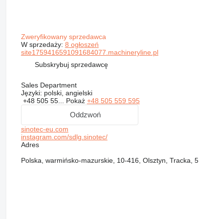
Zweryfikowany sprzedawca
W sprzedaży:
8 ogłoszeń
site1759416591091684077.machineryline.pl
Subskrybuj sprzedawcę
Sales Department
Języki:
polski, angielski
+48 505 55...
Pokaż
+48 505 559 595
Oddzwoń
sinotec-eu.com
instagram.com/sdlg.sinotec/
Adres
Polska, warmińsko-mazurskie, 10-416, Olsztyn, Tracka, 5