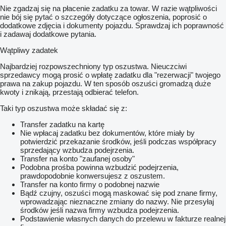
Nie zgadzaj się na płacenie zadatku za towar. W razie wątpliwości
nie bój się pytać o szczegóły dotyczące ogłoszenia, poprosić o
dodatkowe zdjęcia i dokumenty pojazdu. Sprawdzaj ich poprawność
i zadawaj dodatkowe pytania.
Wątpliwy zadatek
Najbardziej rozpowszechniony typ oszustwa. Nieuczciwi
sprzedawcy mogą prosić o wpłatę zadatku dla "rezerwacji" twojego
prawa na zakup pojazdu. W ten sposób oszuści gromadzą duże
kwoty i znikają, przestają odbierać telefon.
Taki typ oszustwa może składać się z:
Transfer zadatku na kartę
Nie wpłacaj zadatku bez dokumentów, które miały by
potwierdzić przekazanie środków, jeśli podczas współpracy
sprzedający wzbudza podejrzenia.
Transfer na konto "zaufanej osoby"
Podobna prośba powinna wzbudzić podejrzenia,
prawdopodobnie konwersujesz z oszustem.
Transfer na konto firmy o podobnej nazwie
Bądź czujny, oszuści mogą maskować się pod znane firmy,
wprowadzając nieznaczne zmiany do nazwy. Nie przesyłaj
środków jeśli nazwa firmy wzbudza podejrzenia.
Podstawienie własnych danych do przelewu w fakturze realnej