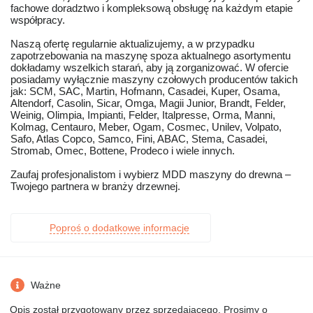
fachowe doradztwo i kompleksową obsługę na każdym etapie
współpracy.
Naszą ofertę regularnie aktualizujemy, a w przypadku
zapotrzebowania na maszynę spoza aktualnego asortymentu
dokładamy wszelkich starań, aby ją zorganizować. W ofercie
posiadamy wyłącznie maszyny czołowych producentów takich
jak: SCM, SAC, Martin, Hofmann, Casadei, Kuper, Osama,
Altendorf, Casolin, Sicar, Omga, Magii Junior, Brandt, Felder,
Weinig, Olimpia, Impianti, Felder, Italpresse, Orma, Manni,
Kolmag, Centauro, Meber, Ogam, Cosmec, Unilev, Volpato,
Safo, Atlas Copco, Samco, Fini, ABAC, Stema, Casadei,
Stromab, Omec, Bottene, Prodeco i wiele innych.
Zaufaj profesjonalistom i wybierz MDD maszyny do drewna –
Twojego partnera w branży drzewnej.
Poproś o dodatkowe informacje
Ważne
Opis został przygotowany przez sprzedającego. Prosimy o