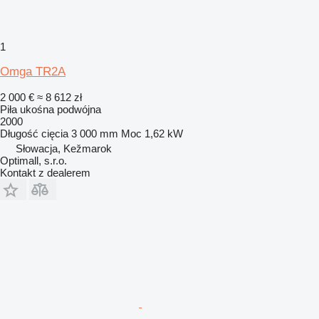
1
Omga TR2A
2 000 €
≈ 8 612 zł
Piła ukośna podwójna
2000
Długość cięcia
3 000 mm
Moc
1,62 kW
Słowacja, Kežmarok
Optimall, s.r.o.
Kontakt z dealerem