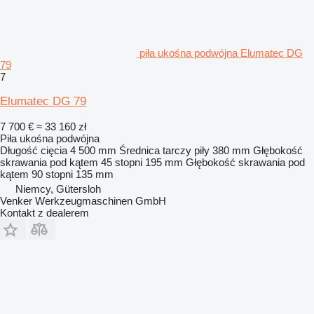
piła ukośna podwójna Elumatec DG
79
7
Elumatec DG 79
7 700 €
≈ 33 160 zł
Piła ukośna podwójna
Długość cięcia
4 500 mm
Średnica tarczy piły
380 mm
Głębokość
skrawania pod kątem 45 stopni
195 mm
Głębokość skrawania pod
kątem 90 stopni
135 mm
Niemcy, Gütersloh
Venker Werkzeugmaschinen GmbH
Kontakt z dealerem