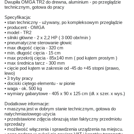
Dwupiła OMGA TR2 do drewna, aluminium - po przeglądzie
technicznym, gotowa do pracy
Specyfikacja:
• stan techniczny - używany, po kompleksowym przeglądzie
• producent - OMGA
• model - TR2
• silniki główne - 2 x 2,2 HP ( 3 000 obr/min )
• pneumatyczne sterowanie głowic
• max długość cięcia - 320 cm
• min. długość cięcia - 15 cm
• max przekrój cięcia - 85x140 mm ( pod kątem prostym )
• max średnica tarcz - 300 mm
• cięcie pod kątem w zakresie od -45 do +45 stopni (prawo,
lewo)
• 3 tryby pracy
• dociski ciętego elementu - w pionie
• waga - ok. 500 kg
• wymiary gabarytowe - 405 x 90 x 125 cm (dł. x szer. x wys.)
Dodatkowe informacje:
• maszyna jest w dobrym stanie technicznym, gotowa do
natychmiastowego użycia
• przedstawione zdjęcia obrazują stan faktyczny przedmiotu
sprzedaży
• możliwość włączenia i sprawdzenia urządzenia na miejscu.