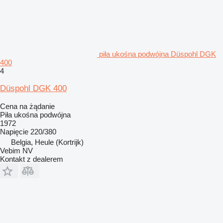
piła ukośna podwójna Düspohl DGK
400
4
Düspohl DGK 400
Cena na żądanie
Piła ukośna podwójna
1972
Napięcie
220/380
Belgia, Heule (Kortrijk)
Vebim NV
Kontakt z dealerem