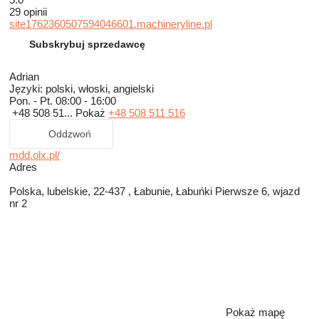
29 opinii
site1762360507594046601.machineryline.pl
Subskrybuj sprzedawcę
Adrian
Języki:
polski, włoski, angielski
Pon. - Pt.
08:00 - 16:00
+48 508 51...
Pokaż
+48 508 511 516
Oddzwoń
mdd.olx.pl/
Adres
Polska, lubelskie, 22-437 , Łabunie, Łabuńki Pierwsze 6, wjazd
nr 2
Pokaż mapę