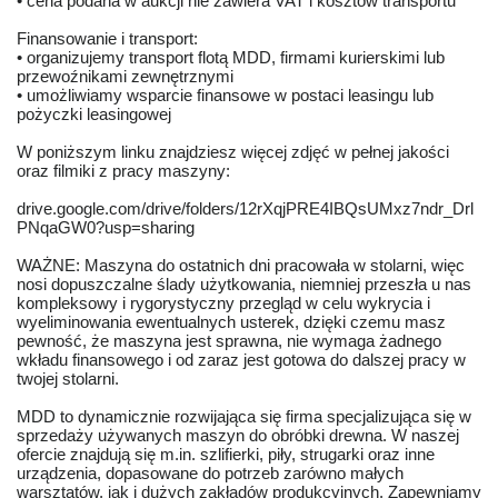
• cena podana w aukcji nie zawiera VAT i kosztów transportu
Finansowanie i transport:
• organizujemy transport flotą MDD, firmami kurierskimi lub
przewoźnikami zewnętrznymi
• umożliwiamy wsparcie finansowe w postaci leasingu lub
pożyczki leasingowej
W poniższym linku znajdziesz więcej zdjęć w pełnej jakości
oraz filmiki z pracy maszyny:
drive.google.com/drive/folders/12rXqjPRE4IBQsUMxz7ndr_Drl
PNqaGW0?usp=sharing
WAŻNE: Maszyna do ostatnich dni pracowała w stolarni, więc
nosi dopuszczalne ślady użytkowania, niemniej przeszła u nas
kompleksowy i rygorystyczny przegląd w celu wykrycia i
wyeliminowania ewentualnych usterek, dzięki czemu masz
pewność, że maszyna jest sprawna, nie wymaga żadnego
wkładu finansowego i od zaraz jest gotowa do dalszej pracy w
twojej stolarni.
MDD to dynamicznie rozwijająca się firma specjalizująca się w
sprzedaży używanych maszyn do obróbki drewna. W naszej
ofercie znajdują się m.in. szlifierki, piły, strugarki oraz inne
urządzenia, dopasowane do potrzeb zarówno małych
warsztatów, jak i dużych zakładów produkcyjnych. Zapewniamy