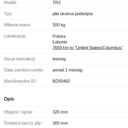
Model:
TR2
Typ:
piła ukośna podwójna
Własna masa:
500 kg
Lokalizacja:
Polska
Łabunie
7659 km to "United States/Columbus"
Opcje transakcji:
leasing
Data zamieszczenia:
ponad 1 miesiąc
Machineryline ID:
BD50462
Opis
Długość cięcia:
320 mm
Średnica tarczy piły:
300 mm