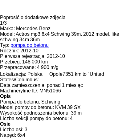
Poprosić o dodatkowe zdjęcia
1/3
Marka:
Mercedes-Benz
Model:
Actros mp3 6x4 Schwing 39m, 2012 model, like
schwing 34m 36m
Typ:
pompa do betonu
Rocznik:
2012-10
Pierwsza rejestracja:
2012-10
Przebieg:
148 000 km
Przepracowane:
4 900 m/g
Lokalizacja:
Polska
Opole
7351 km to "United
States/Columbus"
Data zamieszczenia:
ponad 1 miesiąc
Machineryline ID:
MN51066
Opis
Pompa do betonu:
Schwing
Model pompy do betonu:
KVM 39 SX
Wysokość podnoszenia betonu:
39 m
Liczba sekcji pompy do betonu:
4
Osie
Liczba osi:
3
Napęd:
6x4