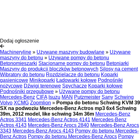
Dodaj ogłoszenie
Machineryline
»
Używane maszyny budowlane
»
Używane
maszyny do betonu
»
Używane pompy do betonu
Betonomieszarki
Stacjonarne pompy do betonu
Betoniarki
Maszyny do produkcji bloczków betonowych
Silosy na cement
Wibratory do betonu
Rozdzielacze do betonu
Koparki
gąsienicowe
Minikoparki
Ładowarki kołowe
Podnośniki
nożycowe
Dźwigi terenowe
Spychacze
Koparki kołowe
Podnośniki przegubowe
»
Używane pompy do betonu
Mercedes-Benz
CIFA
Isuzu
MAN
Putzmeister
Sany
Schwing
Volvo
XCMG
Zoomlion
»
Pompa do betonu Schwing KVM 39
SX na podwoziu Mercedes-Benz Actros mp3 6x4 Schwing
39m, 2012 model, like schwing 34m 36m
Mercedes-Benz
Actros 3341
Mercedes-Benz Actros 4141
Mercedes-Benz
Actros 4143
Mercedes-Benz Arocs 2840
Mercedes-Benz Arocs
3343
Mercedes-Benz Arocs 4143
Pompy do betonu Mercedes-
Benz Actros
Pompy do betonu Mercedes-Benz Arocs
Pompy