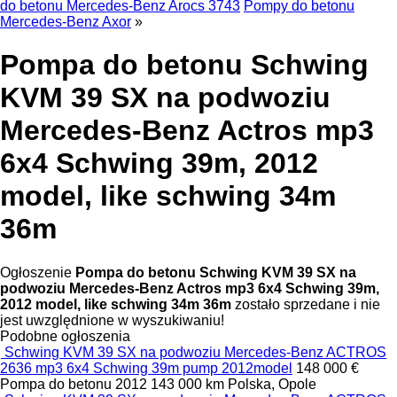
do betonu Mercedes-Benz Arocs 3743
Pompy do betonu
Mercedes-Benz Axor
»
Pompa do betonu Schwing
KVM 39 SX na podwoziu
Mercedes-Benz Actros mp3
6x4 Schwing 39m, 2012
model, like schwing 34m
36m
Ogłoszenie
Pompa do betonu Schwing KVM 39 SX na
podwoziu Mercedes-Benz Actros mp3 6x4 Schwing 39m,
2012 model, like schwing 34m 36m
zostało sprzedane i nie
jest uwzględnione w wyszukiwaniu!
Podobne ogłoszenia
Schwing KVM 39 SX na podwoziu Mercedes-Benz ACTROS
2636 mp3 6x4 Schwing 39m pump 2012model
148 000 €
Pompa do betonu
2012
143 000 km
Polska, Opole