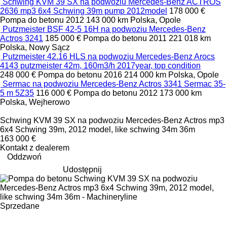
Schwing KVM 39 SX na podwoziu Mercedes-Benz ACTROS
2636 mp3 6x4 Schwing 39m pump 2012model
178 000 €
Pompa do betonu
2012
143 000 km
Polska, Opole
Putzmeister BSF 42-5 16H na podwoziu Mercedes-Benz
Actros 3241
185 000 €
Pompa do betonu
2011
221 018 km
Polska, Nowy Sącz
Putzmeister 42.16 HLS na podwoziu Mercedes-Benz Arocs
4143 putzmeister 42m, 160m3/h 2017year, top condition
248 000 €
Pompa do betonu
2016
214 000 km
Polska, Opole
Sermac na podwoziu Mercedes-Benz Actros 3341 Sermac 35-
5 m 5Z35
116 000 €
Pompa do betonu
2012
173 000 km
Polska, Wejherowo
Schwing KVM 39 SX na podwoziu Mercedes-Benz Actros mp3
6x4 Schwing 39m, 2012 model, like schwing 34m 36m
163 000 €
Kontakt z dealerem
Oddzwoń
Udostępnij
Sprzedane