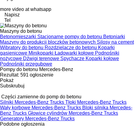
more video at whatsapp
Napisz
Tel
Maszyny do betonu
Betonomieszarki
Stacjonarne pompy do betonu
Betoniarki
Maszyny do produkcji bloczków betonowych
Silosy na cement
Wibratory do betonu
Rozdzielacze do betonu
Koparki
gąsienicowe
Minikoparki
Ładowarki kołowe
Podnośniki
nożycowe
Dźwigi terenowe
Spychacze
Koparki kołowe
Podnośniki przegubowe
Pompy do betonu Mercedes-Benz
Rezultat:
591 ogłoszenie
Pokaż
Subskrubuj
Części zamienne do pomp do betonu
Silniki Mercedes-Benz Trucks
Tłoki Mercedes-Benz Trucks
Wały korbowe Mercedes-Benz Trucks
Bloki silnika Mercedes-
Benz Trucks
Głowice cylindrów Mercedes-Benz Trucks
Generatory Mercedes-Benz Trucks
Podobne ogłoszenia