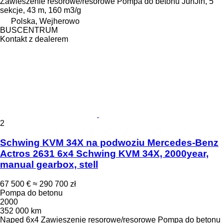
Zawieszenie
resorowe/resorowe
Pompa do betonu
JunJin, 5
sekcje, 43 m, 160 m3/g
Polska, Wejherowo
BUSCENTRUM
Kontakt z dealerem
2
Schwing KVM 34X na podwoziu Mercedes-Benz
Actros 2631 6x4 Schwing KVM 34X, 2000year,
manual gearbox, stell
67 500 €
≈ 290 700 zł
Pompa do betonu
2000
352 000 km
Napęd
6x4
Zawieszenie
resorowe/resorowe
Pompa do betonu