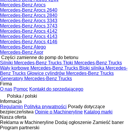
Mercedes-Benz Arocs
Mercedes-Benz Arocs 2640
Mercedes-Benz Arocs 2840
Mercedes-Benz Arocs 3343
Mercedes-Benz Arocs 3743
Mercedes-Benz Arocs 4142
Mercedes-Benz Arocs 4143
Mercedes-Benz Arocs 4146
Mercedes-Benz Atego
Mercedes-Benz Axor
Części zamienne do pomp do betonu
Silniki Mercedes-Benz Trucks
Tłoki Mercedes-Benz Trucks
Wały korbowe Mercedes-Benz Trucks
Bloki silnika Mercedes-
Benz Trucks
Głowice cylindrów Mercedes-Benz Trucks
Generatory Mercedes-Benz Trucks
Firma
O nas
Pomoc
Kontakt do sprzedającego
Polska / polski
Informacja
Regulamin
Polityka prywatności
Porady dotyczące
bezpieczeństwa
Opinie o Machineryline
Katalog marki
Nasza oferta
Reklama w Machineryline
Dodaj ogłoszenie
Zamieść baner
Program partnerski