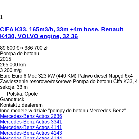
1
CIFA K33, 165m3/h, 33m +4m hose, Renault
K430, VOLVO engine, 32 36
89 800 €
≈ 386 700 zł
Pompa do betonu
2015
265 000 km
3 200 m/g
Euro
Euro 6
Moc
323 kW (440 KM)
Paliwo
diesel
Napęd
6x4
Zawieszenie
resorowe/resorowe
Pompa do betonu
Cifa K33, 4
sekcje, 33 m
Polska, Opole
Grandtruck
Kontakt z dealerem
Inne modele w dziale "pompy do betonu Mercedes-Benz"
Mercedes-Benz Actros 2636
Mercedes-Benz Actros 3341
Mercedes-Benz Actros 4141
Mercedes-Benz Actros 4143
Mercedes-Benz Actros 4144