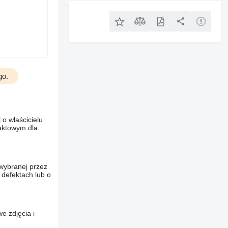
go.
o właścicielu
taktowym dla
wybranej przez
 defektach lub o
e zdjęcia i