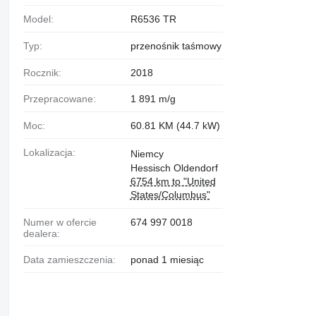
Model:
R6536 TR
Typ:
przenośnik taśmowy
Rocznik:
2018
Przepracowane:
1 891 m/g
Moc:
60.81 KM (44.7 kW)
Lokalizacja:
Niemcy
Hessisch Oldendorf
6754 km to "United
States/Columbus"
Numer w ofercie
674 997 0018
dealera:
Data zamieszczenia:
ponad 1 miesiąc