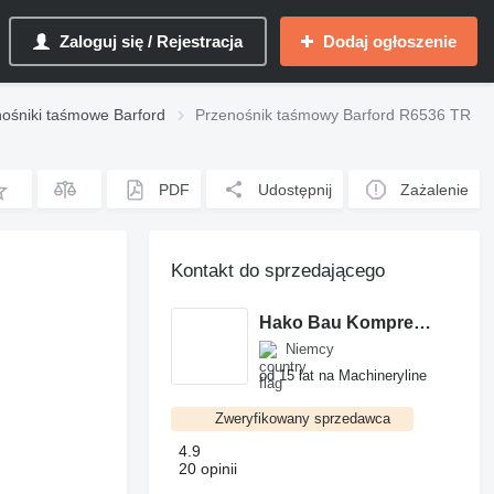
Zaloguj się / Rejestracja
Dodaj ogłoszenie
ośniki taśmowe Barford
Przenośnik taśmowy Barford R6536 TR
PDF
Udostępnij
Zażalenie
Kontakt do sprzedającego
Hako Bau Kompressoren und Baugerate GmbH
Niemcy
od 15 lat na Machineryline
Zweryfikowany sprzedawca
4.9
20 opinii