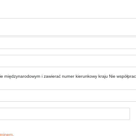
ie międzynarodowym i zawierać numer kierunkowy kraju
Nie współpra
aminem
.