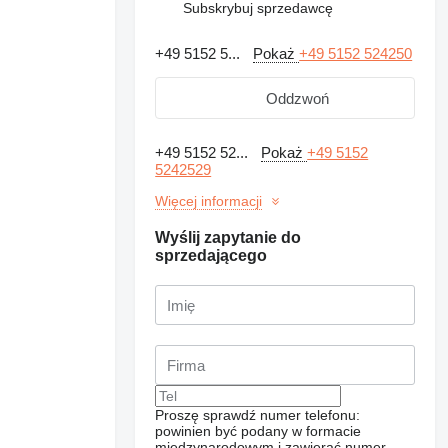
Subskrybuj sprzedawcę
+49 5152 5...
Pokaż
+49 5152 524250
Oddzwoń
+49 5152 52...
Pokaż
+49 5152
5242529
Więcej informacji
Wyślij zapytanie do
sprzedającego
Proszę sprawdź numer telefonu:
powinien być podany w formacie
międzynarodowym i zawierać numer