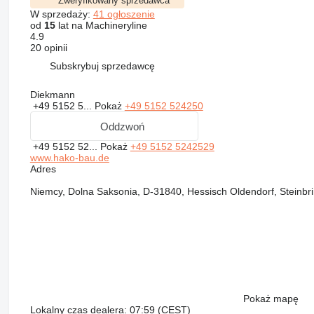
Zweryfikowany sprzedawca
W sprzedaży:
41 ogłoszenie
od
15
lat na Machineryline
4.9
20 opinii
Subskrybuj sprzedawcę
Diekmann
+49 5152 5...
Pokaż
+49 5152 524250
Oddzwoń
+49 5152 52...
Pokaż
+49 5152 5242529
www.hako-bau.de
Adres
Niemcy, Dolna Saksonia, D-31840, Hessisch Oldendorf, Steinbr
Pokaż mapę
Lokalny czas dealera: 07:59 (CEST)