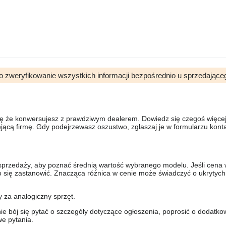
o zweryfikowanie wszystkich informacji bezpośrednio u sprzedające
się że konwersujesz z prawdziwym dealerem. Dowiedz się czegoś więcej 
ejącą firmę. Gdy podejrzewasz oszustwo, zgłaszaj je w formularzu kon
sprzedaży, aby poznać średnią wartość wybranego modelu. Jeśli cena 
to się zastanowić. Znacząca różnica w cenie może świadczyć o ukrytych
y za analogiczny sprzęt.
nie bój się pytać o szczegóły dotyczące ogłoszenia, poprosić o dodatkow
e pytania.