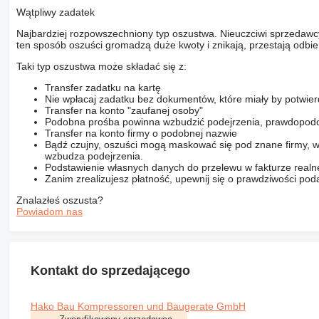
Wątpliwy zadatek
Najbardziej rozpowszechniony typ oszustwa. Nieuczciwi sprzedawc
ten sposób oszuści gromadzą duże kwoty i znikają, przestają odbier
Taki typ oszustwa może składać się z:
Transfer zadatku na kartę
Nie wpłacaj zadatku bez dokumentów, które miały by potwier
Transfer na konto "zaufanej osoby"
Podobna prośba powinna wzbudzić podejrzenia, prawdopodo
Transfer na konto firmy o podobnej nazwie
Bądź czujny, oszuści mogą maskować się pod znane firmy, w
wzbudza podejrzenia.
Podstawienie własnych danych do przelewu w fakturze realne
Zanim zrealizujesz płatność, upewnij się o prawdziwości pod
Znalazłeś oszusta?
Powiadom nas
Kontakt do sprzedającego
Hako Bau Kompressoren und Baugerate GmbH