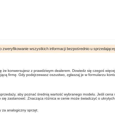
o zweryfikowanie wszystkich informacji bezpośrednio u sprzedające
się że konwersujesz z prawdziwym dealerem. Dowiedz się czegoś więcej 
ejącą firmę. Gdy podejrzewasz oszustwo, zgłaszaj je w formularzu kon
sprzedaży, aby poznać średnią wartość wybranego modelu. Jeśli cena 
to się zastanowić. Znacząca różnica w cenie może świadczyć o ukrytych
y za analogiczny sprzęt.