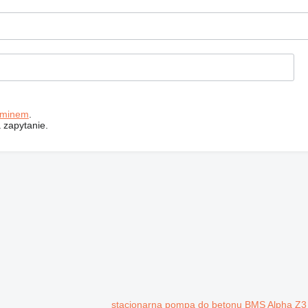
aminem
.
 zapytanie.
stacjonarna pompa do betonu BMS Alpha Z3 