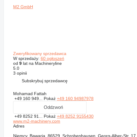
M2 GmbH
Zweryfikowany sprzedawca
W sprzedaży:
60 ogłoszeń
od
9
lat na Machineryline
5.0
3 opinii
Subskrybuj sprzedawcę
Mohamad Fattah
+49 160 949...
Pokaż
+49 160 94987978
Oddzwoń
+49 8252 91...
Pokaż
+49 8252 9155430
www.m2-machinery.com
Adres
Niemcy, Bawaria, 86529, Schrobenhausen, Georg-Alber-Str. 17