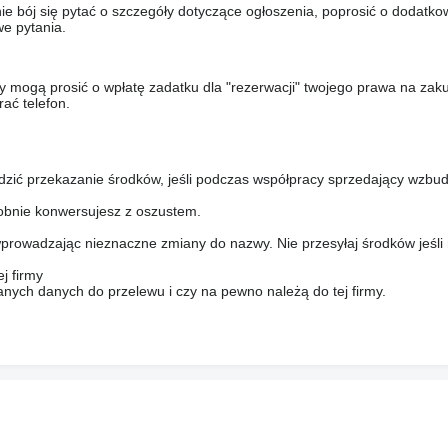
nie bój się pytać o szczegóły dotyczące ogłoszenia, poprosić o dodatkow
e pytania.
y mogą prosić o wpłatę zadatku dla "rezerwacji" twojego prawa na zak
ać telefon.
dzić przekazanie środków, jeśli podczas współpracy sprzedający wzbud
bnie konwersujesz z oszustem.
prowadzając nieznaczne zmiany do nazwy. Nie przesyłaj środków jeśli
j firmy
anych danych do przelewu i czy na pewno należą do tej firmy.