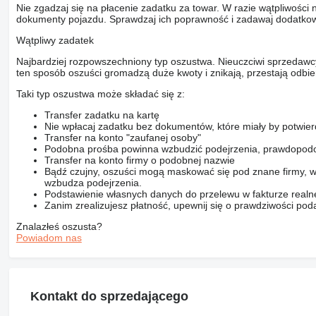
Nie zgadzaj się na płacenie zadatku za towar. W razie wątpliwości 
dokumenty pojazdu. Sprawdzaj ich poprawność i zadawaj dodatkow
Wątpliwy zadatek
Najbardziej rozpowszechniony typ oszustwa. Nieuczciwi sprzedawc
ten sposób oszuści gromadzą duże kwoty i znikają, przestają odbier
Taki typ oszustwa może składać się z:
Transfer zadatku na kartę
Nie wpłacaj zadatku bez dokumentów, które miały by potwier
Transfer na konto "zaufanej osoby"
Podobna prośba powinna wzbudzić podejrzenia, prawdopodo
Transfer na konto firmy o podobnej nazwie
Bądź czujny, oszuści mogą maskować się pod znane firmy, w
wzbudza podejrzenia.
Podstawienie własnych danych do przelewu w fakturze realne
Zanim zrealizujesz płatność, upewnij się o prawdziwości pod
Znalazłeś oszusta?
Powiadom nas
Kontakt do sprzedającego