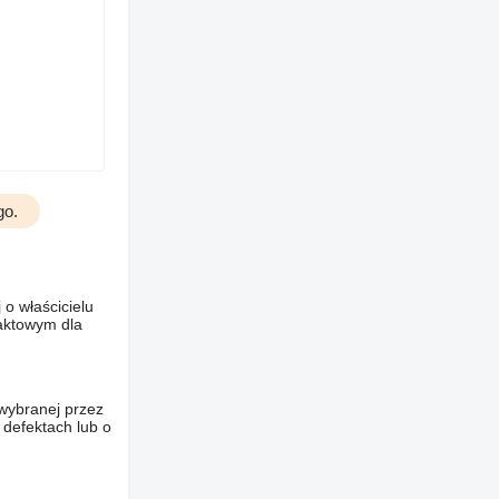
go.
o właścicielu
taktowym dla
wybranej przez
 defektach lub o