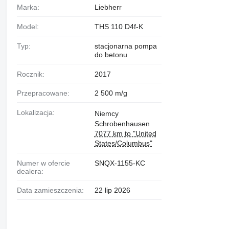
Marka:
Liebherr
Model:
THS 110 D4f-K
Typ:
stacjonarna pompa
do betonu
Rocznik:
2017
Przepracowane:
2 500 m/g
Lokalizacja:
Niemcy
Schrobenhausen
7077 km to "United
States/Columbus"
Numer w ofercie
SNQX-1155-KC
dealera:
Data zamieszczenia:
22 lip 2026