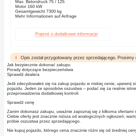
Max. Betondruck 75 / 125
Motor 160 kW
Gesamtgewicht 7300 kg
Mehr Informationen auf Anfrage
Poproś o dodatkowe informacje
Opis został przygotowany przez sprzedającego. Prosimy 
Jak bezpiecznie dokonać zakupu
Porady dotyczące bezpieczeństwa
Sprawdź dealera
Jeśli zdecydowałeś się na zakup pojazdu w niskiej cenie, upewnij 
pojazdu. Jeden ze sposobów oszustwa – podać się za realnie istni
przeprowadzenia dodatkowej kontroli.
Sprawdź cenę
Zanim dokonasz zakupu, uważnie zapoznaj się z kilkoma ofertami 
Ciebie oferty jest znacznie niższa od analogicznych ogłoszeń, war
próbie oszustwa przez sprzedającego.
Nie kupuj pojazdu, którego cena znacznie różni się od średniej cen