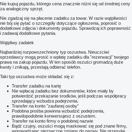
Nie kupuj pojazdu, którego cena znacznie różni się od średniej ceny
za analogiczny sprzęt.
Nie zgadzaj się na płacenie zadatku za towar. W razie wątpliwości
nie bój się pytać o szczegóły dotyczące ogłoszenia, poprosić o
dodatkowe zdjęcia i dokumenty pojazdu. Sprawdzaj ich poprawność
i zadawaj dodatkowe pytania.
Wątpliwy zadatek
Najbardziej rozpowszechniony typ oszustwa. Nieuczciwi
sprzedawcy mogą prosić o wpłatę zadatku dla "rezerwacji" twojego
prawa na zakup pojazdu. W ten sposób oszuści gromadzą duże
kwoty i znikają, przestają odbierać telefon.
Taki typ oszustwa może składać się z:
Transfer zadatku na kartę
Nie wpłacaj zadatku bez dokumentów, które miały by
potwierdzić przekazanie środków, jeśli podczas współpracy
sprzedający wzbudza podejrzenia.
Transfer na konto "zaufanej osoby"
Podobna prośba powinna wzbudzić podejrzenia,
prawdopodobnie konwersujesz z oszustem.
Transfer na konto firmy o podobnej nazwie
Bądź czujny, oszuści mogą maskować się pod znane firmy,
wprowadzając nieznaczne zmiany do nazwy. Nie przesyłaj