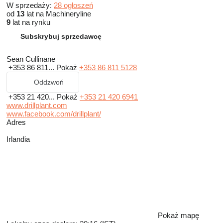
W sprzedaży:
28 ogłoszeń
od
13
lat na Machineryline
9
lat na rynku
Subskrybuj sprzedawcę
Sean Cullinane
+353 86 811...
Pokaż
+353 86 811 5128
Oddzwoń
+353 21 420...
Pokaż
+353 21 420 6941
www.drillplant.com
www.facebook.com/drillplant/
Adres
Irlandia
Pokaż mapę