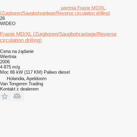
wiertnia Fraste MD/XL
(Zuigboren/Saugbohranlage/Reverse circulation drilling)
26
WIDEO
Fraste MD/XL (Zuigboren/Saugbohranlage/Reverse
circulation drilling)
Cena na żądanie
Wiertnia
2006
4 875 m/g
Moc
86 kW (117 KM)
Paliwo
diesel
Holandia, Apeldoorn
Van Tongeren Trading
Kontakt z dealerem