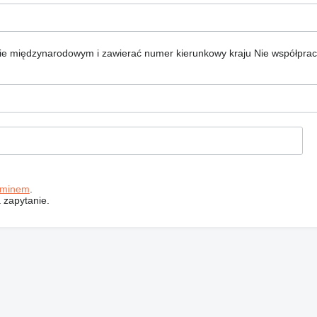
ie międzynarodowym i zawierać numer kierunkowy kraju
Nie współpra
aminem
.
 zapytanie.