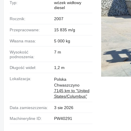
Typ:
wózek widłowy
diesel
Rocznik:
2007
Przepracowane:
15 835 m/g
Własna masa:
5 000 kg
Wysokość
7 m
podnoszenia:
Długość wideł:
1,2 m
Lokalizacja:
Polska
Chwaszczyno
7145 km to "United
States/Columbus"
Data zamieszczenia:
3 sie 2026
Machineryline ID:
PW40291