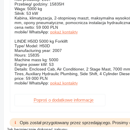
Przebieg/ godziny: 15835H
Waga: 5000 kg
Silnik: 53 kW
Kabina, klimatyzacja, 2-stopniowy maszt, maksymalna wysok
mm, opony pneumatyczne, pomocnicza instalacja hydrauliczna,
cena netto: 59 000 PLN
mobile/ WhatsApp:
pokaż kontakty
LINDE H50D 5000 kg Forklift
Type/ Model: H50D
Manufacturing year: 2007
Hours: 15835
Machine mass kg: 5000
Engine power kW: 53
Details: Enclosed Cab, Air Conditioner, 2 Stage Mast, 7000 
Tires, Auxiliary Hydraulic Plumbing, Side Shift, 4 Cylinder Die
price: 59 000 PLN
mobile/ WhatsApp:
pokaż kontakty
Poproś o dodatkowe informacje
Opis został przygotowany przez sprzedającego. Prosimy 
Jak bezpiecznie dokonać zakupu