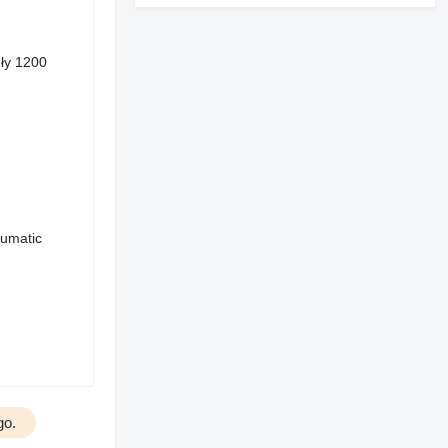
ły 1200
eumatic
go.