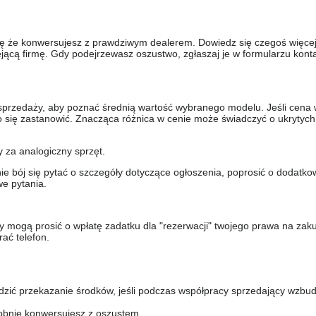
się że konwersujesz z prawdziwym dealerem. Dowiedz się czegoś więcej 
ejącą firmę. Gdy podejrzewasz oszustwo, zgłaszaj je w formularzu kon
sprzedaży, aby poznać średnią wartość wybranego modelu. Jeśli cena 
to się zastanowić. Znacząca różnica w cenie może świadczyć o ukrytych
y za analogiczny sprzęt.
nie bój się pytać o szczegóły dotyczące ogłoszenia, poprosić o dodatkow
e pytania.
y mogą prosić o wpłatę zadatku dla "rezerwacji" twojego prawa na zak
ać telefon.
dzić przekazanie środków, jeśli podczas współpracy sprzedający wzbud
bnie konwersujesz z oszustem.