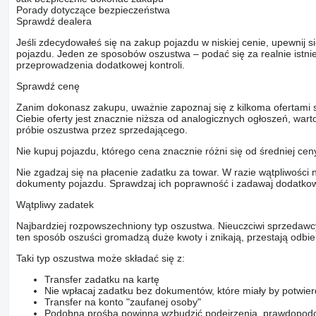
Porady dotyczące bezpieczeństwa
Sprawdź dealera
Jeśli zdecydowałeś się na zakup pojazdu w niskiej cenie, upewnij 
pojazdu. Jeden ze sposobów oszustwa – podać się za realnie istni
przeprowadzenia dodatkowej kontroli.
Sprawdź cenę
Zanim dokonasz zakupu, uważnie zapoznaj się z kilkoma ofertami 
Ciebie oferty jest znacznie niższa od analogicznych ogłoszeń, war
próbie oszustwa przez sprzedającego.
Nie kupuj pojazdu, którego cena znacznie różni się od średniej cen
Nie zgadzaj się na płacenie zadatku za towar. W razie wątpliwości 
dokumenty pojazdu. Sprawdzaj ich poprawność i zadawaj dodatkow
Wątpliwy zadatek
Najbardziej rozpowszechniony typ oszustwa. Nieuczciwi sprzedawc
ten sposób oszuści gromadzą duże kwoty i znikają, przestają odbier
Taki typ oszustwa może składać się z:
Transfer zadatku na kartę
Nie wpłacaj zadatku bez dokumentów, które miały by potwier
Transfer na konto "zaufanej osoby"
Podobna prośba powinna wzbudzić podejrzenia, prawdopodo