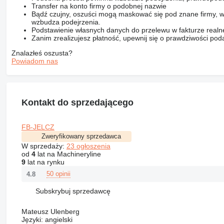
Transfer na konto firmy o podobnej nazwie
Bądź czujny, oszuści mogą maskować się pod znane firmy, w
wzbudza podejrzenia.
Podstawienie własnych danych do przelewu w fakturze realne
Zanim zrealizujesz płatność, upewnij się o prawdziwości pod
Znalazłeś oszusta?
Powiadom nas
Kontakt do sprzedającego
FB-JELCZ
Zweryfikowany sprzedawca
W sprzedaży:
23 ogłoszenia
od
4
lat na Machineryline
9
lat na rynku
50 opinii
4.8
Subskrybuj sprzedawcę
Mateusz Ulenberg
Języki:
angielski