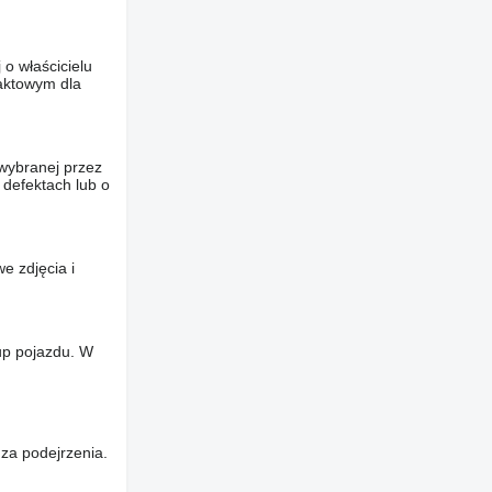
o właścicielu
taktowym dla
wybranej przez
 defektach lub o
e zdjęcia i
up pojazdu. W
za podejrzenia.