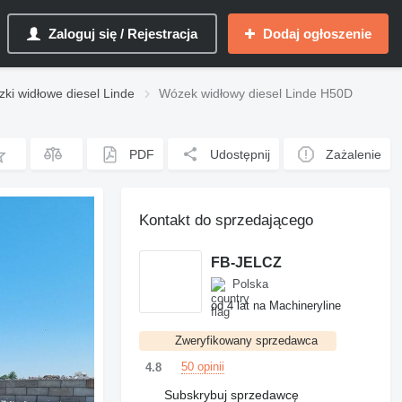
Zaloguj się / Rejestracja
Dodaj ogłoszenie
ki widłowe diesel Linde
Wózek widłowy diesel Linde H50D
PDF
Udostępnij
Zażalenie
Kontakt do sprzedającego
FB-JELCZ
Polska
od 4 lat na Machineryline
Zweryfikowany sprzedawca
50 opinii
4.8
Subskrybuj sprzedawcę