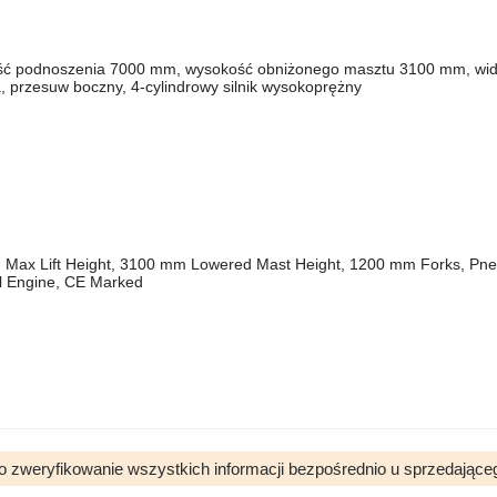
ość podnoszenia 7000 mm, wysokość obniżonego masztu 3100 mm, wid
 przesuw boczny, 4-cylindrowy silnik wysokoprężny
mm Max Lift Height, 3100 mm Lowered Mast Height, 1200 mm Forks, Pn
sel Engine, CE Marked
o zweryfikowanie wszystkich informacji bezpośrednio u sprzedające