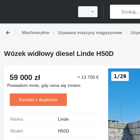
Machineryline
Używana maszyny magazynowe
Używ
Wózek widłowy diesel Linde H50D
59 000 zł
1/29
≈ 13 700 €
Powiadom mnie, gdy cena się zmieni
Kontakt z dealerem
Marka:
Linde
Model:
H50D