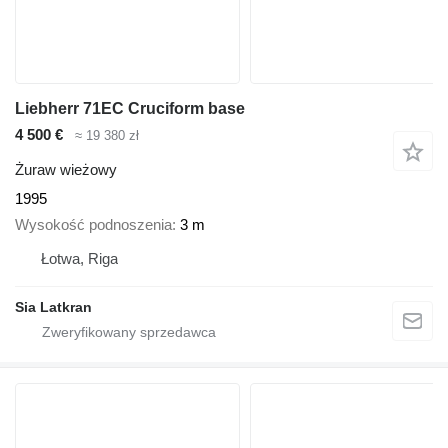
Liebherr 71EC Cruciform base
4 500 €
≈ 19 380 zł
Żuraw wieżowy
1995
Wysokość podnoszenia
3 m
Łotwa, Riga
Sia Latkran