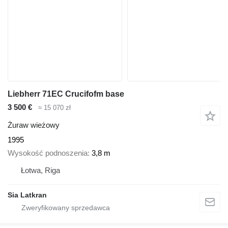
Liebherr 71EC Crucifofm base
3 500 €
≈ 15 070 zł
Żuraw wieżowy
1995
Wysokość podnoszenia
3,8 m
Łotwa, Riga
Sia Latkran