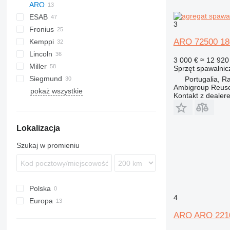
ARO
ESAB
D series
3
Fronius
LHF
ARO 72500 18
Kemppi
ORIGO
XS
KR
Lincoln
Minarc
3 000 €
≈ 12 920 
Miller
Sprzęt spawalnic
Siegmund
Big Blue
TS
Portugalia, R
Ambigroup Reus
pokaż wszystkie
Bobcat
Professional
TruLaser
Kontakt z dealer
Gold Star
SRH
Lokalizacja
Szukaj w promieniu
Polska
4
Europa
Portugalia
ARO ARO 221
Belgia