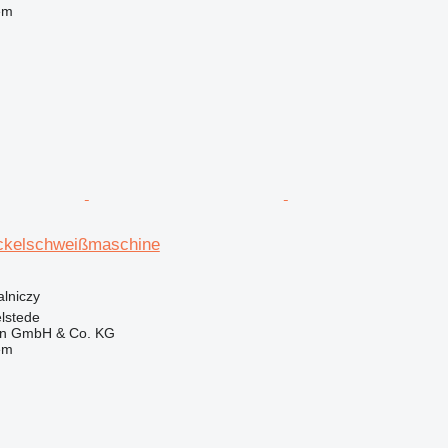
em
kelschweißmaschine
alniczy
lstede
en GmbH & Co. KG
em