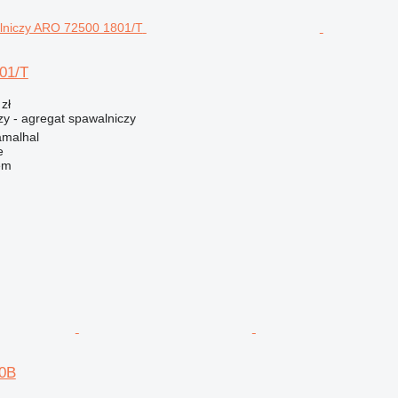
01/T
zł
zy - agregat spawalniczy
amalhal
e
em
0B