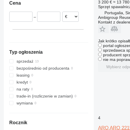
3 200 €
≈ 13 780 
Cena
Niemcy
Sprzęt spawalnic
Portugalia, Si
–
Ambigroup Reus
Kontakt z dealer
Jak krótko opisał
portal ogłosze
sprzedawca sp
Typ ogłoszenia
producent sprz
nie ma popraw
sprzedaż
Wybierz odp
bezpośrednio od producenta
leasing
kredyt
na raty
trade-in (rozliczenie w zamian)
wymiana
4
Rocznik
ARO ARO 221