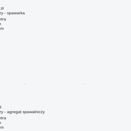
zł
zy - spawarka
ntra
e
em
ł
zy - agregat spawalniczy
ntra
e
em