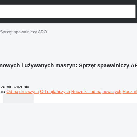
Sprzęt spawalniczy ARO
 nowych i używanych maszyn:
Sprzęt spawalniczy A
 zamieszczenia
nia
Od najdroższych
Od najtańszych
Rocznik - od najnowszych
Rocznik