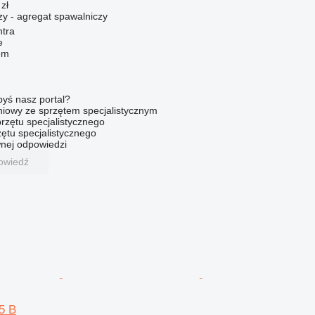
zł
zy - agregat spawalniczy
ntra
e
em
byś nasz portal?
niowy ze sprzętem specjalistycznym
rzętu specjalistycznego
ętu specjalistycznego
nej odpowiedzi
owiedź
5 B