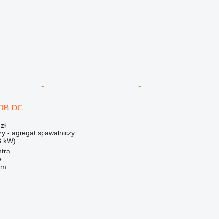
0B DC
zł
zy - agregat spawalniczy
8 kW)
ntra
e
em