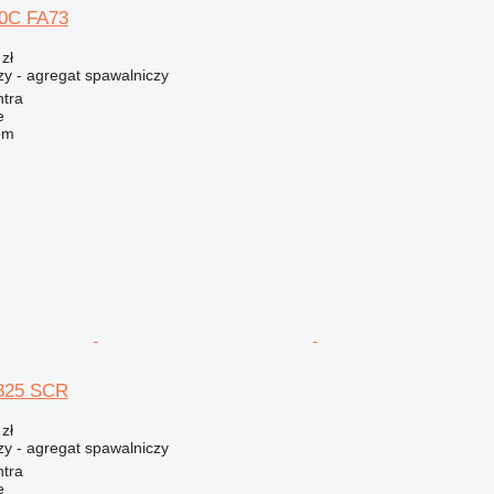
0C FA73
zł
zy - agregat spawalniczy
ntra
e
em
325 SCR
zł
zy - agregat spawalniczy
ntra
e