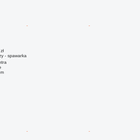
zł
zy - spawarka
ntra
e
em