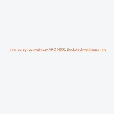
inny sprzęt spawalniczy ARO N601 Buckelschweißmaschine