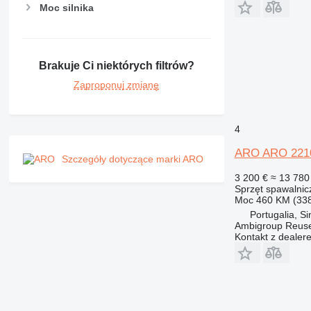
Moc silnika
Brakuje Ci niektórych filtrów?
Zaproponuj zmianę
4
ARO ARO 221
Szczegóły dotyczące marki ARO
3 200 €
≈ 13 780 
Sprzęt spawalnic
Moc
460 KM (33
Portugalia, Si
Ambigroup Reus
Kontakt z dealer