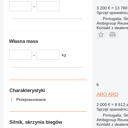
–
3 200 €
≈ 13 780 
Sprzęt spawalnic
Portugalia, Si
Ambigroup Reus
Kontakt z dealer
Własna masa
–
kg
6
Charakterystyki
ARO ARO
Przepracowane
2 000 €
≈ 8 612 z
Sprzęt spawalnic
Portugalia, Si
Ambigroup Reus
Silnik, skrzynia biegów
Kontakt z dealer