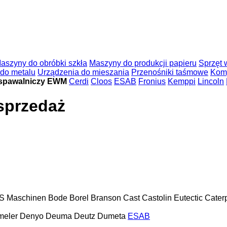
aszyny do obróbki szkła
Maszyny do produkcji papieru
Sprzęt
 do metalu
Urządzenia do mieszania
Przenośniki taśmowe
Komp
 spawalniczy EWM
Cerdi
Cloos
ESAB
Fronius
Kemppi
Lincoln
sprzedaż
S Maschinen
Bode
Borel
Branson
Cast
Castolin Eutectic
Caterp
eler
Denyo
Deuma
Deutz
Dumeta
ESAB