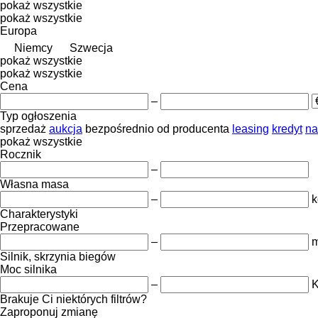
pokaż wszystkie
pokaż wszystkie
Europa
Niemcy
Szwecja
pokaż wszystkie
pokaż wszystkie
Cena
–
Typ ogłoszenia
sprzedaż
aukcja
bezpośrednio od producenta
leasing
kredyt
na
pokaż wszystkie
Rocznik
–
Własna masa
–
k
Charakterystyki
Przepracowane
–
m
Silnik, skrzynia biegów
Moc silnika
–
Brakuje Ci niektórych filtrów?
Zaproponuj zmianę