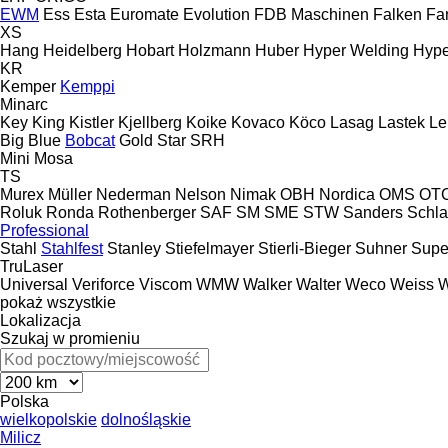
EWM
Ess
Esta
Euromate
Evolution
FDB Maschinen
Falken
Fa
XS
Hang
Heidelberg
Hobart
Holzmann
Huber
Hyper Welding
Hype
KR
Kemper
Kemppi
Minarc
Key
King
Kistler
Kjellberg
Koike
Kovaco
Köco
Lasag
Lastek
Le
Big Blue
Bobcat
Gold Star
SRH
Mini
Mosa
TS
Murex
Müller
Nederman
Nelson
Nimak
OBH Nordica
OMS
OTC
Roluk
Ronda
Rothenberger
SAF
SM
SME
STW
Sanders
Schla
Professional
Stahl
Stahlfest
Stanley
Stiefelmayer
Stierli-Bieger
Suhner
Supe
TruLaser
Universal
Veriforce
Viscom
WMW
Walker
Walter
Weco
Weiss
W
pokaż wszystkie
Lokalizacja
Szukaj w promieniu
Polska
wielkopolskie
dolnośląskie
Milicz