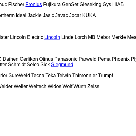
nuc
Fischer
Fronius
Fujikura
GenSet
Gieseking
Gys
HIAB
rtherm
Ideal
Jackle
Jasic
Javac
Jocar
KUKA
ister
Lincoln Electric
Lincoln
Linde
Lorch
MB
Mebor
Merkle
Mes
 Daihen
Oerlikon
Otinus
Panasonic
Parweld
Pema
Phoenix
Pl
tter
Schmidt
Selco
Sick
Siegmund
rior
SureWeld
Tecna
Teka
Telwin
Thimonnier
Trumpf
elder
Weller
Weltech
Widos
Wolf
Würth
Zeiss