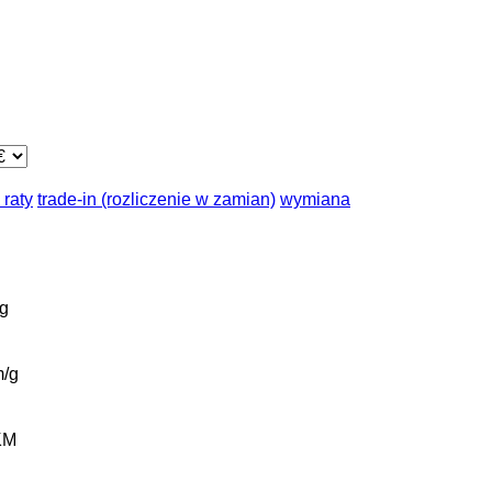
 raty
trade-in (rozliczenie w zamian)
wymiana
g
/g
KM