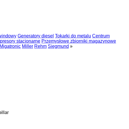
 windowy
Generatory diesel
Tokarki do metalu
Centrum
resory stacjonarne
Przemysłowe zbiorniki magazynowe
Migatronic
Miller
Rehm
Siegmund
»
illar