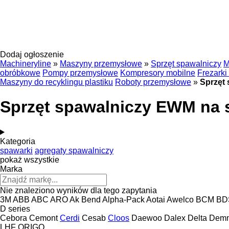
Dodaj ogłoszenie
Machineryline
»
Maszyny przemysłowe
»
Sprzęt spawalniczy
M
obróbkowe
Pompy przemysłowe
Kompresory mobilne
Frezarki
Maszyny do recyklingu plastiku
Roboty przemysłowe
»
Sprzęt
Sprzęt spawalniczy EWM na 
Kategoria
spawarki
agregaty spawalniczy
pokaż wszystkie
Marka
Nie znaleziono wyników dla tego zapytania
3M
ABB
ABC
ARO
Ak Bend
Alpha-Pack
Aotai
Awelco
BCM
BD
D series
Cebora
Cemont
Cerdi
Cesab
Cloos
Daewoo
Dalex
Delta
Demm
LHF
ORIGO