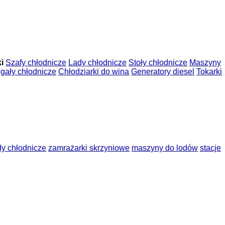
i
Szafy chłodnicze
Lady chłodnicze
Stoły chłodnicze
Maszyny
gały chłodnicze
Chłodziarki do wina
Generatory diesel
Tokarki
dy chłodnicze
zamrażarki skrzyniowe
maszyny do lodów
stacje