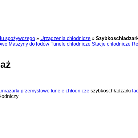
słu spożywczego
»
Urządzenia chłodnicze
»
Szybkoschładzark
iowe
Maszyny do lodów
Tunele chłodnicze
Stacje chłodnicze
Re
daż
amrażarki przemysłowe
tunele chłodnicze
szybkoschładzarki
la
hłodniczy