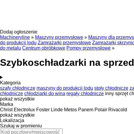
Dodaj ogłoszenie
Machineryline
»
Maszyny przemysłowe
»
Maszyny dla przemy
do produkcji lodu
Zamrażarki przemysłowe
Zamrażarki skrzyn
do metalu
Centrum obróbkowe
Pompy przemysłowe
»
Szybkoschładzarki na sprze
Kategoria
szafy chłodnicze
maszyny do produkcji lodu
stoły chłodnicze
z
chłodnicze
chłodziarki do wina
regały chłodnicze
inny sprzęt c
pokaż wszystkie
Marka
Christ
Electrolux
Foster
Linde
Metos
Panem
Polair
Rivacold
pokaż wszystkie
Lokalizacja
Szukaj w promieniu