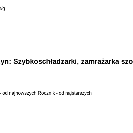
/g
zyn:
Szybkoschładzarki, zamrażarka sz
- od najnowszych
Rocznik - od najstarszych