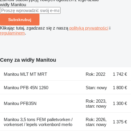
widły
Manitou
Subskrubuj
Klikając tutaj, zgadzasz się z naszą
polityką prywatności
i
regulaminem
.
Ceny za widły Manitou
Manitou MLT MT MRT
Rok: 2022
1 742 €
Manitou PFB 45N 1260
Stan: nowy
1 800 €
Rok: 2023,
Manitou PFB35N
1 300 €
stan: nowy
Manitou 3,5 tons FEM palletvorken /
Rok: 2026,
1 375 €
vorkenset / lepels vorkenbord merlo
stan: nowy