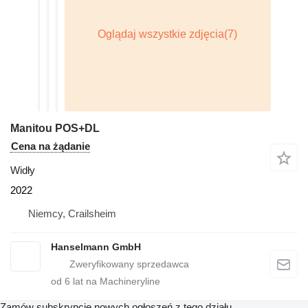
Manitou POS+DL
Cena na żądanie
Widły
2022
Niemcy, Crailsheim
Hanselmann GmbH
od
6
lat na Machineryline
Zamów subskrypcję nowych ogłoszeń z tego działu