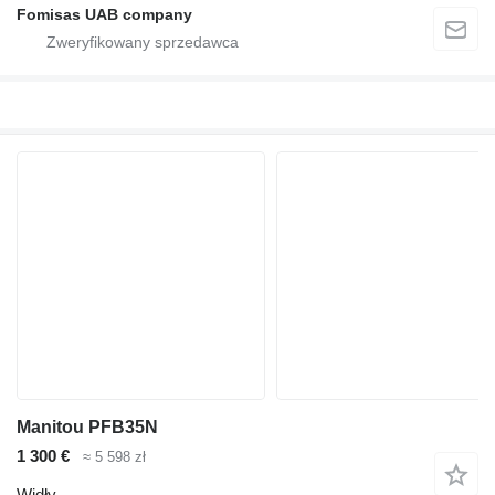
Fomisas UAB company
Manitou PFB35N
1 300 €
≈ 5 598 zł
Widły