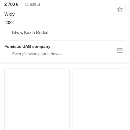
2 700 €
≈ 11 630 zł
Widły
2022
Litwa, Kazlų Rūdos
Fomisas UAB company