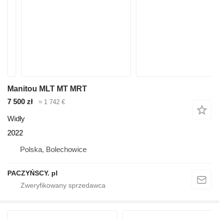
Manitou MLT MT MRT
7 500 zł
≈ 1 742 €
Widły
2022
Polska, Bolechowice
PACZYŃSCY. pl