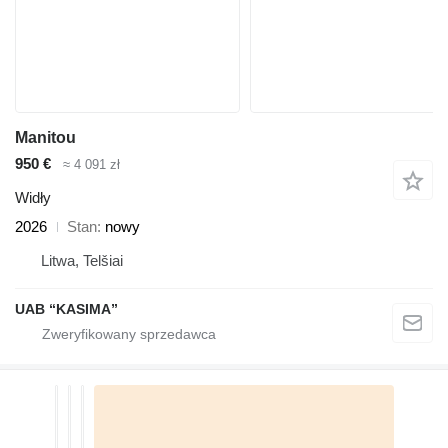
Manitou
950 €
≈ 4 091 zł
Widły
2026
Stan
nowy
Litwa, Telšiai
UAB “KASIMA”