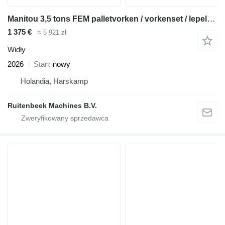
Manitou 3,5 tons FEM palletvorken / vorkenset / lepels vorkenbord merlo
1 375 €
≈ 5 921 zł
Widły
2026
Stan
nowy
Holandia, Harskamp
Ruitenbeek Machines B.V.