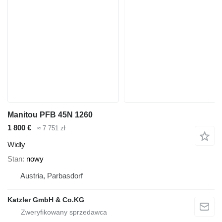
Manitou PFB 45N 1260
1 800 €
≈ 7 751 zł
Widły
Stan
nowy
Austria, Parbasdorf
Katzler GmbH & Co.KG