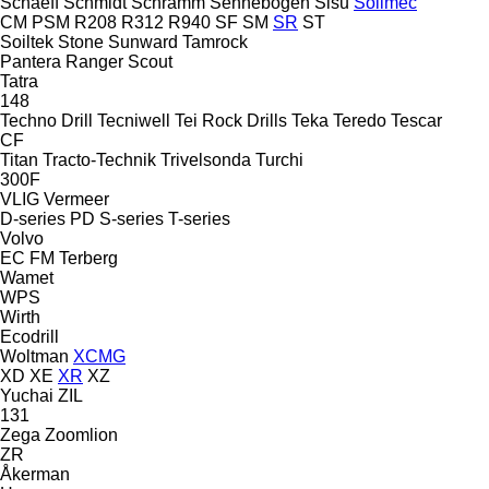
Schaeff
Schmidt
Schramm
Sennebogen
Sisu
Soilmec
CM
PSM
R208
R312
R940
SF
SM
SR
ST
Soiltek
Stone
Sunward
Tamrock
Pantera
Ranger
Scout
Tatra
148
Techno Drill
Tecniwell
Tei Rock Drills
Teka
Teredo
Tescar
CF
Titan
Tracto-Technik
Trivelsonda
Turchi
300F
VLIG
Vermeer
D-series
PD
S-series
T-series
Volvo
EC
FM
Terberg
Wamet
WPS
Wirth
Ecodrill
Woltman
XCMG
XD
XE
XR
XZ
Yuchai
ZIL
131
Zega
Zoomlion
ZR
Åkerman