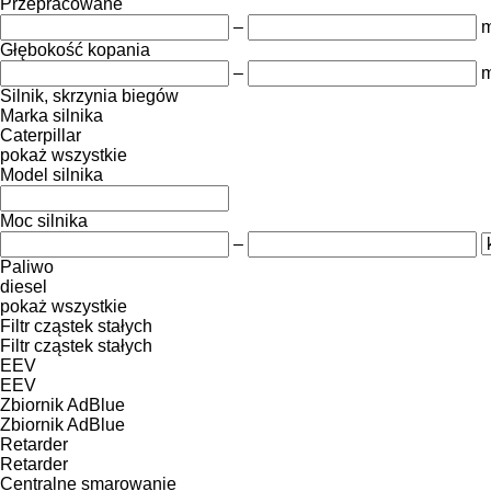
Przepracowane
–
m
Głębokość kopania
–
Silnik, skrzynia biegów
Marka silnika
Caterpillar
pokaż wszystkie
Model silnika
Moc silnika
–
Paliwo
diesel
pokaż wszystkie
Filtr cząstek stałych
Filtr cząstek stałych
EEV
EEV
Zbiornik AdBlue
Zbiornik AdBlue
Retarder
Retarder
Centralne smarowanie