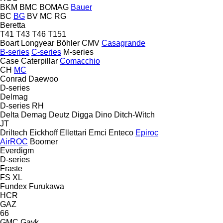
BKM
BMC
BOMAG
Bauer
BC
BG
BV
MC
RG
Beretta
T41
T43
T46
T151
Boart Longyear
Böhler
CMV
Casagrande
B-series
C-series
M-series
Case
Caterpillar
Comacchio
CH
MC
Conrad
Daewoo
D-series
Delmag
D-series
RH
Delta
Demag
Deutz
Digga
Dino
Ditch-Witch
JT
Driltech
Eickhoff
Ellettari
Emci
Enteco
Epiroc
AirROC
Boomer
Everdigm
D-series
Fraste
FS
XL
Fundex
Furukawa
HCR
GAZ
66
GMC
Gayk