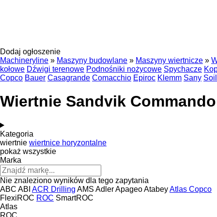
Dodaj ogłoszenie
Machineryline
»
Maszyny budowlane
»
Maszyny wiertnicze
»
W
kołowe
Dźwigi terenowe
Podnośniki nożycowe
Spychacze
Kop
Copco
Bauer
Casagrande
Comacchio
Epiroc
Klemm
Sany
Soi
Wiertnie Sandvik Commando
Kategoria
wiertnie
wiertnice horyzontalne
pokaż wszystkie
Marka
Nie znaleziono wyników dla tego zapytania
ABC
ABI
ACR Drilling
AMS
Adler
Apageo
Atabey
Atlas Copco
FlexiROC
ROC
SmartROC
Atlas
ROC