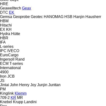
HRE
Geawelltech
Geax
DTC
EK
Gemsa
Geoprobe
Geotec
HANOMAG
HSB
Hanjin
Hausherr
HBM
Hitachi
EX
KH
Hydra
Hütte
HBR
IFA
L-series
IPC
IVECO
EuroCargo
Ingersoll Rand
ECM
T-series
International
4900
Iron
JCB
JS
Jintai
John Henry
Joy
Junjin
Junttan
PM
Kinglink
Klemm
709-2
KR
MR
Knebel
Krupp
Landini