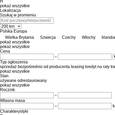
H
pokaż wszystkie
Lokalizacja
Szukaj w promieniu
Polska
Europa
Wielka Brytania
Szwecja
Czechy
Włochy
Irlandi
pokaż wszystkie
pokaż wszystkie
Cena
–
Typ ogłoszenia
sprzedaż
bezpośrednio od producenta
leasing
kredyt
na raty
tr
pokaż wszystkie
Stan
używane
odrestaurowany
pokaż wszystkie
Rocznik
–
Własna masa
–
k
Charakterystyki