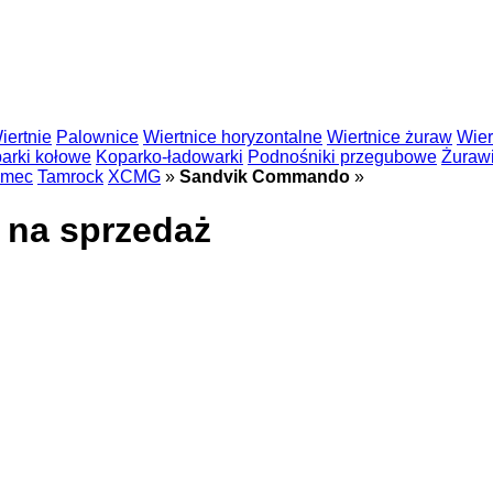
iertnie
Palownice
Wiertnice horyzontalne
Wiertnice żuraw
Wier
arki kołowe
Koparko-ładowarki
Podnośniki przegubowe
Żuraw
lmec
Tamrock
XCMG
»
Sandvik Commando
»
 na sprzedaż