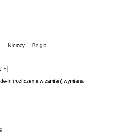
a
Niemcy
Belgia
ade-in (rozliczenie w zamian)
wymiana
g