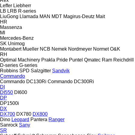
Rex
Leffer
Liebherr
LB
LRB
R-series
LiuGong
Llamada
MAN
MDT
Magirus-Deutz
Mait
HR
Massenza
MI
Mercedes-Benz
SK
Unimog
Montabert
Mueller
NCB
Nemek
Nordmeyer
Normet
O&K
RH
Optimal Machinery
Prakla
Pride
Puntel
Qmatec
Ram
Reichdrill
D-series
G-series
Robbins
SPD
Salzgitter
Sandvik
Commando
Commando DC130Ri
Commando DC300Ri
DI
DI550
DI600
DP
DP1500i
DX
DX700
DX780
DX800
Dino
Leopard
Pantera
Ranger
Sanrock
Sany
SR