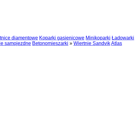
tnice diamentowe
Koparki gąsienicowe
Minikoparki
Ładowarki
ie samojezdne
Betonomieszarki
»
Wiertnie Sandvik
Atlas