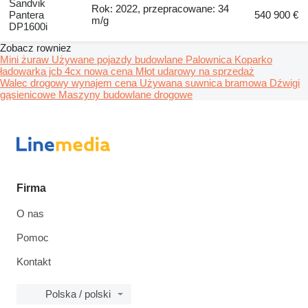
Sandvik
Rok: 2022, przepracowane: 34
Pantera
540 900 €
m/g
DP1600i
Zobacz rowniez
Mini żuraw
Używane pojazdy budowlane
Palownica
Koparko
ładowarka jcb 4cx nowa cena
Młot udarowy na sprzedaż
Walec drogowy wynajem cena
Używana suwnica bramowa
Dźwigi
gąsienicowe
Maszyny budowlane drogowe
Firma
O nas
Pomoc
Kontakt
Polska / polski