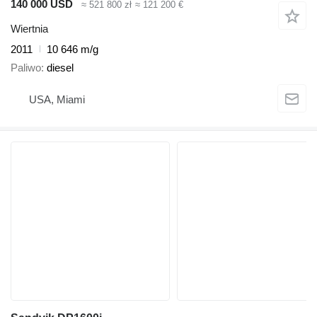
140 000 USD
≈ 521 800 zł
≈ 121 200 €
Wiertnia
2011
10 646 m/g
Paliwo
diesel
USA, Miami