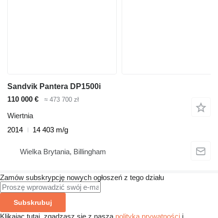
Sandvik Pantera DP1500i
110 000 €
≈ 473 700 zł
Wiertnia
2014
14 403 m/g
Wielka Brytania, Billingham
Zamów subskrypcję nowych ogłoszeń z tego działu
Subskrubuj
Klikając tutaj, zgadzasz się z naszą
polityką prywatności
i