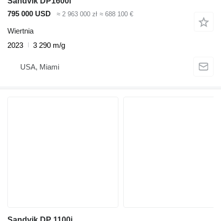
Sandvik DP1600i
795 000 USD
≈ 2 963 000 zł
≈ 688 100 €
Wiertnia
2023
3 290 m/g
USA, Miami
Sandvik DP 1100i