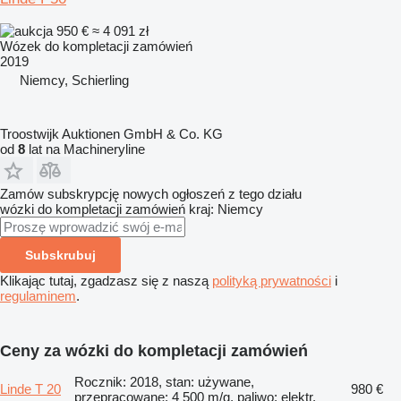
950 €
≈ 4 091 zł
Wózek do kompletacji zamówień
2019
Niemcy, Schierling
Troostwijk Auktionen GmbH & Co. KG
od
8
lat na Machineryline
Zamów subskrypcję nowych ogłoszeń z tego działu
wózki do kompletacji zamówień
kraj: Niemcy
Subskrubuj
Klikając tutaj, zgadzasz się z naszą
polityką prywatności
i
regulaminem
.
Ceny za wózki do kompletacji zamówień
Rocznik: 2018, stan: używane,
Linde T 20
980 €
przepracowane: 4 500 m/g, paliwo: elektr.