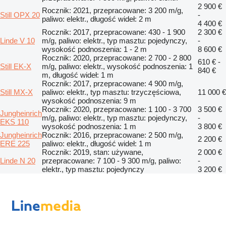
2 900 €
Rocznik: 2021, przepracowane: 3 200 m/g,
Still OPX 20
-
paliwo: elektr., długość wideł: 2 m
4 400 €
Rocznik: 2017, przepracowane: 430 - 1 900
2 300 €
Linde V 10
m/g, paliwo: elektr., typ masztu: pojedynczy,
-
wysokość podnoszenia: 1 - 2 m
8 600 €
Rocznik: 2020, przepracowane: 2 700 - 2 800
610 € -
Still EK-X
m/g, paliwo: elektr., wysokość podnoszenia: 1
840 €
m, długość wideł: 1 m
Rocznik: 2017, przepracowane: 4 900 m/g,
Still MX-X
paliwo: elektr., typ masztu: trzyczęściowa,
11 000 €
wysokość podnoszenia: 9 m
Rocznik: 2020, przepracowane: 1 100 - 3 700
3 500 €
Jungheinrich
m/g, paliwo: elektr., typ masztu: pojedynczy,
-
EKS 110
wysokość podnoszenia: 1 m
3 800 €
Jungheinrich
Rocznik: 2016, przepracowane: 2 500 m/g,
2 200 €
ERE 225
paliwo: elektr., długość wideł: 1 m
Rocznik: 2019, stan: używane,
2 000 €
Linde N 20
przepracowane: 7 100 - 9 300 m/g, paliwo:
-
elektr., typ masztu: pojedynczy
3 200 €