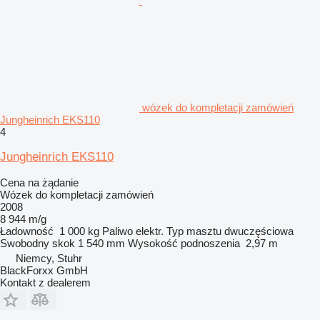
wózek do kompletacji zamówień
Jungheinrich EKS110
4
Jungheinrich EKS110
Cena na żądanie
Wózek do kompletacji zamówień
2008
8 944 m/g
Ładowność
1 000 kg
Paliwo
elektr.
Typ masztu
dwuczęściowa
Swobodny skok
1 540 mm
Wysokość podnoszenia
2,97 m
Niemcy, Stuhr
BlackForxx GmbH
Kontakt z dealerem