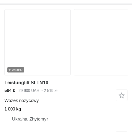
WIDEO
Leistunglift SLTN10
584 €
29 900 UAH
≈ 2 519 zł
Wózek nożycowy
1 000 kg
Ukraina, Zhytomyr