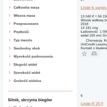
Całkowita masa
Linde K-series
Własna masa
13 040 €
≈ 56 15
Wózek widłowy b
Przepracowane
2018
14 191 m/g
Ładowność
1 00
Prędkość
wideł
150 mm
Gr
Typ masztu
Chorwacja, Ko
UniCredit Leasing
Kontakt z dealer
Swobodny skok
Wysokość podnoszenia
Długość wideł
Szerokość wideł
Grubość widelca
6
Silnik, skrzynia biegów
Linde R 25 F