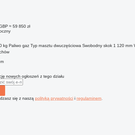
 GBP
≈ 59 850 zł
oczny
0 kg
Paliwo
gaz
Typ masztu
dwuczęściowa
Swobodny skok
1 120 mm
ychów
em
ę nowych ogłoszeń z tego działu
gadzasz się z naszą
polityką prywatności
i
regulaminem
.