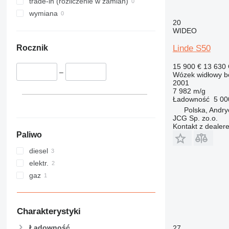
trade-in (rozliczenie w zamian)
wymiana
20
WIDEO
Linde S50
Rocznik
15 900 €
13 630
–
Wózek widłowy b
2001
7 982 m/g
Ładowność
5 00
Polska, Andr
JCG Sp. zo.o.
Kontakt z dealer
Paliwo
diesel
elektr.
gaz
Charakterystyki
Ładowność
27