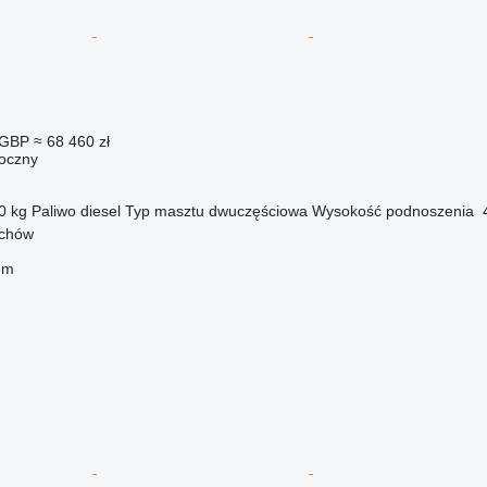
 GBP
≈ 68 460 zł
oczny
0 kg
Paliwo
diesel
Typ masztu
dwuczęściowa
Wysokość podnoszenia
ychów
em