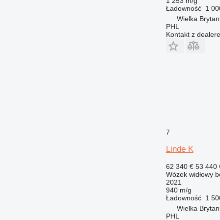
1 253 m/g
Ładowność
1 00
Wielka Brytan
PHL
Kontakt z dealer
7
Linde K
62 340 €
53 440
Wózek widłowy b
2021
940 m/g
Ładowność
1 50
Wielka Brytan
PHL