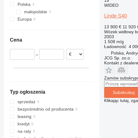
15
Polska
WIDEO
małopolskie
Linde S40
Europa
Andrychów
Wielka Brytania
13 900 €
11 920
Wózek widłowy b
Chorwacja
2003
Cena
Holandia
1 508 m/g
Ładowność
4 00
Włochy
Polska, Andr
–
JCG Sp. zo.o.
Kontakt z dealer
Zamów subskrypcj
Typ ogłoszenia
Subskrubuj
Klikając tutaj, z
sprzedaż
bezpośrednio od producenta
leasing
kredyt
na raty