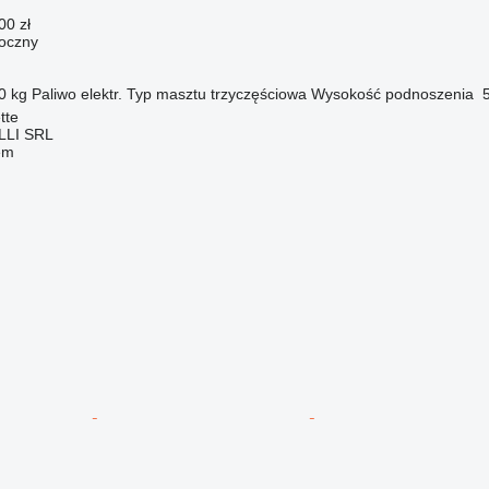
00 zł
oczny
0 kg
Paliwo
elektr.
Typ masztu
trzyczęściowa
Wysokość podnoszenia
tte
LI SRL
em