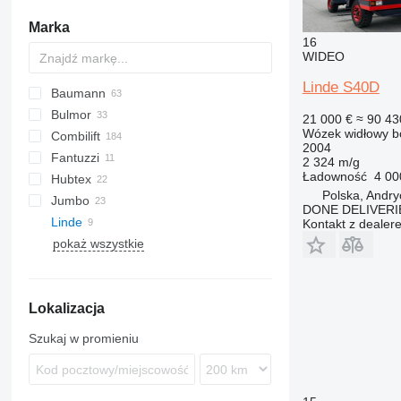
Marka
16
WIDEO
Linde S40D
Baumann
FRE
HT
Bulmor
AS
21 000 €
≈ 90 43
Wózek widłowy b
Combilift
DFQ
2004
Fantuzzi
DX
C-Series
2 324 m/g
Ładowność
4 00
Hubtex
EMS
SF
Polska, Andr
Jumbo
EVS
DQ
DONE DELIVERI
Linde
GS
MQ
JDQ
DCG
BOSS
Kontakt z dealer
pokaż wszystkie
GX
VD
JGQN
DFQ
K-series
LG
Compact
HX
Valmar
DSA
R-series
S-series
R 25
Lokalizacja
S 30
S 40
Szukaj w promieniu
S 50