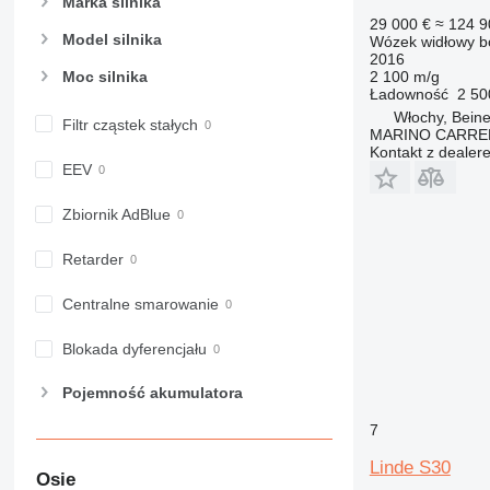
Marka silnika
29 000 €
≈ 124 9
Model silnika
Wózek widłowy b
2016
2 100 m/g
Moc silnika
Ładowność
2 50
Włochy, Beine
Filtr cząstek stałych
MARINO CARREL
Kontakt z dealer
EEV
Zbiornik AdBlue
Retarder
Centralne smarowanie
Blokada dyferencjału
Pojemność akumulatora
7
Linde S30
Osie