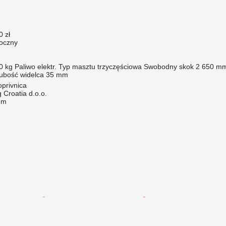
0 zł
oczny
0 kg
Paliwo
elektr.
Typ masztu
trzyczęściowa
Swobodny skok
2 650 m
ubość widelca
35 mm
privnica
 Croatia d.o.o.
em