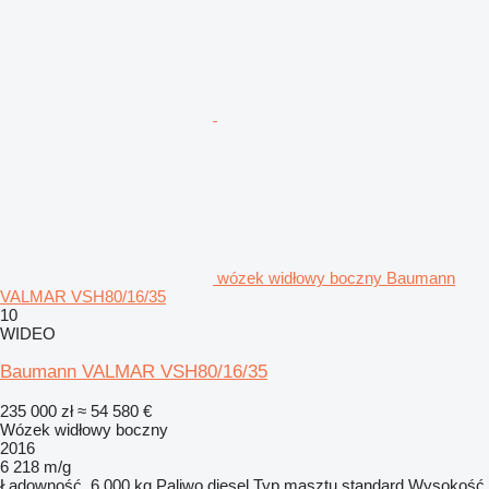
wózek widłowy boczny Baumann
VALMAR VSH80/16/35
10
WIDEO
Baumann VALMAR VSH80/16/35
235 000 zł
≈ 54 580 €
Wózek widłowy boczny
2016
6 218 m/g
Ładowność
6 000 kg
Paliwo
diesel
Typ masztu
standard
Wysokość