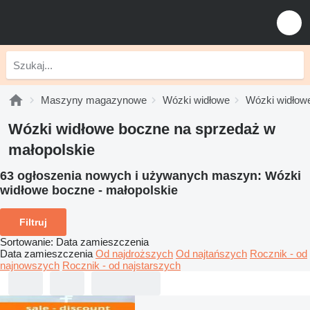
Maszyny magazynowe
Wózki widłowe
Wózki widłow
Wózki widłowe boczne na sprzedaż w
małopolskie
63 ogłoszenia nowych i używanych maszyn:
Wózki
widłowe boczne - małopolskie
Filtruj
Sortowanie
:
Data zamieszczenia
Data zamieszczenia
Od najdroższych
Od najtańszych
Rocznik - od
najnowszych
Rocznik - od najstarszych