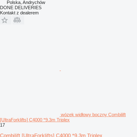
Polska, Andrychów
DONE DELIVERIES
Kontakt z dealerem
wózek widłowy boczny Combilift
[UltraForklifts] C4000 *9.3m Triplex
17
Combilift [UltraForklifts] C4000 *9.3m Triplex