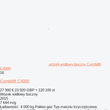
wózek widłowy boczny Combilift
C4000
16
Combilift C4000
27 900 €
23 920 GBP
≈ 120 100 zł
Wózek widłowy boczny
2015
7 644 m/g
Ładowność
4 000 kg
Paliwo
gaz
Typ masztu
trzyczęściowa