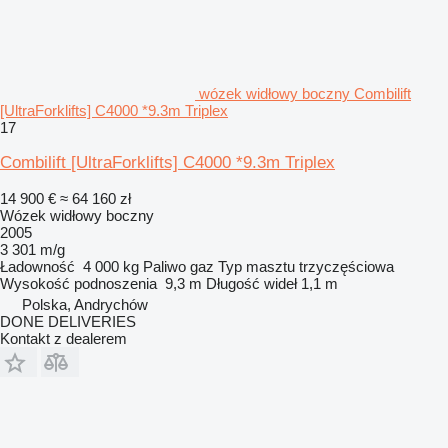
wózek widłowy boczny Combilift
[UltraForklifts] C4000 *9.3m Triplex
17
Combilift [UltraForklifts] C4000 *9.3m Triplex
14 900 €
≈ 64 160 zł
Wózek widłowy boczny
2005
3 301 m/g
Ładowność
4 000 kg
Paliwo
gaz
Typ masztu
trzyczęściowa
Wysokość podnoszenia
9,3 m
Długość wideł
1,1 m
Polska, Andrychów
DONE DELIVERIES
Kontakt z dealerem