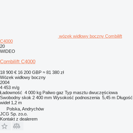
wózek widłowy boczny Combilift
C4000
20
WIDEO
Combilift C4000
18 900 €
16 200 GBP
≈ 81 380 zł
Wózek widłowy boczny
2004
4 453 m/g
Ładowność
4 000 kg
Paliwo
gaz
Typ masztu
dwuczęściowa
Swobodny skok
2 400 mm
Wysokość podnoszenia
5,45 m
Długość
wideł
1,2 m
Polska, Andrychów
JCG Sp. zo.o.
Kontakt z dealerem