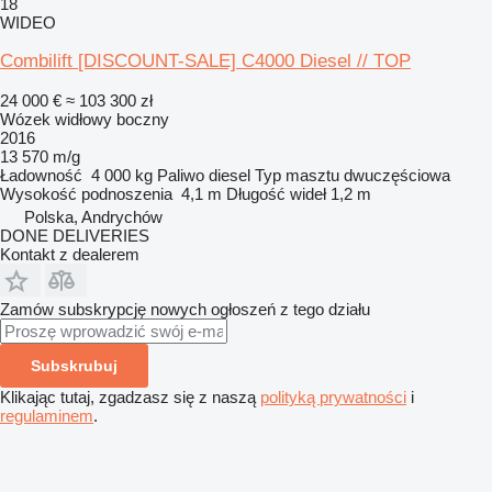
18
WIDEO
Combilift [DISCOUNT-SALE] C4000 Diesel // TOP
24 000 €
≈ 103 300 zł
Wózek widłowy boczny
2016
13 570 m/g
Ładowność
4 000 kg
Paliwo
diesel
Typ masztu
dwuczęściowa
Wysokość podnoszenia
4,1 m
Długość wideł
1,2 m
Polska, Andrychów
DONE DELIVERIES
Kontakt z dealerem
Zamów subskrypcję nowych ogłoszeń z tego działu
Subskrubuj
Klikając tutaj, zgadzasz się z naszą
polityką prywatności
i
regulaminem
.