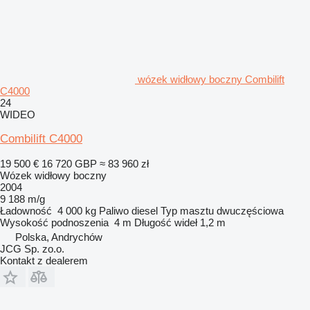
wózek widłowy boczny Combilift
C4000
24
WIDEO
Combilift C4000
19 500 €
16 720 GBP
≈ 83 960 zł
Wózek widłowy boczny
2004
9 188 m/g
Ładowność
4 000 kg
Paliwo
diesel
Typ masztu
dwuczęściowa
Wysokość podnoszenia
4 m
Długość wideł
1,2 m
Polska, Andrychów
JCG Sp. zo.o.
Kontakt z dealerem