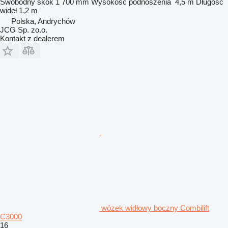
Swobodny skok
1 700 mm
Wysokość podnoszenia
4,5 m
Długość
wideł
1,2 m
Polska, Andrychów
JCG Sp. zo.o.
Kontakt z dealerem
wózek widłowy boczny Combilift
C3000
16