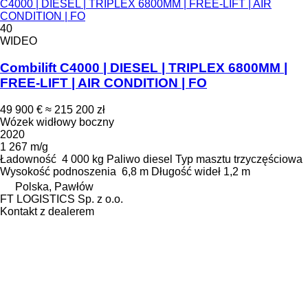
C4000 | DIESEL | TRIPLEX 6800MM | FREE-LIFT | AIR
CONDITION | FO
40
WIDEO
Combilift C4000 | DIESEL | TRIPLEX 6800MM |
FREE-LIFT | AIR CONDITION | FO
49 900 €
≈ 215 200 zł
Wózek widłowy boczny
2020
1 267 m/g
Ładowność
4 000 kg
Paliwo
diesel
Typ masztu
trzyczęściowa
Wysokość podnoszenia
6,8 m
Długość wideł
1,2 m
Polska, Pawłów
FT LOGISTICS Sp. z o.o.
Kontakt z dealerem