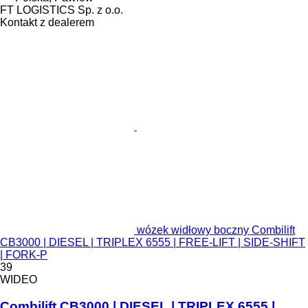
FT LOGISTICS Sp. z o.o.
Kontakt z dealerem
wózek widłowy boczny Combilift
CB3000 | DIESEL | TRIPLEX 6555 | FREE-LIFT | SIDE-SHIFT
| FORK-P
39
WIDEO
Combilift CB3000 | DIESEL | TRIPLEX 6555 |