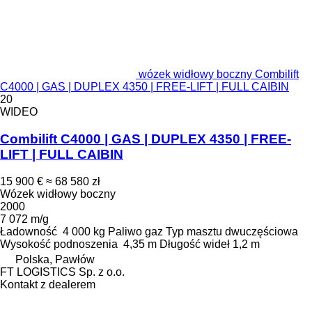
wózek widłowy boczny Combilift
C4000 | GAS | DUPLEX 4350 | FREE-LIFT | FULL CAIBIN
20
WIDEO
Combilift C4000 | GAS | DUPLEX 4350 | FREE-
LIFT | FULL CAIBIN
15 900 €
≈ 68 580 zł
Wózek widłowy boczny
2000
7 072 m/g
Ładowność
4 000 kg
Paliwo
gaz
Typ masztu
dwuczęściowa
Wysokość podnoszenia
4,35 m
Długość wideł
1,2 m
Polska, Pawłów
FT LOGISTICS Sp. z o.o.
Kontakt z dealerem