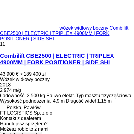
wózek widłowy boczny Combilift
CBE2500 | ELECTRIC | TRIPLEX 4900MM | FORK
POSITIONER | SIDE SHI
11
Combilift CBE2500 | ELECTRIC | TRIPLEX
4900MM | FORK POSITIONER | SIDE SHI
43 900 €
≈ 189 400 zł
Wózek widłowy boczny
2018
2 974 m/g
Ładowność
2 500 kg
Paliwo
elektr.
Typ masztu
trzyczęściowa
Wysokość podnoszenia
4,9 m
Długość wideł
1,15 m
Polska, Pawłów
FT LOGISTICS Sp. z o.o.
Kontakt z dealerem
Handlujesz sprzętem?
Możesz robić to z nami!