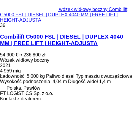
wózek widłowy boczny Combilift
C5000 FSL | DIESEL | DUPLEX 4040 MM | FREE LIFT |
HEIGHT-ADJUSTA
36
Combilift C5000 FSL | DIESEL | DUPLEX 4040
MM | FREE LIFT | HEIGHT-ADJUSTA
54 900 €
≈ 236 800 zł
Wózek widłowy boczny
2021
4 959 m/g
Ładowność
5 000 kg
Paliwo
diesel
Typ masztu
dwuczęściowa
Wysokość podnoszenia
4,04 m
Długość wideł
1,4 m
Polska, Pawłów
FT LOGISTICS Sp. z o.o.
Kontakt z dealerem