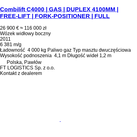
Combilift C4000 | GAS | DUPLEX 4100MM |
FREE-LIFT | FORK-POSITIONER | FULL
26 900 €
≈ 116 000 zł
Wózek widłowy boczny
2011
6 381 m/g
Ładowność
4 000 kg
Paliwo
gaz
Typ masztu
dwuczęściowa
Wysokość podnoszenia
4,1 m
Długość wideł
1,2 m
Polska, Pawłów
FT LOGISTICS Sp. z o.o.
Kontakt z dealerem