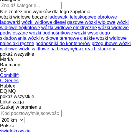
Nie znaleziono wyników dla tego zapytania
wózki widłowe boczne
ładowarki teleskopowe
obrotowe
ładowarki
wózki widłowe diesel
gazowe wózki widłowe
wózki
widłowe trójkołowe
wózki widłowe elektryczne
wózki widłowe
podwieszane
wózki podnośnikowe
wózki wysokiego
składowania
wózki widłowe terenowe
ciężkie wózki widłowe
paleciaki ręczne
podnośniki do kontenerów
przegubowe wózki
widłowe
wózki widłowe na benzynę/gaz
reach stackery
pokaż wszystkie
Marka
Baumann
GS
Combilift
C-Series
Hubtex
DQ
MQ
pokaż wszystkie
Lokalizacja
Szukaj w promieniu
Polska
świętokrzyskie