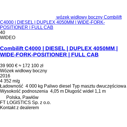
wózek widłowy boczny Combilift
C4000 | DIESEL | DUPLEX 4050MM | WIDE-FORK-
POSITIONER | FULL CAB
40
WIDEO
Combilift C4000 | DIESEL | DUPLEX 4050MM |
WIDE-FORK-POSITIONER | FULL CAB
39 900 €
≈ 172 100 zł
Wózek widłowy boczny
2016
4 352 m/g
Ładowność
4 000 kg
Paliwo
diesel
Typ masztu
dwuczęściowa
Wysokość podnoszenia
4,05 m
Długość wideł
1,1 m
Polska, Pawłów
FT LOGISTICS Sp. z o.o.
Kontakt z dealerem