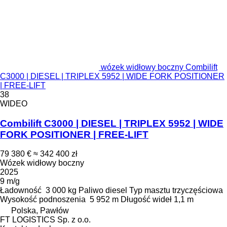
wózek widłowy boczny Combilift
C3000 | DIESEL | TRIPLEX 5952 | WIDE FORK POSITIONER
| FREE-LIFT
38
WIDEO
Combilift C3000 | DIESEL | TRIPLEX 5952 | WIDE
FORK POSITIONER | FREE-LIFT
79 380 €
≈ 342 400 zł
Wózek widłowy boczny
2025
9 m/g
Ładowność
3 000 kg
Paliwo
diesel
Typ masztu
trzyczęściowa
Wysokość podnoszenia
5 952 m
Długość wideł
1,1 m
Polska, Pawłów
FT LOGISTICS Sp. z o.o.