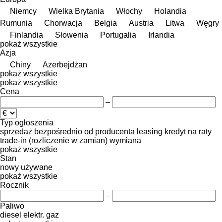
Niemcy
Wielka Brytania
Włochy
Holandia
Rumunia
Chorwacja
Belgia
Austria
Litwa
Węgry
Finlandia
Słowenia
Portugalia
Irlandia
pokaż wszystkie
Azja
Chiny
Azerbejdżan
pokaż wszystkie
pokaż wszystkie
Cena
–
Typ ogłoszenia
sprzedaż
bezpośrednio od producenta
leasing
kredyt
na raty
trade-in (rozliczenie w zamian)
wymiana
pokaż wszystkie
Stan
nowy
używane
pokaż wszystkie
Rocznik
–
Paliwo
diesel
elektr.
gaz