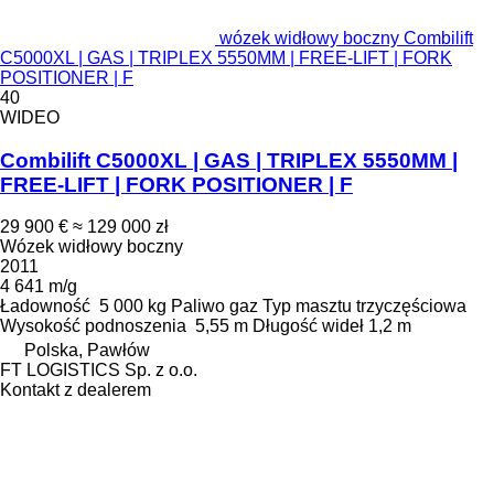
wózek widłowy boczny Combilift
C5000XL | GAS | TRIPLEX 5550MM | FREE-LIFT | FORK
POSITIONER | F
40
WIDEO
Combilift C5000XL | GAS | TRIPLEX 5550MM |
FREE-LIFT | FORK POSITIONER | F
29 900 €
≈ 129 000 zł
Wózek widłowy boczny
2011
4 641 m/g
Ładowność
5 000 kg
Paliwo
gaz
Typ masztu
trzyczęściowa
Wysokość podnoszenia
5,55 m
Długość wideł
1,2 m
Polska, Pawłów
FT LOGISTICS Sp. z o.o.
Kontakt z dealerem