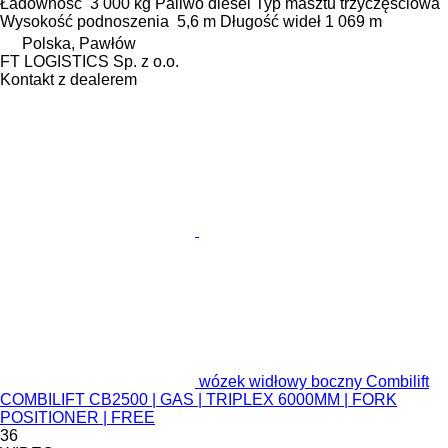
Ładowność
3 000 kg
Paliwo
diesel
Typ masztu
trzyczęściowa
Wysokość podnoszenia
5,6 m
Długość wideł
1 069 m
Polska, Pawłów
FT LOGISTICS Sp. z o.o.
Kontakt z dealerem
wózek widłowy boczny Combilift
COMBILIFT CB2500 | GAS | TRIPLEX 6000MM | FORK
POSITIONER | FREE
36