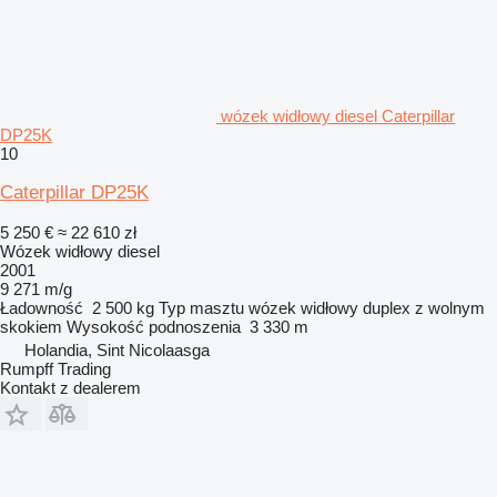
wózek widłowy diesel Caterpillar
DP25K
10
Caterpillar DP25K
5 250 €
≈ 22 610 zł
Wózek widłowy diesel
2001
9 271 m/g
Ładowność
2 500 kg
Typ masztu
wózek widłowy duplex z wolnym
skokiem
Wysokość podnoszenia
3 330 m
Holandia, Sint Nicolaasga
Rumpff Trading
Kontakt z dealerem