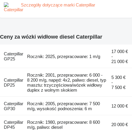
Szczegóły dotyczące marki Caterpillar
Ceny za wózki widłowe diesel Caterpillar
17 000 €
Caterpillar
Rocznik: 2025, przepracowane: 1 m/g
-
GP25
21 000 €
Rocznik: 2001, przepracowane: 6 000 -
5 300 €
Caterpillar
8 200 m/g, napęd: 4x2, paliwo: diesel, typ
-
DP25
masztu: trzyczęściowa/wózek widłowy
7 500 €
duplex z wolnym skokiem
Caterpillar
Rocznik: 2005, przepracowane: 7 500
12 000 €
GP30
m/g, wysokość podnoszenia: 6 m
Caterpillar
Rocznik: 1980, przepracowane: 8 600
20 000 €
DP45
m/g, paliwo: diesel