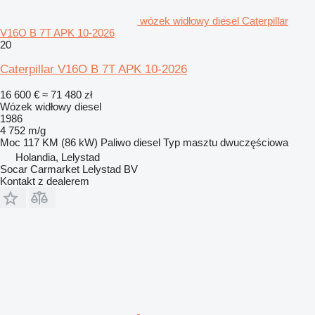
wózek widłowy diesel Caterpillar
V16O B 7T APK 10-2026
20
Caterpillar V16O B 7T APK 10-2026
16 600 €
≈ 71 480 zł
Wózek widłowy diesel
1986
4 752 m/g
Moc
117 KM (86 kW)
Paliwo
diesel
Typ masztu
dwuczęściowa
Holandia, Lelystad
Socar Carmarket Lelystad BV
Kontakt z dealerem