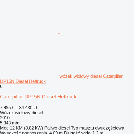
wózek widłowy diesel Caterpillar
DP15N Diesel Heftruck
6
Caterpillar DP15N Diesel Heftruck
7 995 €
≈ 34 430 zł
Wózek widłowy diesel
2010
5 343 m/g
Moc
12 KM (8.82 kW)
Paliwo
diesel
Typ masztu
dwuczęściowa
Wysokość podnoszenia
4,09 m
Długość wideł
1,2 m