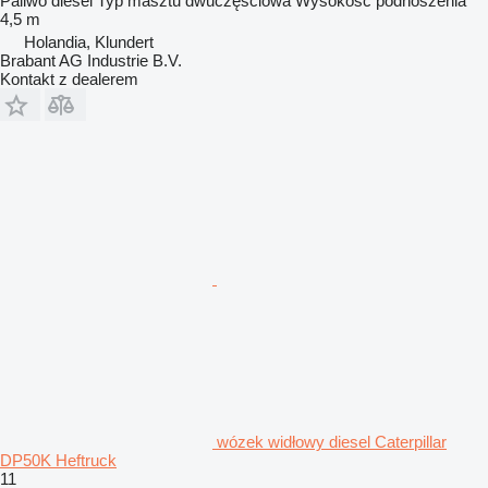
Paliwo
diesel
Typ masztu
dwuczęściowa
Wysokość podnoszenia
4,5 m
Holandia, Klundert
Brabant AG Industrie B.V.
Kontakt z dealerem
wózek widłowy diesel Caterpillar
DP50K Heftruck
11