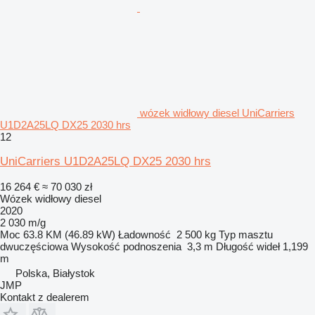
wózek widłowy diesel UniCarriers
U1D2A25LQ DX25 2030 hrs
12
UniCarriers U1D2A25LQ DX25 2030 hrs
16 264 €
≈ 70 030 zł
Wózek widłowy diesel
2020
2 030 m/g
Moc
63.8 KM (46.89 kW)
Ładowność
2 500 kg
Typ masztu
dwuczęściowa
Wysokość podnoszenia
3,3 m
Długość wideł
1,199
m
Polska, Białystok
JMP
Kontakt z dealerem