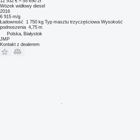
12 932 €
≈ 55 690 zł
Wózek widłowy diesel
2016
6 915 m/g
Ładowność
1 750 kg
Typ masztu
trzyczęściowa
Wysokość
podnoszenia
4,75 m
Polska, Białystok
JMP
Kontakt z dealerem