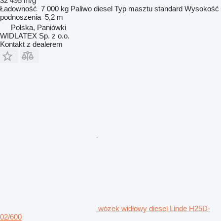
32 495 m/g
Ładowność
7 000 kg
Paliwo
diesel
Typ masztu
standard
Wysokość
podnoszenia
5,2 m
Polska, Paniówki
WIDLATEX Sp. z o.o.
Kontakt z dealerem
wózek widłowy diesel Linde H25D-
02/600