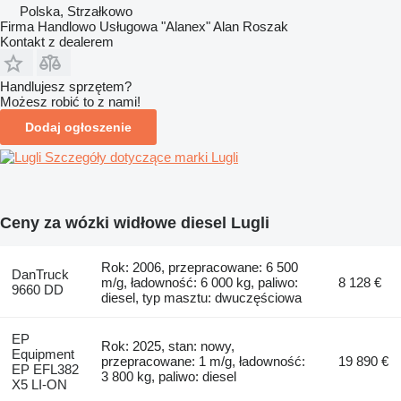
Polska, Strzałkowo
Firma Handlowo Usługowa "Alanex" Alan Roszak
Kontakt z dealerem
Handlujesz sprzętem?
Możesz robić to z nami!
Dodaj ogłoszenie
Szczegóły dotyczące marki Lugli
Ceny za wózki widłowe diesel Lugli
Rok: 2006, przepracowane: 6 500
DanTruck
m/g, ładowność: 6 000 kg, paliwo:
8 128 €
9660 DD
diesel, typ masztu: dwuczęściowa
EP
Rok: 2025, stan: nowy,
Equipment
przepracowane: 1 m/g, ładowność:
19 890 €
EP EFL382
3 800 kg, paliwo: diesel
X5 LI-ON