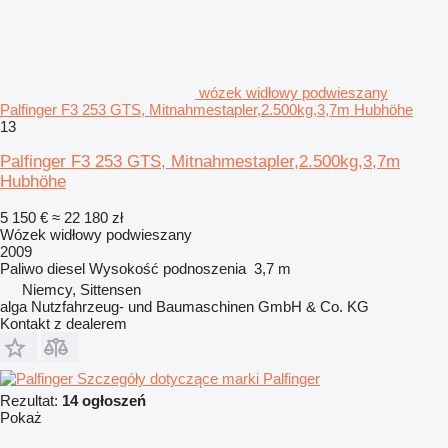
wózek widłowy podwieszany
Palfinger F3 253 GTS, Mitnahmestapler,2.500kg,3,7m Hubhöhe
13
Palfinger F3 253 GTS, Mitnahmestapler,2.500kg,3,7m
Hubhöhe
5 150 €
≈ 22 180 zł
Wózek widłowy podwieszany
2009
Paliwo
diesel
Wysokość podnoszenia
3,7 m
Niemcy, Sittensen
alga Nutzfahrzeug- und Baumaschinen GmbH & Co. KG
Kontakt z dealerem
Szczegóły dotyczące marki Palfinger
Rezultat:
14 ogłoszeń
Pokaż