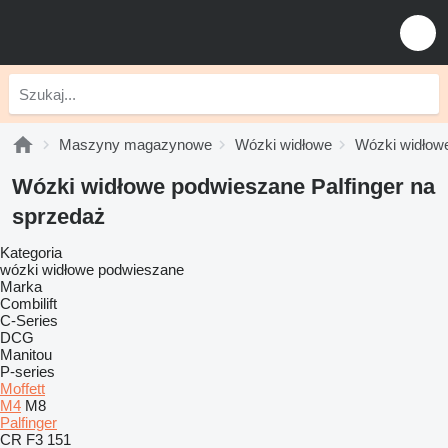
Maszyny magazynowe
Wózki widłowe
Wózki widłow
Wózki widłowe podwieszane Palfinger na
sprzedaż
Kategoria
wózki widłowe podwieszane
Marka
Combilift
C-Series
DCG
Manitou
P-series
Moffett
M4
M8
Palfinger
CR
F3 151