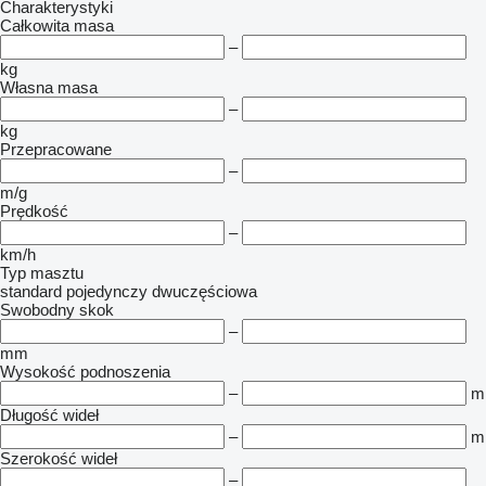
Charakterystyki
Całkowita masa
–
kg
Własna masa
–
kg
Przepracowane
–
m/g
Prędkość
–
km/h
Typ masztu
standard
pojedynczy
dwuczęściowa
Swobodny skok
–
mm
Wysokość podnoszenia
–
m
Długość wideł
–
m
Szerokość wideł
–