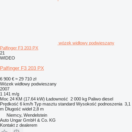
wózek widłowy podwieszany
Palfinger F3 203 PX
21
WIDEO
Palfinger F3 203 PX
6 900 €
≈ 29 710 zł
Wózek widłowy podwieszany
2007
1 141 m/g
Moc
24 KM (17.64 kW)
Ładowność
2 000 kg
Paliwo
diesel
Prędkość
6 km/h
Typ masztu
standard
Wysokość podnoszenia
3,1
m
Długość wideł
2,8 m
Niemcy, Wendelstein
Auto Ungar GmbH & Co. KG
Kontakt z dealerem