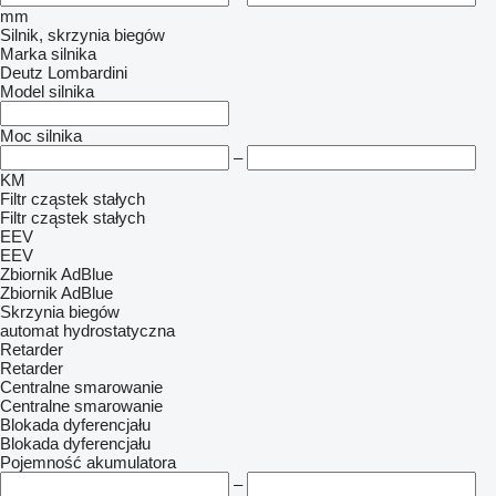
mm
Silnik, skrzynia biegów
Marka silnika
Deutz
Lombardini
Model silnika
Moc silnika
–
KM
Filtr cząstek stałych
Filtr cząstek stałych
EEV
EEV
Zbiornik AdBlue
Zbiornik AdBlue
Skrzynia biegów
automat
hydrostatyczna
Retarder
Retarder
Centralne smarowanie
Centralne smarowanie
Blokada dyferencjału
Blokada dyferencjału
Pojemność akumulatora
–