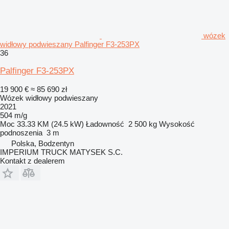
wózek
widłowy podwieszany Palfinger F3-253PX
36
Palfinger F3-253PX
19 900 €
≈ 85 690 zł
Wózek widłowy podwieszany
2021
504 m/g
Moc
33.33 KM (24.5 kW)
Ładowność
2 500 kg
Wysokość
podnoszenia
3 m
Polska, Bodzentyn
IMPERIUM TRUCK MATYSEK S.C.
Kontakt z dealerem