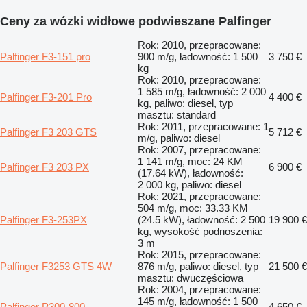
Ceny za wózki widłowe podwieszane Palfinger
Rok: 2010, przepracowane:
Palfinger F3-151 pro
900 m/g, ładowność: 1 500
3 750 €
kg
Rok: 2010, przepracowane:
1 585 m/g, ładowność: 2 000
Palfinger F3-201 Pro
4 400 €
kg, paliwo: diesel, typ
masztu: standard
Rok: 2011, przepracowane: 1
Palfinger F3 203 GTS
5 712 €
m/g, paliwo: diesel
Rok: 2007, przepracowane:
1 141 m/g, moc: 24 KM
Palfinger F3 203 PX
6 900 €
(17.64 kW), ładowność:
2 000 kg, paliwo: diesel
Rok: 2021, przepracowane:
504 m/g, moc: 33.33 KM
Palfinger F3-253PX
(24.5 kW), ładowność: 2 500
19 900 €
kg, wysokość podnoszenia:
3 m
Rok: 2015, przepracowane:
Palfinger F3253 GTS 4W
876 m/g, paliwo: diesel, typ
21 500 €
masztu: dwuczęściowa
Rok: 2004, przepracowane:
145 m/g, ładowność: 1 500
Palfinger P300-800
4 650 €