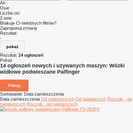
Ah
Osie
Liczba osi
2 osie
Brakuje Ci niektórych filtrów?
Zaproponuj zmianę
Rezultat:
-
pokaż
Rezultat:
14 ogłoszeń
Pokaż
14 ogłoszeń nowych i używanych maszyn:
Wózki
widłowe podwieszane Palfinger
Filtruj
Sortowanie
:
Data zamieszczenia
Data zamieszczenia
Od najdroższych
Od najtańszych
Rocznik - od
najnowszych
Rocznik - od najstarszych