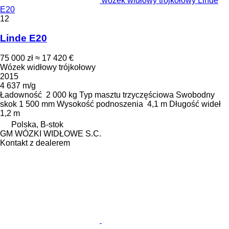
wózek widłowy trójkołowy Linde
E20
12
Linde E20
75 000 zł
≈ 17 420 €
Wózek widłowy trójkołowy
2015
4 637 m/g
Ładowność
2 000 kg
Typ masztu
trzyczęściowa
Swobodny
skok
1 500 mm
Wysokość podnoszenia
4,1 m
Długość wideł
1,2 m
Polska, B-stok
GM WÓZKI WIDŁOWE S.C.
Kontakt z dealerem