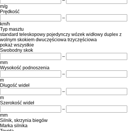
–
m/g
Prędkość
–
km/h
Typ masztu
standard
teleskopowy
pojedynczy
wózek widłowy duplex z
wolnym skokiem
dwuczęściowa
trzyczęściowa
pokaż wszystkie
Swobodny skok
–
mm
Wysokość podnoszenia
–
m
Długość wideł
–
m
Szerokość wideł
–
mm
Silnik, skrzynia biegów
Marka silnika
Toyota