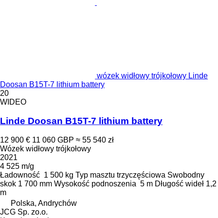
wózek widłowy trójkołowy Linde
Doosan B15T-7 lithium battery
20
WIDEO
Linde Doosan B15T-7 lithium battery
12 900 €
11 060 GBP
≈ 55 540 zł
Wózek widłowy trójkołowy
2021
4 525 m/g
Ładowność
1 500 kg
Typ masztu
trzyczęściowa
Swobodny
skok
1 700 mm
Wysokość podnoszenia
5 m
Długość wideł
1,2
m
Polska, Andrychów
JCG Sp. zo.o.