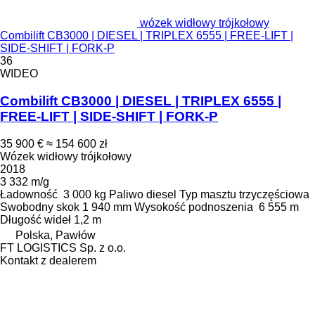
wózek widłowy trójkołowy
Combilift CB3000 | DIESEL | TRIPLEX 6555 | FREE-LIFT |
SIDE-SHIFT | FORK-P
36
WIDEO
Combilift CB3000 | DIESEL | TRIPLEX 6555 |
FREE-LIFT | SIDE-SHIFT | FORK-P
35 900 €
≈ 154 600 zł
Wózek widłowy trójkołowy
2018
3 332 m/g
Ładowność
3 000 kg
Paliwo
diesel
Typ masztu
trzyczęściowa
Swobodny skok
1 940 mm
Wysokość podnoszenia
6 555 m
Długość wideł
1,2 m
Polska, Pawłów
FT LOGISTICS Sp. z o.o.
Kontakt z dealerem