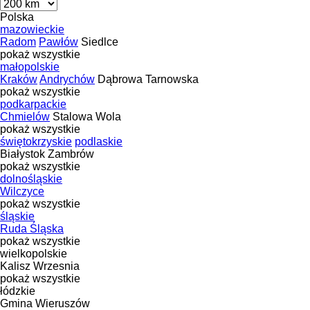
Polska
mazowieckie
Radom
Pawłów
Siedlce
pokaż wszystkie
małopolskie
Kraków
Andrychów
Dąbrowa Tarnowska
pokaż wszystkie
podkarpackie
Chmielów
Stalowa Wola
pokaż wszystkie
świętokrzyskie
podlaskie
Białystok
Zambrów
pokaż wszystkie
dolnośląskie
Wilczyce
pokaż wszystkie
śląskie
Ruda Śląska
pokaż wszystkie
wielkopolskie
Kalisz
Wrzesnia
pokaż wszystkie
łódzkie
Gmina Wieruszów