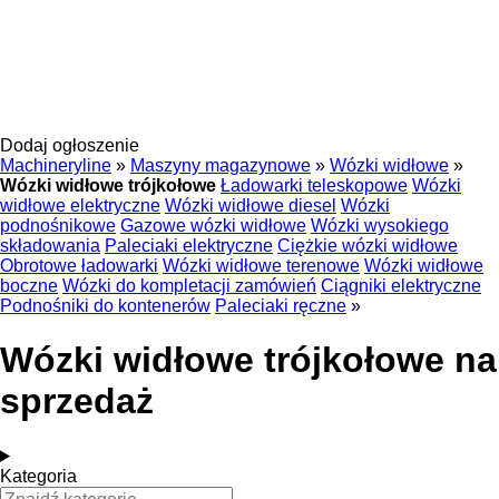
Dodaj ogłoszenie
Machineryline
»
Maszyny magazynowe
»
Wózki widłowe
»
Wózki widłowe trójkołowe
Ładowarki teleskopowe
Wózki
widłowe elektryczne
Wózki widłowe diesel
Wózki
podnośnikowe
Gazowe wózki widłowe
Wózki wysokiego
składowania
Paleciaki elektryczne
Ciężkie wózki widłowe
Obrotowe ładowarki
Wózki widłowe terenowe
Wózki widłowe
boczne
Wózki do kompletacji zamówień
Ciągniki elektryczne
Podnośniki do kontenerów
Paleciaki ręczne
»
Wózki widłowe trójkołowe na
sprzedaż
Kategoria