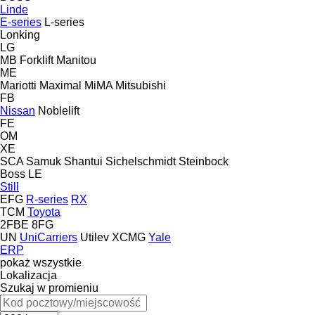
Linde
E-series
L-series
Lonking
LG
MB Forklift
Manitou
ME
Mariotti
Maximal
MiMA
Mitsubishi
FB
Nissan
Noblelift
FE
OM
XE
SCA
Samuk
Shantui
Sichelschmidt
Steinbock
Boss
LE
Still
EFG
R-series
RX
TCM
Toyota
2FBE
8FG
UN
UniCarriers
Utilev
XCMG
Yale
ERP
pokaż wszystkie
Lokalizacja
Szukaj w promieniu