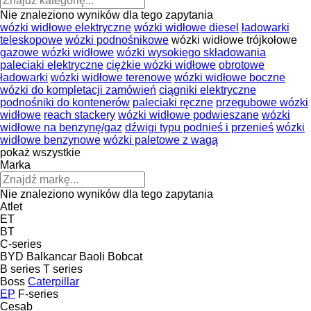
Nie znaleziono wyników dla tego zapytania
wózki widłowe elektryczne
wózki widłowe diesel
ładowarki
teleskopowe
wózki podnośnikowe
wózki widłowe trójkołowe
gazowe wózki widłowe
wózki wysokiego składowania
paleciaki elektryczne
ciężkie wózki widłowe
obrotowe
ładowarki
wózki widłowe terenowe
wózki widłowe boczne
wózki do kompletacji zamówień
ciągniki elektryczne
podnośniki do kontenerów
paleciaki ręczne
przegubowe wózki
widłowe
reach stackery
wózki widłowe podwieszane
wózki
widłowe na benzynę/gaz
dźwigi typu podnieś i przenieś
wózki
widłowe benzynowe
wózki paletowe z wagą
pokaż wszystkie
Marka
Nie znaleziono wyników dla tego zapytania
Atlet
ET
BT
C-series
BYD
Balkancar
Baoli
Bobcat
B series
T series
Boss
Caterpillar
EP
F-series
Cesab