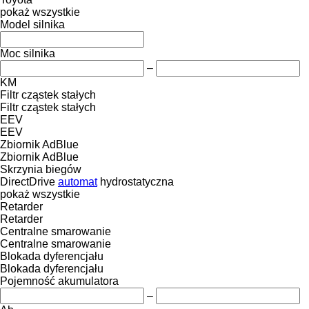
pokaż wszystkie
Model silnika
Moc silnika
–
KM
Filtr cząstek stałych
Filtr cząstek stałych
EEV
EEV
Zbiornik AdBlue
Zbiornik AdBlue
Skrzynia biegów
DirectDrive
automat
hydrostatyczna
pokaż wszystkie
Retarder
Retarder
Centralne smarowanie
Centralne smarowanie
Blokada dyferencjału
Blokada dyferencjału
Pojemność akumulatora
–