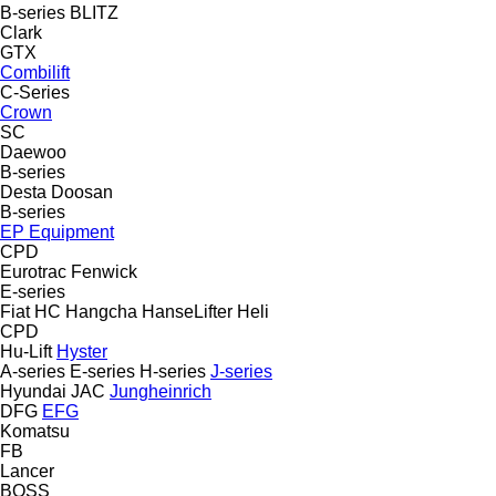
B-series
BLITZ
Clark
GTX
Combilift
C-Series
Crown
SC
Daewoo
B-series
Desta
Doosan
B-series
EP Equipment
CPD
Eurotrac
Fenwick
E-series
Fiat
HC
Hangcha
HanseLifter
Heli
CPD
Hu-Lift
Hyster
A-series
E-series
H-series
J-series
Hyundai
JAC
Jungheinrich
DFG
EFG
Komatsu
FB
Lancer
BOSS