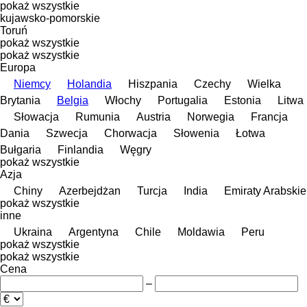
pokaż wszystkie
kujawsko-pomorskie
Toruń
pokaż wszystkie
pokaż wszystkie
Europa
Niemcy
Holandia
Hiszpania
Czechy
Wielka
Brytania
Belgia
Włochy
Portugalia
Estonia
Litwa
Słowacja
Rumunia
Austria
Norwegia
Francja
Dania
Szwecja
Chorwacja
Słowenia
Łotwa
Bułgaria
Finlandia
Węgry
pokaż wszystkie
Azja
Chiny
Azerbejdżan
Turcja
India
Emiraty Arabskie
pokaż wszystkie
inne
Ukraina
Argentyna
Chile
Moldawia
Peru
pokaż wszystkie
pokaż wszystkie
Cena
–