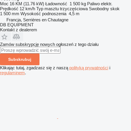
Moc
16 KM (11.76 kW)
Ładowność
1 500 kg
Paliwo
elektr.
Prędkość
12 km/h
Typ masztu
trzyczęściowa
Swobodny skok
1 500 mm
Wysokość podnoszenia
4,5 m
Francja, Serrières en Chautagne
DB EQUIPMENT
Kontakt z dealerem
Zamów subskrypcję nowych ogłoszeń z tego działu
Subskrubuj
Klikając tutaj, zgadzasz się z naszą
polityką prywatności
i
regulaminem
.