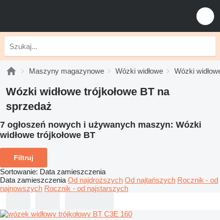
Maszyny magazynowe
Wózki widłowe
Wózki widłowe
Wózki widłowe trójkołowe BT na
sprzedaż
7 ogłoszeń nowych i używanych maszyn:
Wózki
widłowe trójkołowe BT
Filtruj
Sortowanie
:
Data zamieszczenia
Data zamieszczenia
Od najdroższych
Od najtańszych
Rocznik - od
najnowszych
Rocznik - od najstarszych