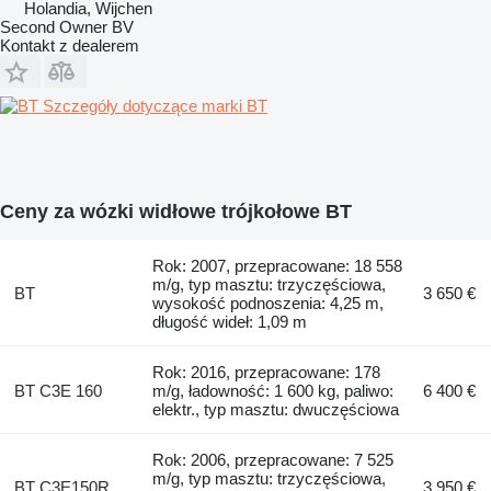
Holandia, Wijchen
Second Owner BV
Kontakt z dealerem
Szczegóły dotyczące marki BT
Ceny za wózki widłowe trójkołowe BT
Rok: 2007, przepracowane: 18 558
m/g, typ masztu: trzyczęściowa,
BT
3 650 €
wysokość podnoszenia: 4,25 m,
długość wideł: 1,09 m
Rok: 2016, przepracowane: 178
BT C3E 160
m/g, ładowność: 1 600 kg, paliwo:
6 400 €
elektr., typ masztu: dwuczęściowa
Rok: 2006, przepracowane: 7 525
m/g, typ masztu: trzyczęściowa,
BT C3E150R
3 950 €