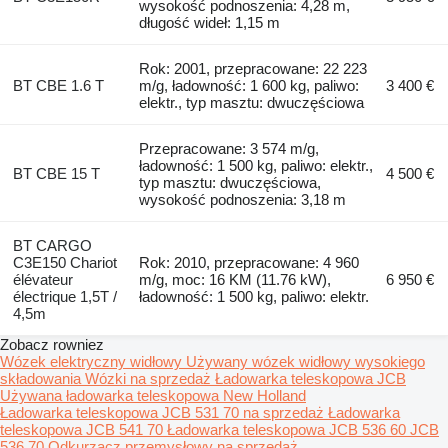
wysokość podnoszenia: 4,28 m,
długość wideł: 1,15 m
Rok: 2001, przepracowane: 22 223
BT CBE 1.6 T
m/g, ładowność: 1 600 kg, paliwo:
3 400 €
elektr., typ masztu: dwuczęściowa
Przepracowane: 3 574 m/g,
ładowność: 1 500 kg, paliwo: elektr.,
BT CBE 15 T
4 500 €
typ masztu: dwuczęściowa,
wysokość podnoszenia: 3,18 m
BT CARGO
C3E150 Chariot
Rok: 2010, przepracowane: 4 960
élévateur
m/g, moc: 16 KM (11.76 kW),
6 950 €
électrique 1,5T /
ładowność: 1 500 kg, paliwo: elektr.
4,5m
Zobacz rowniez
Wózek elektryczny widłowy
Używany wózek widłowy wysokiego
składowania
Wózki na sprzedaż
Ładowarka teleskopowa JCB
Używana ładowarka teleskopowa New Holland
Ładowarka teleskopowa JCB 531 70 na sprzedaż
Ładowarka
teleskopowa JCB 541 70
Ładowarka teleskopowa JCB 536 60
JCB
536 70
Odkurzacz przemysłowy na sprzedaż