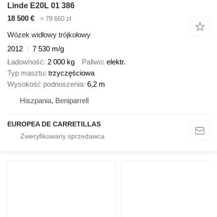
Linde E20L 01 386
18 500 €
≈ 79 660 zł
Wózek widłowy trójkołowy
2012
7 530 m/g
Ładowność
2 000 kg
Paliwo
elektr.
Typ masztu
trzyczęściowa
Wysokość podnoszenia
6,2 m
Hiszpania, Beniparrell
EUROPEA DE CARRETILLAS