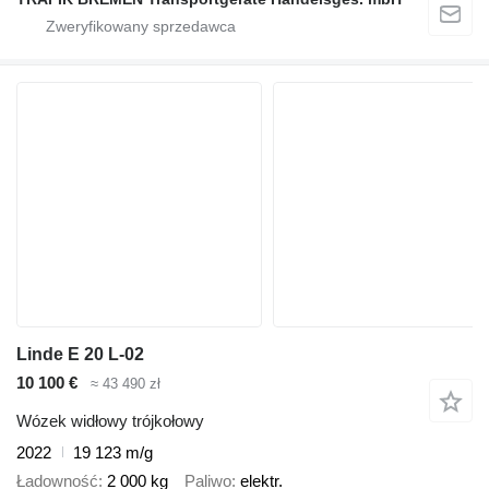
Linde E 20 L-02
10 100 €
≈ 43 490 zł
Wózek widłowy trójkołowy
2022
19 123 m/g
Ładowność
2 000 kg
Paliwo
elektr.