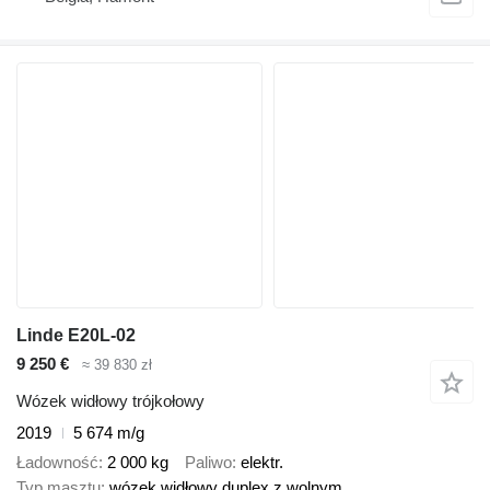
Linde E20L-02
9 250 €
≈ 39 830 zł
Wózek widłowy trójkołowy
2019
5 674 m/g
Ładowność
2 000 kg
Paliwo
elektr.
Typ masztu
wózek widłowy duplex z wolnym