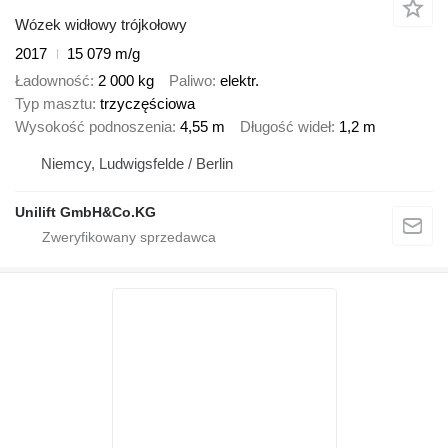
Wózek widłowy trójkołowy
2017
15 079 m/g
Ładowność
2 000 kg
Paliwo
elektr.
Typ masztu
trzyczęściowa
Wysokość podnoszenia
4,55 m
Długość wideł
1,2 m
Niemcy, Ludwigsfelde / Berlin
Unilift GmbH&Co.KG