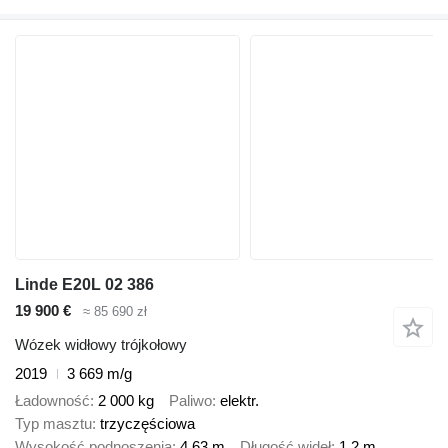
Linde E20L 02 386
19 900 €
≈ 85 690 zł
Wózek widłowy trójkołowy
2019
3 669 m/g
Ładowność
2 000 kg
Paliwo
elektr.
Typ masztu
trzyczęściowa
Wysokość podnoszenia
4,63 m
Długość wideł
1,2 m