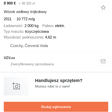
8 900 €
≈ 38 320 zł
Wózek widłowy trójkołowy
2011
10 772 m/g
Ładowność
2 000 kg
Paliwo
elektr.
Typ masztu
trzyczęściowa
Wysokość podnoszenia
4,62 m
Czechy, Červená Voda
VZV.cz
Handlujesz sprzętem?
Możesz robić to z nami!
Dodaj ogłoszenie