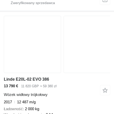
Linde E20L-02 EVO 386
13 790 €
11 820 GBP
≈ 59 380 zł
Wózek widłowy trójkołowy
2017
12 487 m/g
Ładowność
2 000 kg