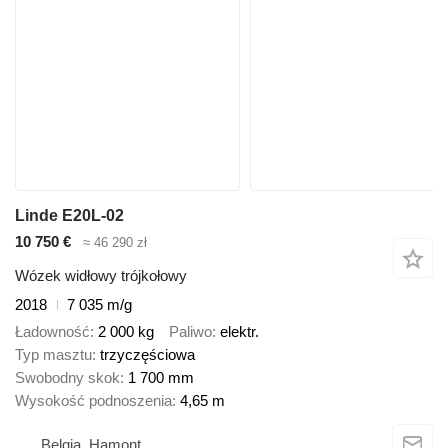
Linde E20L-02
10 750 €
≈ 46 290 zł
Wózek widłowy trójkołowy
2018
7 035 m/g
Ładowność
2 000 kg
Paliwo
elektr.
Typ masztu
trzyczęściowa
Swobodny skok
1 700 mm
Wysokość podnoszenia
4,65 m
Belgia, Hamont