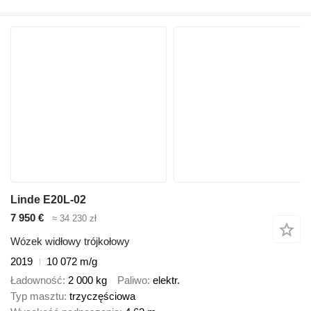
Linde E20L-02
7 950 €
≈ 34 230 zł
Wózek widłowy trójkołowy
2019
10 072 m/g
Ładowność
2 000 kg
Paliwo
elektr.
Typ masztu
trzyczęściowa