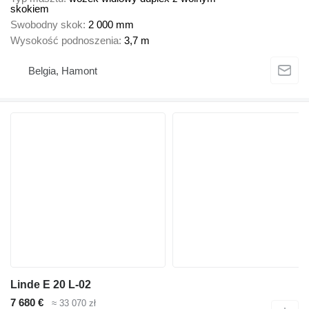
skokiem
Swobodny skok
2 000 mm
Wysokość podnoszenia
3,7 m
Belgia, Hamont
Linde E 20 L-02
7 680 €
≈ 33 070 zł