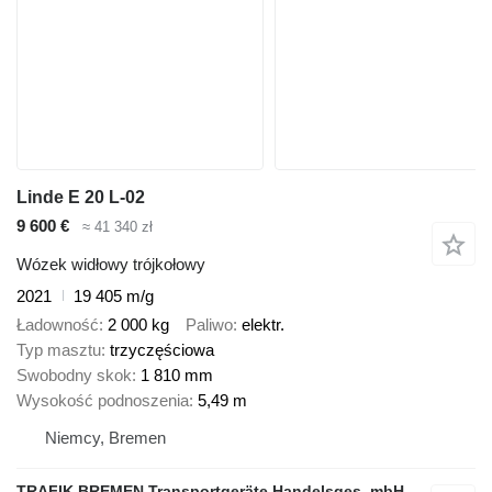
Linde E 20 L-02
9 600 €
≈ 41 340 zł
Wózek widłowy trójkołowy
2021
19 405 m/g
Ładowność
2 000 kg
Paliwo
elektr.
Typ masztu
trzyczęściowa
Swobodny skok
1 810 mm
Wysokość podnoszenia
5,49 m
Niemcy, Bremen
TRAFIK BREMEN Transportgeräte Handelsges. mbH