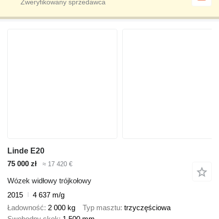
Linde E20
75 000 zł
≈ 17 420 €
Wózek widłowy trójkołowy
2015
4 637 m/g
Ładowność
2 000 kg
Typ masztu
trzyczęściowa
Swobodny skok
1 500 mm