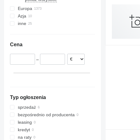
Wrzesnia
Europa
Azja
Niemcy
inne
Holandia
Chiny
Hiszpania
Azerbejdżan
Ukraina
Wielka Brytania
Turcja
Argentyna
Cena
Czechy
India
Chile
Belgia
Emiraty Arabskie
Moldawia
–
Włochy
Peru
Rumunia
pokaż wszystkie
Typ ogłoszenia
sprzedaż
bezpośrednio od producenta
leasing
kredyt
na raty