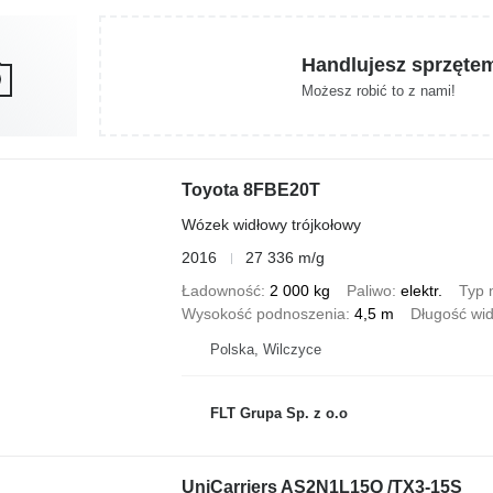
Handlujesz sprzęte
Możesz robić to z nami!
Toyota 8FBE20T
Wózek widłowy trójkołowy
2016
27 336 m/g
Ładowność
2 000 kg
Paliwo
elektr.
Typ 
Wysokość podnoszenia
4,5 m
Długość wid
Polska, Wilczyce
FLT Grupa Sp. z o.o
UniCarriers AS2N1L15Q /TX3-15S