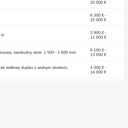
20 000 €
6 300 € -
15 000 €
3 900 € -
4 m
11 000 €
6 100 € -
zęściowa, swobodny skok: 1 500 - 1 600 mm
13 000 €
ózek widłowy duplex z wolnym skokiem,
4 300 € -
14 000 €
4 400 € -
 wysokość podnoszenia: 3 - 5 m
8 400 €
Nasze projekty