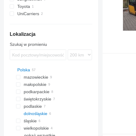
Toyota
EFG
UniCarriers
Lokalizacja
Szukaj w promieniu
Polska
mazowieckie
małopolskie
Radom
podkarpackie
Pawłów
Kraków
świętokrzyskie
Siedlce
Andrychów
Chmielów
podlaskie
Dąbrowa Tarnowska
Stalowa Wola
dolnośląskie
Białystok
śląskie
Zambrów
Wilczyce
wielkopolskie
Ruda Śląska
pokaż wszystkie
Kalisz
Gmina Wieruszów
Toruń