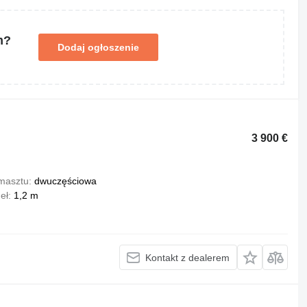
m?
Dodaj ogłoszenie
3 900 €
masztu
dwuczęściowa
eł
1,2 m
Kontakt z dealerem