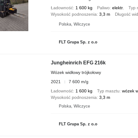
Ładowność
1 600 kg
Paliwo
elektr.
Typ 
Wysokość podnoszenia
3,3 m
Długość wid
Polska, Wilczyce
FLT Grupa Sp. z o.o
Jungheinrich EFG 216k
Wózek widłowy trójkołowy
2021
7 600 m/g
Ładowność
1 600 kg
Typ masztu
wózek w
Wysokość podnoszenia
3,3 m
Polska, Wilczyce
FLT Grupa Sp. z o.o