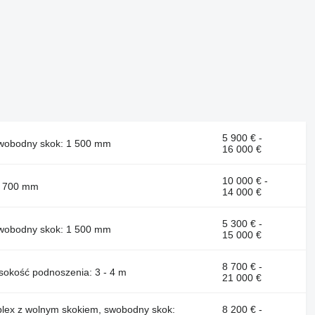
5 900 € -
 swobodny skok: 1 500 mm
16 000 €
10 000 € -
 1 700 mm
14 000 €
5 300 € -
 swobodny skok: 1 500 mm
15 000 €
8 700 € -
ysokość podnoszenia: 3 - 4 m
21 000 €
uplex z wolnym skokiem, swobodny skok:
8 200 € -