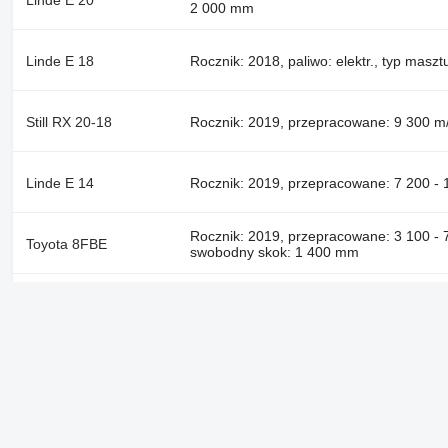
2 000 mm
Linde E 18
Rocznik: 2018, paliwo: elektr., typ mas
Still RX 20-18
Rocznik: 2019, przepracowane: 9 300 m/g
Linde E 14
Rocznik: 2019, przepracowane: 7 200 - 1
Rocznik: 2019, przepracowane: 3 100 - 7
Toyota 8FBE
swobodny skok: 1 400 mm
Jungheinrich EFG
Rocznik: 2018, przepracowane: 10 000 - 
216
Firma
Informacja