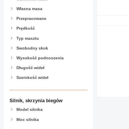
Własna masa
Przepracowane
Prędkość
Typ masztu
Swobodny skok
Wysokość podnoszenia
Długość wideł
Szerokość wideł
Silnik, skrzynia biegów
Model silnika
Moc silnika