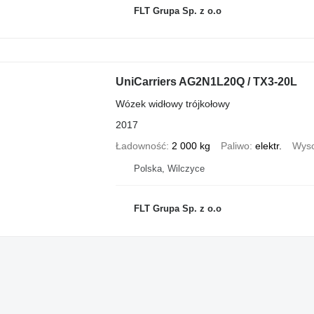
FLT Grupa Sp. z o.o
UniCarriers AG2N1L20Q / TX3-20L
Wózek widłowy trójkołowy
2017
Ładowność
2 000 kg
Paliwo
elektr.
Wyso
Polska, Wilczyce
FLT Grupa Sp. z o.o